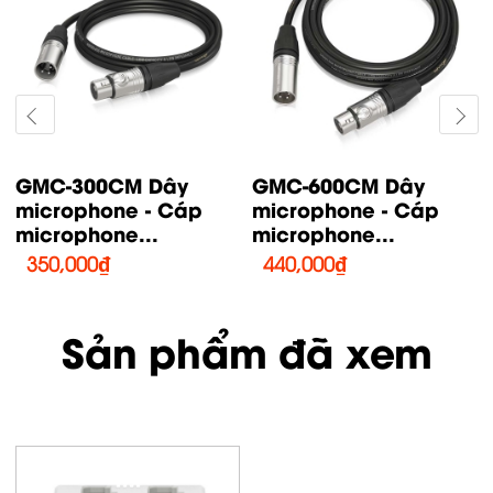
GMC-1000CM Dây
EA 4 ni Shock Mount
microphone - Cáp
Chống Sốc Có Khớp
microphone...
Xoay...
560,000
₫
4,940,000
₫
Sản phẩm đã xem