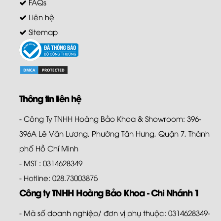
FAQs
Liên hệ
Sitemap
Thông tin liên hệ
- Công Ty TNHH Hoàng Bảo Khoa & Showroom: 396-
396A Lê Văn Lương, Phường Tân Hưng, Quận 7, Thành
phố Hồ Chí Minh
- MST : 0314628349
- Hotline: 028.73003875
Công ty TNHH Hoàng Bảo Khoa - Chi Nhánh 1
- Mã số doanh nghiệp/ đơn vị phụ thuộc: 0314628349-