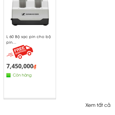
L 60 Bộ sạc pin cho bộ
pin...
7,450,000
₫
Còn hàng
Xem tất cả