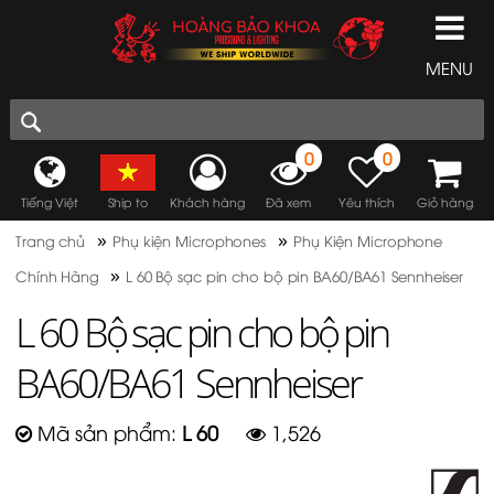
MENU
0
0
Tiếng Việt
Ship to
Khách hàng
Đã xem
Yêu thích
Giỏ hàng
»
»
Trang chủ
Phụ kiện Microphones
Phụ Kiện Microphone
»
Chính Hãng
L 60 Bộ sạc pin cho bộ pin BA60/BA61 Sennheiser
L 60 Bộ sạc pin cho bộ pin
BA60/BA61 Sennheiser
Mã sản phẩm:
L 60
1,526