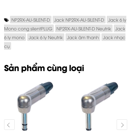
NP2RX-AU-SILENT-D
Jack NP2RX-AU-SILENT-D
Jack 6 ly
Mono cong silentPLUG
NP2RX-AU-SILENT-D Neutrik
Jack
6 ly mono
Jack 6 ly Neutrik
Jack âm thanh
Jack nhạc
cụ
Sản phẩm cùng loại