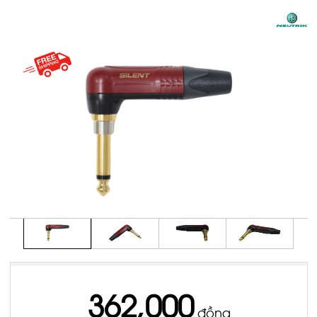
362,000
đồng