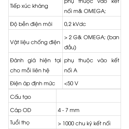
phụ thuộc vào kết
Tiếp xúc kháng
nối m&
OMEGA
;
Độ bền điện môi
0,2 kVdc
> 2 G&
OMEGA
; (ban
Vật liệu chống điện
đầu)
Đánh giá hiện tại
phụ thuộc vào kết
cho mỗi liên hệ
nối A
Điện áp định mức
<50 V
Cấu tạo
Cáp OD
4 - 7 mm
Tuổi thọ
> 1000 chu kỳ kết nối