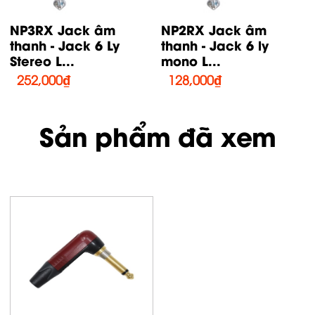
NTP3RC Jack âm
NTP3RC-B Jack âm
thanh - Jack 3.5 L
thanh - Jack 3.5ly L
Chân Trắng...
Chân...
112,000
₫
150,000
₫
Sản phẩm đã xem