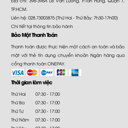
Địa chỉ: 396-396A Lê Văn Lương, P.Tân Hưng, Quận 7,
TP.HCM.
Liên hệ: 028.73003875 (Thứ Hai - Thứ Bảy: 7h30-17h00)
Chi tiết tại
thông tin bảo hành
Bảo Mật Thanh Toán
Thanh toán được thực hiện một cách an toàn và bảo
mật với thẻ tín dụng chuyển khoản Ngân hàng qua
cổng thanh toán ONEPAY.
Thời gian làm việc
Thứ Hai
07:30 - 17:00
Thứ Ba
07:30 - 17:00
Thứ Tư
07:30 - 17:00
Thứ Năm
07:30 - 17:00
Thứ Sáu
07:30 - 17:00