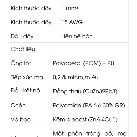
Kích thước dây
1 mm²
Kích thước dây
18 AWG
Đấu dây
Liên hệ hàn
Chất liệu
Ống lót
Polyacetal (POM) + PU
Tiếp xúc mạ
0,2 &
micro
;m Au
Đầu kết nô
Đồng thau (CuZn39Pb3)
Chèn
Polyamide (PA 6,6 30% GR)
Vỏ bọc
Kẽm diecast (ZnAl4Cu1)
Một phần tráng đỏ, mạ