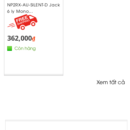
NP2RX-AU-SILENT-D Jack
6 ly Mono...
362,000
₫
Còn hàng
Xem tất cả