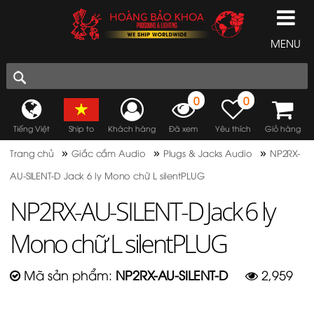
MENU
0
0
Tiếng Việt
Ship to
Khách hàng
Đã xem
Yêu thích
Giỏ hàng
»
»
»
Trang chủ
Giắc cắm Audio
Plugs & Jacks Audio
NP2RX-
AU-SILENT-D Jack 6 ly Mono chữ L silentPLUG
NP2RX-AU-SILENT-D Jack 6 ly
Mono chữ L silentPLUG
Mã sản phẩm:
NP2RX-AU-SILENT-D
2,959