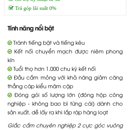
Trả góp lãi suất 0%
Tính năng nổi bật
Tránh tiếng bật và tiếng kêu
Kết nối chuyển mạch được niêm phong
kín
Tuổi thọ hơn 1.000 chu kỳ kết nối
Đầu cắm mỏng với khả năng giảm căng
thẳng cáp kiểu mâm cặp
Đóng gói số lượng lớn (đóng hộp công
nghiệp - không bao bì từng cái) dành cho
sản xuất, dễ lấy ra khi lắp ráp hàng loạt
Giắc cắm chuyên nghiệp 2 cực góc vuông