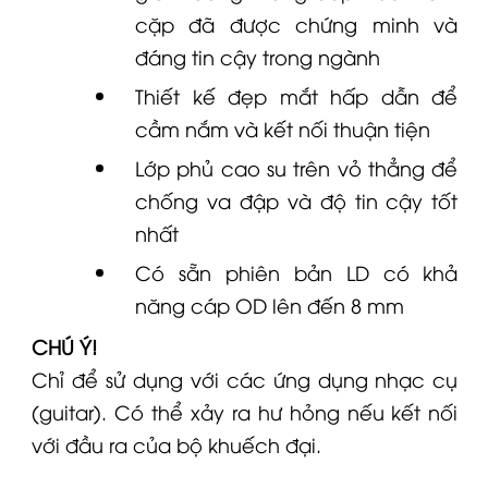
cặp đã được chứng minh và
đáng tin cậy trong ngành
Thiết kế đẹp mắt hấp dẫn để
cầm nắm và kết nối thuận tiện
Lớp phủ cao su trên vỏ thẳng để
chống va đập và độ tin cậy tốt
nhất
Có sẵn phiên bản LD có khả
năng cáp OD lên đến 8 mm
CHÚ Ý!
Chỉ để sử dụng với các ứng dụng nhạc cụ
(guitar).
Có thể xảy ra hư hỏng nếu kết nối
với đầu ra của bộ khuếch đại.