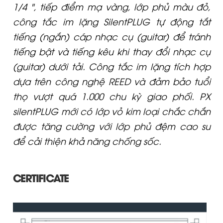
1/4 ", tiếp điểm mạ vàng, lớp phủ màu đỏ,
công tắc im lặng SilentPLUG tự động tắt
tiếng (ngắn) cáp nhạc cụ (guitar) để tránh
tiếng bật và tiếng kêu khi thay đổi nhạc cụ
(guitar) dưới tải. Công tắc im lặng tích hợp
dựa trên công nghệ REED và đảm bảo tuổi
thọ vượt quá 1.000 chu kỳ giao phối. PX
silentPLUG mới có lớp vỏ kim loại chắc chắn
được tăng cường với lớp phủ đệm cao su
để cải thiện khả năng chống sốc.
CERTIFICATE