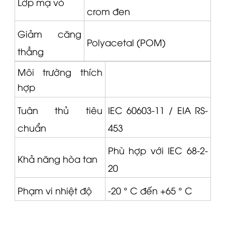
Lớp mạ vỏ
crom đen
Giảm căng
Polyacetal (POM)
thẳng
Môi trường thích
hợp
Tuân thủ tiêu
IEC 60603-11 / EIA RS-
chuẩn
453
Phù hợp với IEC 68-2-
Khả năng hòa tan
20
Phạm vi nhiệt độ
-20 ° C đến +65 ° C