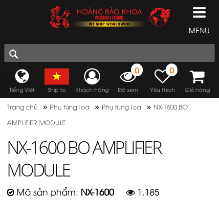
MENU
0
0
Tiếng Việt
Ship to
Khách hàng
Đã xem
Yêu thích
Giỏ hàng
»
»
»
Trang chủ
Phụ tùng loa
Phụ tùng loa
NX-1600 BO
AMPLIFIER MODULE
NX-1600 BO AMPLIFIER
MODULE
Mã sản phẩm:
NX-1600
1,185