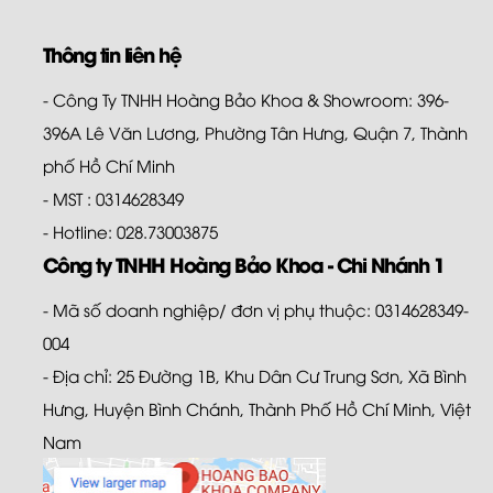
Thông tin liên hệ
- Công Ty TNHH Hoàng Bảo Khoa & Showroom: 396-
396A Lê Văn Lương, Phường Tân Hưng, Quận 7, Thành
phố Hồ Chí Minh
- MST : 0314628349
- Hotline: 028.73003875
Công ty TNHH Hoàng Bảo Khoa - Chi Nhánh 1
- Mã số doanh nghiệp/ đơn vị phụ thuộc: 0314628349-
004
- Địa chỉ: 25 Đường 1B, Khu Dân Cư Trung Sơn, Xã Bình
Hưng, Huyện Bình Chánh, Thành Phố Hồ Chí Minh, Việt
Nam