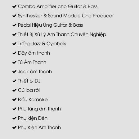
Combo Amplifier cho Guitar & Bass
Synthesizer & Sound Module Cho Producer
Pedal Hiệu Ứng Guitar & Bass
Thiết Bị Xử Lý Âm Thanh Chuyên Nghiệp
Trống Jazz & Cymbals
Dây âm thanh
Tủ Âm Thanh
Jack âm thanh
Thiết bị DJ
Củ loa rời
Đầu Karaoke
Phụ tùng âm thanh
Phụ kiện Đèn
Phụ Kiện Âm Thanh