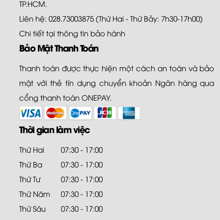
TP.HCM.
Liên hệ: 028.73003875 (Thứ Hai - Thứ Bảy: 7h30-17h00)
Chi tiết tại
thông tin bảo hành
Bảo Mật Thanh Toán
Thanh toán được thực hiện một cách an toàn và bảo
mật với thẻ tín dụng chuyển khoản Ngân hàng qua
cổng thanh toán ONEPAY.
Thời gian làm việc
Thứ Hai
07:30 - 17:00
Thứ Ba
07:30 - 17:00
Thứ Tư
07:30 - 17:00
Thứ Năm
07:30 - 17:00
Thứ Sáu
07:30 - 17:00