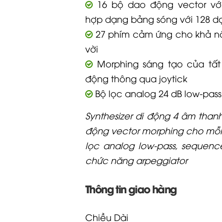
16 bộ dao động vector với
hợp dạng bảng sóng với 128 d
27 phím cảm ứng cho khả nă
vời
Morphing sáng tạo của tất
động thông qua joytick
Bộ lọc analog 24 dB low-pass
Synthesizer di động 4 âm than
động vector morphing cho mỗi
lọc analog low-pass, sequenc
chức năng arpeggiator
Thông tin giao hàng
Chiều Dài