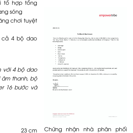
 tổ hợp tổng
ạng sóng
ng chơi tuyệt
 cả 4 bộ dao
h với 4 bộ dao
 âm thanh, bộ
er 16 bước và
Chứng nhận nhà phân phối
23 cm