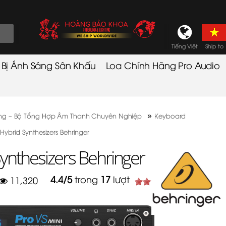
Tiếng Việt
Ship to
t Bị Ánh Sáng Sân Khấu
Loa Chính Hãng Pro Audio
»
Hãng – Bộ Tổng Hợp Âm Thanh Chuyên Nghiệp
Keyboard
Hybrid Synthesizers Behringer
ynthesizers Behringer
4.4
/
5
trong
17
lượt
11,320