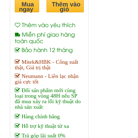
Mua
Thêm vào
ngay
giỏ
Thêm vào yêu thích
Miễn phí giao hàng
toàn quốc
Bảo hành 12 tháng
Mitek&HBK - Công suất
thật, Giá trị thật
Neumann - Liên lạc nhận
giá cực tốt
Đổi sản phẩm mới cùng
loại trong vòng 48H nếu SP
đã mua xảy ra lỗi kỹ thuật do
nhà sản xuất
Hàng chính hãng
Hỗ trợ kỹ thuật từ xa
Trả góp lãi suất 0%