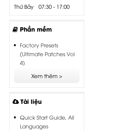
Thứ Bảy
07:30 - 17:00
Phần mềm
Factory Presets
(Ultimate Patches Vol
4)
PRO-VS MINI Release
Xem thêm >
Notes 2.0.2
Behringer SYNTHTRIBE
Tài liệu
for Mac
Factory Presets (pre-
Quick Start Guide, All
firmware 2.0.0)
Languages