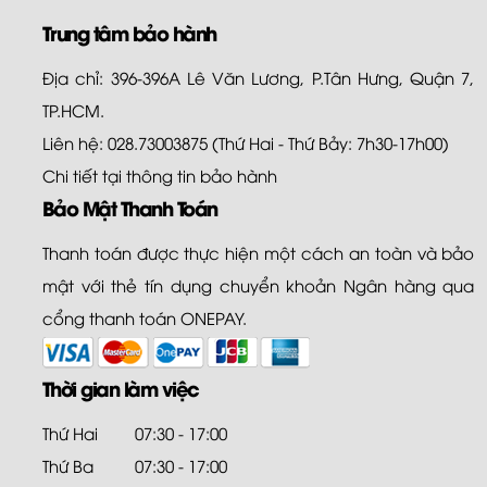
Trung tâm bảo hành
Địa chỉ: 396-396A Lê Văn Lương, P.Tân Hưng, Quận 7,
TP.HCM.
Liên hệ: 028.73003875 (Thứ Hai - Thứ Bảy: 7h30-17h00)
Chi tiết tại
thông tin bảo hành
Bảo Mật Thanh Toán
Thanh toán được thực hiện một cách an toàn và bảo
mật với thẻ tín dụng chuyển khoản Ngân hàng qua
cổng thanh toán ONEPAY.
Thời gian làm việc
Thứ Hai
07:30 - 17:00
Thứ Ba
07:30 - 17:00