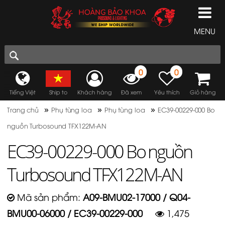
MENU
0
0
Tiếng Việt
Ship to
Khách hàng
Đã xem
Yêu thích
Giỏ hàng
»
»
»
Trang chủ
Phụ tùng loa
Phụ tùng loa
EC39-00229-000 Bo
nguồn Turbosound TFX122M-AN
EC39-00229-000 Bo nguồn
Turbosound TFX122M-AN
Mã sản phẩm:
A09-BMU02-17000 / Q04-
BMU00-06000 / EC39-00229-000
1,475