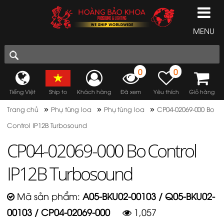
MENU
0
0
Tiếng Việt
Ship to
Khách hàng
Đã xem
Yêu thích
Giỏ hàng
»
»
»
Trang chủ
Phụ tùng loa
Phụ tùng loa
CP04-02069-000 Bo
Control IP12B Turbosound
CP04-02069-000 Bo Control
IP12B Turbosound
Mã sản phẩm:
A05-BKU02-00103 / Q05-BKU02-
00103 / CP04-02069-000
1,057