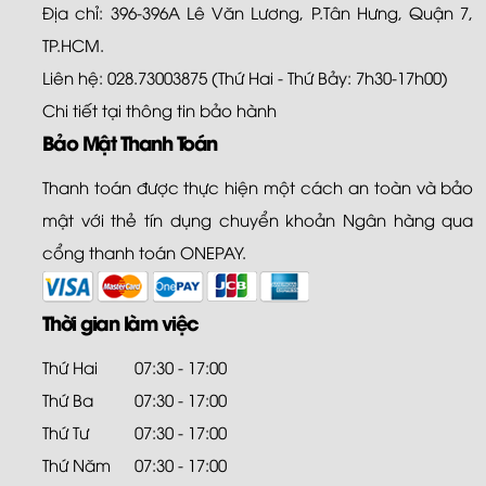
Địa chỉ: 396-396A Lê Văn Lương, P.Tân Hưng, Quận 7,
TP.HCM.
Liên hệ: 028.73003875 (Thứ Hai - Thứ Bảy: 7h30-17h00)
Chi tiết tại
thông tin bảo hành
Bảo Mật Thanh Toán
Thanh toán được thực hiện một cách an toàn và bảo
mật với thẻ tín dụng chuyển khoản Ngân hàng qua
cổng thanh toán ONEPAY.
Thời gian làm việc
Thứ Hai
07:30 - 17:00
Thứ Ba
07:30 - 17:00
Thứ Tư
07:30 - 17:00
Thứ Năm
07:30 - 17:00