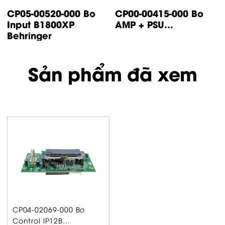
CP14-00447-000 Bo
CP05-00500-000 Bo
control IP500
input IP1000 /
Turbsound
IP2000...
Sản phẩm đã xem
CP04-02069-000 Bo
Control IP12B...