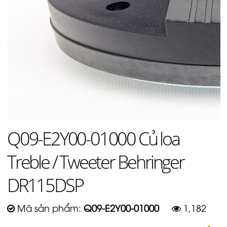
Q09-E2Y00-01000 Củ loa
Treble / Tweeter Behringer
DR115DSP
Mã sản phẩm:
Q09-E2Y00-01000
1,182