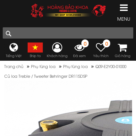
MENU
0
0
Tiếng Việt
Ship to
Khách hàng
Đã xem
Yêu thích
Giỏ hàng
»
»
»
Trang chủ
Phụ tùng loa
Phụ tùng loa
Q09-E2Y00-01000
Củ loa Treble / Tweeter Behringer DR115DSP