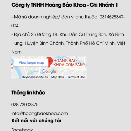
Công ty TNHH Hoàng Bảo Khoa - Chi Nhánh 1
- Mã số doanh nghiệp/ đơn vị phụ thuộc: 0314628349-
004
- Địa chỉ: 25 Đường 1B, Khu Dân Cư Trung Sơn, Xã Bình
Hưng, Huyện Bình Chánh, Thành Phố Hồ Chí Minh, Việt
Nam
Thông tin khác
028.73003875
info@hoangbaokhoa.com
Kết nối với chúng tôi
Facebook