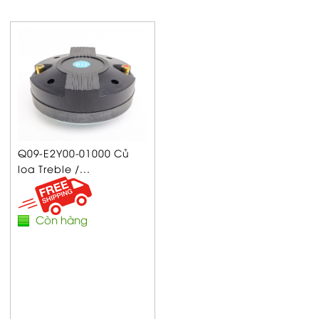
Q09-E2Y00-01000 Củ
loa Treble /...
Còn hàng