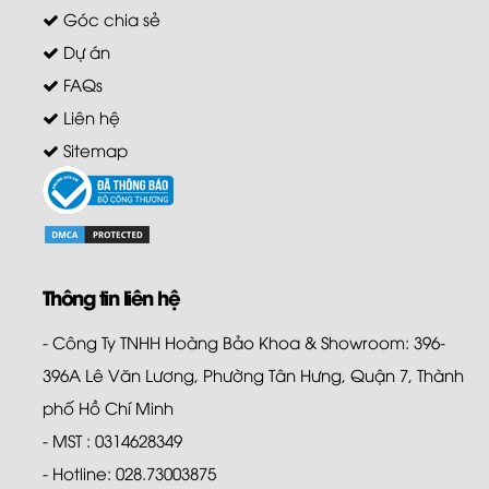
Góc chia sẻ
Dự án
FAQs
Liên hệ
Sitemap
Thông tin liên hệ
- Công Ty TNHH Hoàng Bảo Khoa & Showroom: 396-
396A Lê Văn Lương, Phường Tân Hưng, Quận 7, Thành
phố Hồ Chí Minh
- MST : 0314628349
- Hotline: 028.73003875