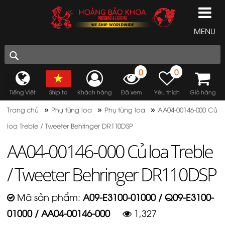
MENU
0
0
Tiếng Việt
Ship to
Khách hàng
Đã xem
Yêu thích
Giỏ hàng
»
»
»
Trang chủ
Phụ tùng loa
Phụ tùng loa
AA04-00146-000 Củ
loa Treble / Tweeter Behringer DR110DSP
AA04-00146-000 Củ loa Treble
/ Tweeter Behringer DR110DSP
Mã sản phẩm:
A09-E3100-01000 / Q09-E3100-
01000 / AA04-00146-000
1,327