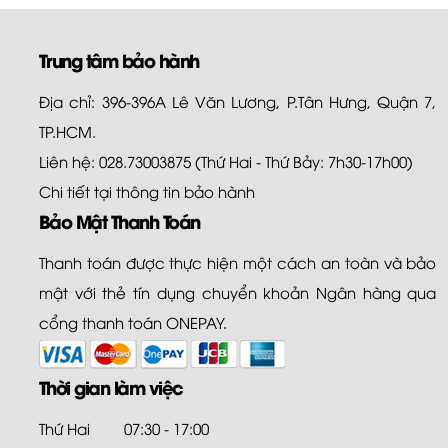
Trung tâm bảo hành
Địa chỉ: 396-396A Lê Văn Lương, P.Tân Hưng, Quận 7,
TP.HCM.
Liên hệ: 028.73003875 (Thứ Hai - Thứ Bảy: 7h30-17h00)
Chi tiết tại
thông tin bảo hành
Bảo Mật Thanh Toán
Thanh toán được thực hiện một cách an toàn và bảo
mật với thẻ tín dụng chuyển khoản Ngân hàng qua
cổng thanh toán ONEPAY.
Thời gian làm việc
Thứ Hai
07:30 - 17:00