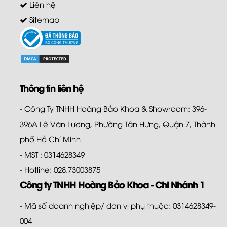
Liên hệ
Sitemap
Thông tin liên hệ
- Công Ty TNHH Hoàng Bảo Khoa & Showroom: 396-
396A Lê Văn Lương, Phường Tân Hưng, Quận 7, Thành
phố Hồ Chí Minh
- MST : 0314628349
- Hotline: 028.73003875
Công ty TNHH Hoàng Bảo Khoa - Chi Nhánh 1
- Mã số doanh nghiệp/ đơn vị phụ thuộc: 0314628349-
004