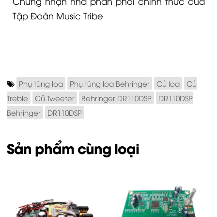
Chứng nhận nhà phân phối chính thức của
Tập Đoàn Music Tribe
Phụ tùng loa
Phụ tùng loa Behringer
Củ loa
Củ
Treble
Củ Tweeter
Behringer DR110DSP
DR110DSP
Behringer
DR110DSP
Sản phẩm cùng loại