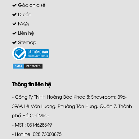
Góc chia sẻ
Dự án
FAQs
Liên hệ
Sitemap
Thông tin liên hệ
- Công Ty TNHH Hoàng Bảo Khoa & Showroom: 396-
396A Lê Văn Lương, Phường Tân Hưng, Quận 7, Thành
phố Hồ Chí Minh
- MST : 0314628349
- Hotline: 028.73003875