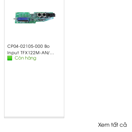
CP04-02105-000 Bo
Input TFX122M-AN/...
Còn hàng
Xem tất cả