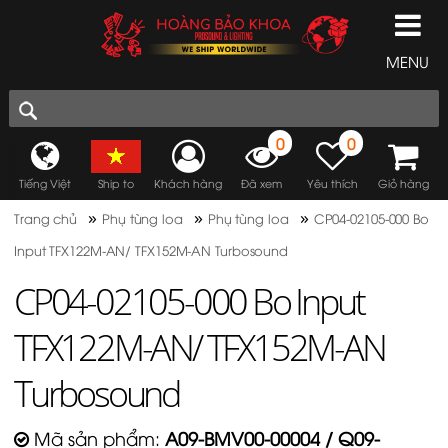
MENU
0
0
Tiếng Việt
Ship to
Khách hàng
Đã xem
Yêu thích
Giỏ hàng
»
»
»
Trang chủ
Phụ tùng loa
Phụ tùng loa
CP04-02105-000 Bo
Input TFX122M-AN/ TFX152M-AN Turbosound
CP04-02105-000 Bo Input
TFX122M-AN/ TFX152M-AN
Turbosound
Mã sản phẩm:
A09-BMV00-00004 / Q09-