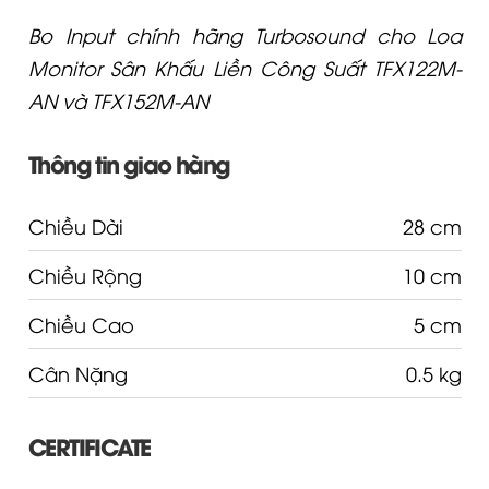
Bo Input chính hãng Turbosound cho Loa
Monitor Sân Khấu Liền Công Suất TFX122M-
AN và TFX152M-AN
Thông tin giao hàng
Chiều Dài
28 cm
Chiều Rộng
10 cm
Chiều Cao
5 cm
Cân Nặng
0.5 kg
CERTIFICATE