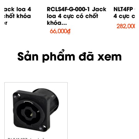
RCLS4F-G-000-1 Jack
NLT4FP Đầu nối khung
loa 4 cực có chốt
4 cực cái Neutrik
khóa...
282,000
₫
66,000
₫
Sản phẩm đã xem