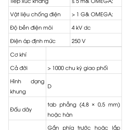
Tiếp xúc kháng
≤ 5 m&
OMEGA
;
Vật liệu chống điện
> 1 G&
OMEGA
;
Độ bền điện môi
4 kV dc
Điện áp định mức
250 V
Cơ khí
Cả đời
> 1000 chu kỳ giao phối
Hình dạng
D
khung
tab phẳng (4,8 × 0,5 mm)
Đấu dây
hoặc hàn
Gắn phía trước hoặc lắp