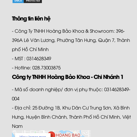
Thông tin liên hệ
- Công Ty TNHH Hoàng Bảo Khoa & Showroom: 396-
396A Lê Văn Lương, Phường Tân Hưng, Quận 7, Thành
phố Hồ Chí Minh
- MST : 0314628349
- Hotline: 028.73003875
Công ty TNHH Hoàng Bảo Khoa - Chi Nhánh 1
- Mã số doanh nghiệp/ đơn vị phụ thuộc: 0314628349-
004
- Địa chỉ: 25 Đường 1B, Khu Dân Cư Trung Sơn, Xã Bình
Hưng, Huyện Bình Chánh, Thành Phố Hồ Chí Minh, Việt
Nam