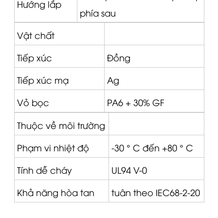
Hướng lắp
phía sau
Vật chất
Tiếp xúc
Đồng
Tiếp xúc mạ
Ag
Vỏ bọc
PA6 + 30% GF
Thuộc về môi trường
Phạm vi nhiệt độ
-30 ° C đến +80 ° C
Tính dễ cháy
UL94 V-0
Khả năng hòa tan
tuân theo IEC68-2-20