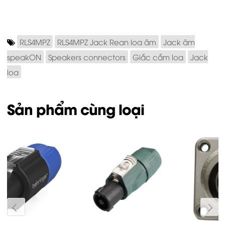
RLS4MPZ
RLS4MPZ Jack Rean loa âm
Jack âm
speakON
Speakers connectors
Giắc cắm loa
Jack
loa
Sản phẩm cùng loại