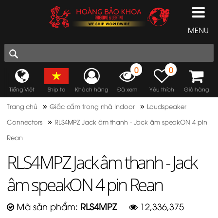
MENU
0
0
Tiếng Việt
Ship to
Khách hàng
Đã xem
Yêu thích
Giỏ hàng
»
»
Trang chủ
Giắc cắm trong nhà Indoor
Loudspeaker
»
Connectors
RLS4MPZ Jack âm thanh - Jack âm speakON 4 pin
Rean
RLS4MPZ Jack âm thanh - Jack
âm speakON 4 pin Rean
Mã sản phẩm:
RLS4MPZ
12,336,375