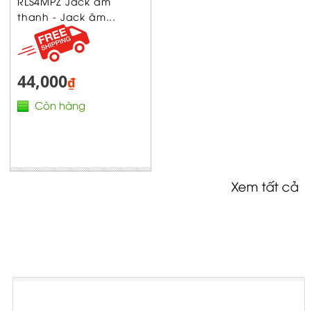
RLS4MPZ Jack âm
thanh - Jack âm...
44,000
₫
Còn hàng
Xem tất cả