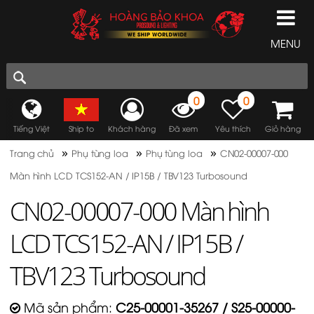
MENU
0
0
Tiếng Việt
Ship to
Khách hàng
Đã xem
Yêu thích
Giỏ hàng
»
»
»
Trang chủ
Phụ tùng loa
Phụ tùng loa
CN02-00007-000
Màn hình LCD TCS152-AN / IP15B / TBV123 Turbosound
CN02-00007-000 Màn hình
LCD TCS152-AN / IP15B /
TBV123 Turbosound
Mã sản phẩm:
C25-00001-35267 / S25-00000-