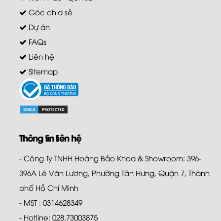
Góc chia sẻ
Dự án
FAQs
Liên hệ
Sitemap
Thông tin liên hệ
- Công Ty TNHH Hoàng Bảo Khoa & Showroom: 396-
396A Lê Văn Lương, Phường Tân Hưng, Quận 7, Thành
phố Hồ Chí Minh
- MST : 0314628349
- Hotline: 028.73003875