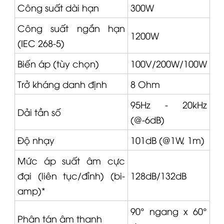
Công suất dài hạn
300W
Công suất ngắn hạn
1200W
(IEC 268-5)
Biến áp (tùy chọn)
100V/200W/100W
Trở kháng danh định
8 Ohm
95Hz - 20kHz
Dải tần số
(@-6dB)
Độ nhạy
101dB (@1W, 1m)
Mức áp suất âm cực
đại (liên tục/đỉnh) (bi-
128dB/132dB
amp)*
90° ngang x 60°
Phân tán âm thanh