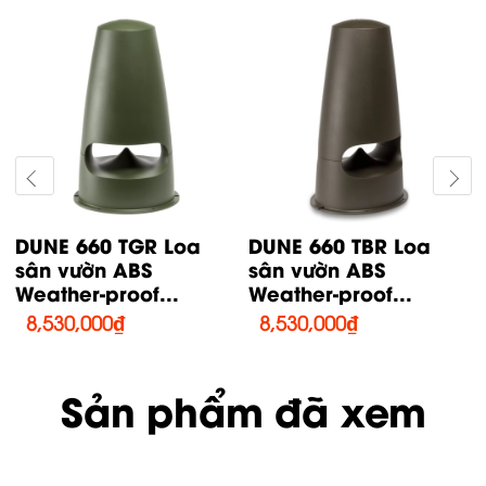
GS20/T Loa sân vườn
SHADOW 108CT Loa
ABS Weather-proof
Full Đồng Trục
20W...
Weatherproof...
4,780,000
₫
24,380,000
₫
Sản phẩm đã xem