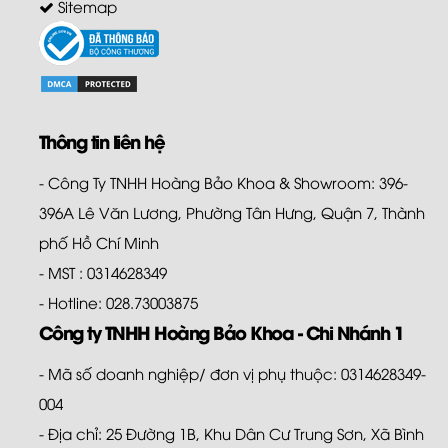
Sitemap
Thông tin liên hệ
- Công Ty TNHH Hoàng Bảo Khoa & Showroom: 396-
396A Lê Văn Lương, Phường Tân Hưng, Quận 7, Thành
phố Hồ Chí Minh
- MST : 0314628349
- Hotline: 028.73003875
Công ty TNHH Hoàng Bảo Khoa - Chi Nhánh 1
- Mã số doanh nghiệp/ đơn vị phụ thuộc: 0314628349-
004
- Địa chỉ: 25 Đường 1B, Khu Dân Cư Trung Sơn, Xã Bình