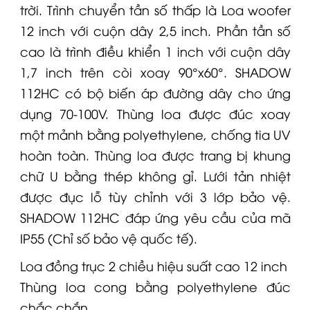
trời. Trình chuyển tần số thấp là
Loa
woofer
12 inch với cuộn dây 2,5 inch. Phần tần số
cao là trình điều khiển 1 inch với cuộn dây
1,7 inch trên còi xoay 90°x60°. SHADOW
112HC có bộ biến áp đường dây cho ứng
dụng 70-100V. Thùng
loa
được đúc xoay
một mảnh bằng polyethylene, chống tia UV
hoàn toàn. Thùng loa được trang bị khung
chữ U bằng thép không gỉ. Lưới tản nhiệt
được đục lỗ tùy chỉnh với 3 lớp bảo vệ.
SHADOW 112HC đáp ứng yêu cầu của mã
IP55 (Chỉ số bảo vệ quốc tế).
Loa đồng trục 2 chiều hiệu suất cao 12 inch
Thùng loa cong bằng polyethylene đúc
chắc chắn