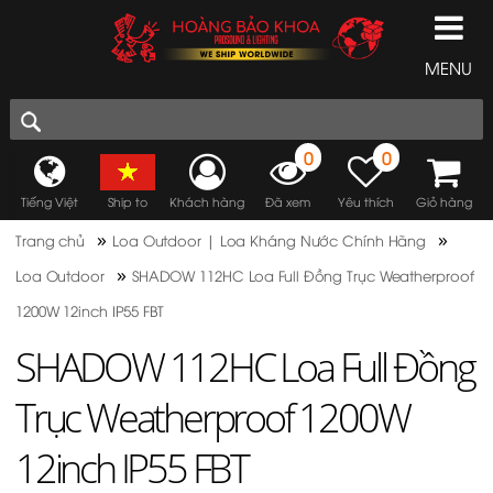
MENU
0
0
Tiếng Việt
Ship to
Khách hàng
Đã xem
Yêu thích
Giỏ hàng
»
»
Trang chủ
Loa Outdoor | Loa Kháng Nước Chính Hãng
»
Loa Outdoor
SHADOW 112HC Loa Full Đồng Trục Weatherproof
1200W 12inch IP55 FBT
SHADOW 112HC Loa Full Đồng
Trục Weatherproof 1200W
12inch IP55 FBT