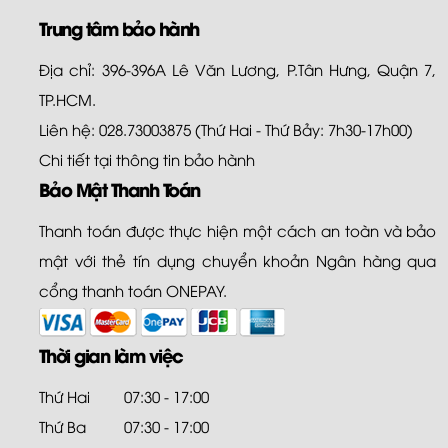
Trung tâm bảo hành
Địa chỉ: 396-396A Lê Văn Lương, P.Tân Hưng, Quận 7,
TP.HCM.
Liên hệ: 028.73003875 (Thứ Hai - Thứ Bảy: 7h30-17h00)
Chi tiết tại
thông tin bảo hành
Bảo Mật Thanh Toán
Thanh toán được thực hiện một cách an toàn và bảo
mật với thẻ tín dụng chuyển khoản Ngân hàng qua
cổng thanh toán ONEPAY.
Thời gian làm việc
Thứ Hai
07:30 - 17:00
Thứ Ba
07:30 - 17:00