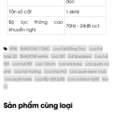
dọc
Tần số cắt
1.6kHz
Bộ lọc thông cao
70Hz - 24dB oct.
khuyến nghị
IP55
SHADOW 112HC
Loa Full Đồng Trục
Loa Full
bass 30
SHADOW series
Loa FBT
Full Speakers
Loa Full
FBT
Loa full FBT
Loa 12inch
Loa karaoke
Loa quán cà
phê
Loa hội trường
Loa nhà thờ
Loa quán beer club
Loa quán bida
Loa lắp đặt Ip55
Loa outdoor Ip55
loa
O
Sản phẩm cùng loại