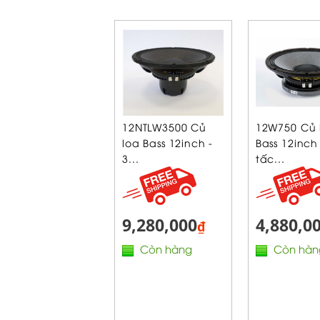
12NTLW3500 Củ
12W750 Củ 
loa Bass 12inch -
Bass 12inch 
3...
tấc...
9,280,000
4,880,0
₫
Còn hàng
Còn hàn