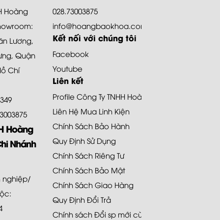
HH Hoàng
028.73003875
howroom:
info@hoangbaokhoa.com
Kết nối với chúng tôi
ăn Lương,
Facebook
ưng, Quận
Youtube
Hồ Chí
Liên kết
Profile Công Ty TNHH Hoàng Bảo Khoa
8349
Liên Hệ Mua Linh Kiện
.73003875
Chính Sách Bảo Hành
HH Hoàng
Quy Định Sử Dụng
Chi Nhánh
Chính Sách Riêng Tư
Chính Sách Bảo Mật
 nghiệp/
Chính Sách Giao Hàng
uộc:
Quy Định Đổi Trả
4
Chính sách Đổi sp mới cùng loại 48H