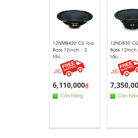
12NMB420 Củ loa
12ND830 Củ
Bass 12inch - 3
Bass 12inch 
tấc...
tấc...
6,110,000
7,350,0
₫
Còn hàng
Còn hàn