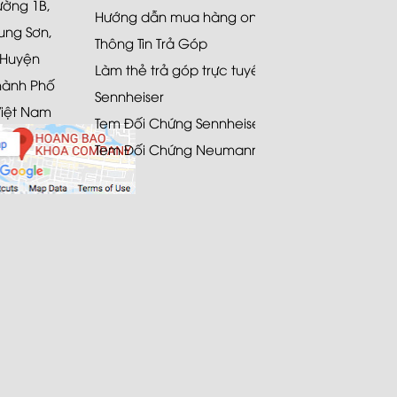
Đường 1B,
Hướng dẫn mua hàng online
ung Sơn,
Thông Tin Trả Góp
 Huyện
Làm thẻ trả góp trực tuyến
hành Phố
Sennheiser
Việt Nam
Tem Đối Chứng Sennheiser
Tem Đối Chứng Neumann