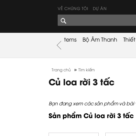
VỀ CHÚNG TÔI
DỰ ÁN
GÓC CHIA SẺ
nh
Khuyến Mãi
Used Items
Bộ Âm Thanh
Thiế
nh
»
Trang chủ
Tìm kiếm
Củ loa rời 3 tấc
Bạn đang xem các sản phẩm và bài viết
Sản phẩm Củ loa rời 3 tấc