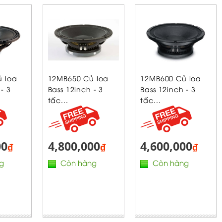
 loa
12MB650 Củ loa
12MB600 Củ loa
- 3
Bass 12inch - 3
Bass 12inch - 3
tấc...
tấc...
00
4,800,000
4,600,000
₫
₫
₫
g
Còn hàng
Còn hàng