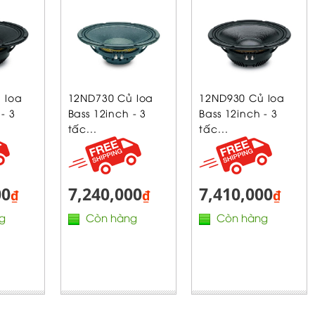
 loa
12ND730 Củ loa
12ND930 Củ loa
- 3
Bass 12inch - 3
Bass 12inch - 3
tấc...
tấc...
00
7,240,000
7,410,000
₫
₫
₫
g
Còn hàng
Còn hàng