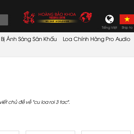
Tiếng Việt
Ship to
t Bị Ánh Sáng Sân Khấu
Loa Chính Hãng Pro Audio
 chủ đề về "cu loa roi 3 tac".