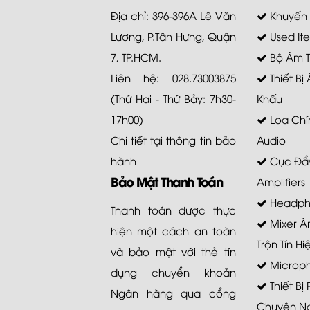
Địa chỉ: 396-396A Lê Văn
Khuyến
Lương, P.Tân Hưng, Quận
Used It
7, TP.HCM.
Bộ Âm 
Liên hệ: 028.73003875
Thiết Bị
(Thứ Hai - Thứ Bảy: 7h30-
Khấu
17h00)
Loa Chí
Chi tiết tại
thông tin bảo
Audio
hành
Cục Đẩy
Bảo Mật Thanh Toán
Amplifiers
Headph
Thanh toán được thực
Mixer Â
hiện một cách an toàn
Trộn Tín Hi
và bảo mật với thẻ tín
Microp
dụng chuyển khoản
Thiết Bị
Ngân hàng qua cổng
Chuyên N