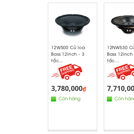
12W500 Củ loa
12NW530 Củ
Bass 12inch - 3
Bass 12inch 
tấc...
tấc...
3,780,000
7,710,0
₫
Còn hàng
Còn hàn