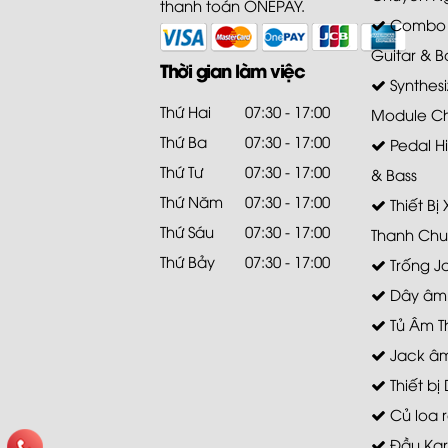
thanh toán ONEPAY.
Combo A
Guitar & B
Thời gian làm việc
Synthesi
Thứ Hai
07:30 - 17:00
Module C
Thứ Ba
07:30 - 17:00
Pedal Hi
Thứ Tư
07:30 - 17:00
& Bass
Thứ Năm
07:30 - 17:00
Thiết Bị
Thứ Sáu
07:30 - 17:00
Thanh Chu
Thứ Bảy
07:30 - 17:00
Trống J
Dây âm
Tủ Âm T
Jack âm
Thiết bị 
Củ loa r
Đầu Ka