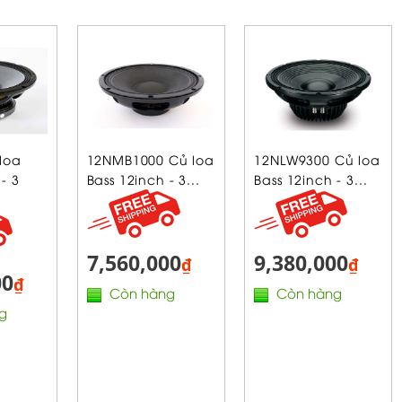
loa
12NMB1000 Củ loa
12NLW9300 Củ loa
- 3
Bass 12inch - 3...
Bass 12inch - 3...
7,560,000
9,380,000
₫
₫
00
₫
Còn hàng
Còn hàng
g