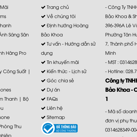
 Mãi
Trang chủ
- Công Ty TN
ems
Về chúng tôi
Bảo Khoa & S
Thanh
Định hướng Hoàng
396-396A Lê V
 Ánh Sáng Sân
Bảo Khoa
Phường Tân H
Tư vấn - Hướng dẫn sử
7, Thành phố 
nh Hãng Pro
dụng
Minh
Tin khuyến mãi
- MST : 031462
 Công Suất |
Kiến thức - Lịch sử
- Hotline: 028
Công ty TN
Góc chia sẻ
Bảo Khoa - 
ones
Dự án
1
m Thanh | Bộ
FAQs
ệu
Liên hệ
- Mã số doanh
hone
Sitemap
đơn vị phụ th
 Phòng Thu
0314628349-00
ghiệp