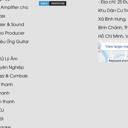
- Địa chỉ: 25 
mplifier cho
Khu Dân Cư Tr
ass
Xã Bình Hưng,
zer & Sound
Bình Chánh, T
ho Producer
Hồ Chí Minh, 
ệu Ứng Guitar
 Xử Lý Âm
yên Nghiệp
azz & Cymbals
 thanh
hanh
 thanh
DJ
ời
raoke