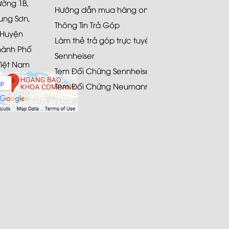
Đường 1B,
Hướng dẫn mua hàng online
ung Sơn,
Thông Tin Trả Góp
 Huyện
Làm thẻ trả góp trực tuyến
hành Phố
Sennheiser
Việt Nam
Tem Đối Chứng Sennheiser
Tem Đối Chứng Neumann