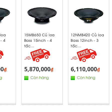
loa
15MB650 Củ loa
12NMB420 Củ loa
- 4
Bass 15inch - 4
Bass 12inch - 3
tấc...
tấc...
00
5,870,000
6,110,000
₫
₫
₫
g
Còn hàng
Còn hàng