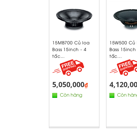
15MB700 Củ loa
15W500 Củ 
Bass 15inch - 4
Bass 15inch 
tấc...
tấc...
5,050,000
4,120,0
₫
Còn hàng
Còn hàn