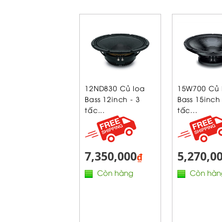
12ND830 Củ loa
15W700 Củ 
Bass 12inch - 3
Bass 15inch 
tấc...
tấc...
7,350,000
5,270,0
₫
Còn hàng
Còn hàn