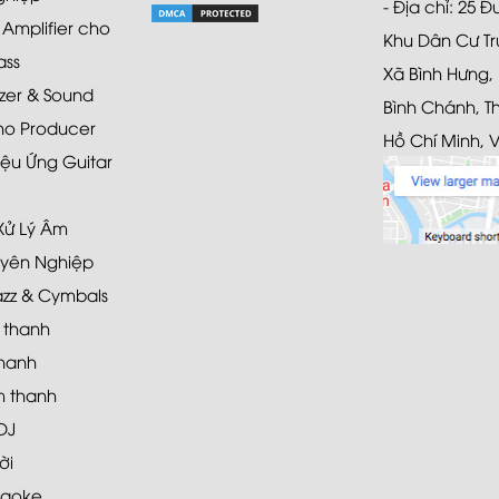
- Địa chỉ: 25 
mplifier cho
Khu Dân Cư Tr
ass
Xã Bình Hưng,
zer & Sound
Bình Chánh, T
ho Producer
Hồ Chí Minh, 
ệu Ứng Guitar
 Xử Lý Âm
yên Nghiệp
azz & Cymbals
 thanh
hanh
 thanh
DJ
ời
raoke