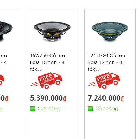
loa
15W750 Củ loa
12ND730 Củ loa
- 4
Bass 15inch - 4
Bass 12inch - 3
tấc...
tấc...
00
5,390,000
7,240,000
₫
₫
₫
g
Còn hàng
Còn hàng