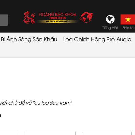
Tiếng Việt
Ship to
t Bị Ánh Sáng Sân Khấu
Loa Chính Hãng Pro Audio
t chủ đề về "cu loa sieu tram".
m