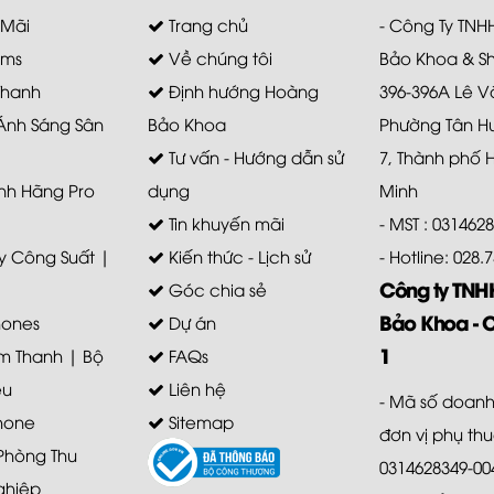
 Mãi
Trang chủ
- Công Ty TN
ems
Về chúng tôi
Bảo Khoa & S
Thanh
Định hướng Hoàng
396-396A Lê V
 Ánh Sáng Sân
Bảo Khoa
Phường Tân H
Tư vấn - Hướng dẫn sử
7, Thành phố 
nh Hãng Pro
dụng
Minh
Tin khuyến mãi
- MST : 031462
 Công Suất |
Kiến thức - Lịch sử
- Hotline: 028
Công ty TN
Góc chia sẻ
Bảo Khoa - 
ones
Dự án
1
m Thanh | Bộ
FAQs
ệu
Liên hệ
- Mã số doanh
hone
Sitemap
đơn vị phụ th
 Phòng Thu
0314628349-00
ghiệp