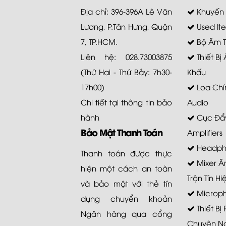
Địa chỉ: 396-396A Lê Văn
Khuyến
Lương, P.Tân Hưng, Quận
Used It
7, TP.HCM.
Bộ Âm 
Liên hệ: 028.73003875
Thiết Bị
(Thứ Hai - Thứ Bảy: 7h30-
Khấu
17h00)
Loa Chí
Chi tiết tại
thông tin bảo
Audio
hành
Cục Đẩy
Bảo Mật Thanh Toán
Amplifiers
Headph
Thanh toán được thực
Mixer Â
hiện một cách an toàn
Trộn Tín Hi
và bảo mật với thẻ tín
Microp
dụng chuyển khoản
Thiết Bị
Ngân hàng qua cổng
Chuyên N