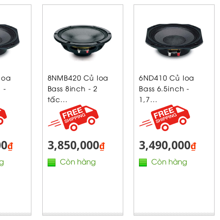
loa
8NMB420 Củ loa
6ND410 Củ loa
 -
Bass 8inch - 2
Bass 6.5inch -
tấc...
1,7...
00
3,850,000
3,490,000
₫
₫
₫
g
Còn hàng
Còn hàng