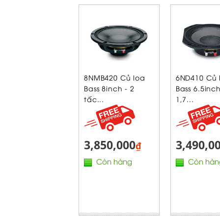
8NMB420 Củ loa
6ND410 Củ 
Bass 8inch - 2
Bass 6.5inch
tấc...
1,7...
3,850,000
3,490,0
₫
Còn hàng
Còn hàn