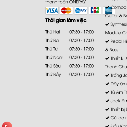
thanh toán ONEPAY.
Combo A
Guitar & B
Thời gian làm việc
Synthesi
Thứ Hai
07:30 - 17:00
Module C
Thứ Ba
07:30 - 17:00
Pedal Hi
Thứ Tư
07:30 - 17:00
& Bass
Thứ Năm
07:30 - 17:00
Thiết Bị
Thứ Sáu
07:30 - 17:00
Thanh Chu
Thứ Bảy
07:30 - 17:00
Trống J
Dây âm
Tủ Âm T
Jack âm
Thiết bị 
Củ loa r
Đầu Ka