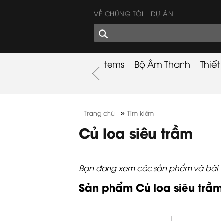
VỀ CHÚNG TÔI
DỰ ÁN
GÓC CHIA SẺ
nh
Khuyến Mãi
Used Items
Bộ Âm Thanh
Thiế
nh
»
Trang chủ
Tìm kiếm
Củ loa siêu trầm
Bạn đang xem các sản phẩm và bài viế
Sản phẩm Củ loa siêu trầ