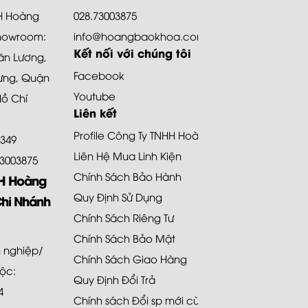
HH Hoàng
028.73003875
howroom:
info@hoangbaokhoa.com
Kết nối với chúng tôi
ăn Lương,
Facebook
ưng, Quận
Youtube
Hồ Chí
Liên kết
Profile Công Ty TNHH Hoàng Bảo Khoa
8349
Liên Hệ Mua Linh Kiện
.73003875
Chính Sách Bảo Hành
HH Hoàng
Quy Định Sử Dụng
Chi Nhánh
Chính Sách Riêng Tư
Chính Sách Bảo Mật
 nghiệp/
Chính Sách Giao Hàng
uộc:
Quy Định Đổi Trả
4
Chính sách Đổi sp mới cùng loại 48H