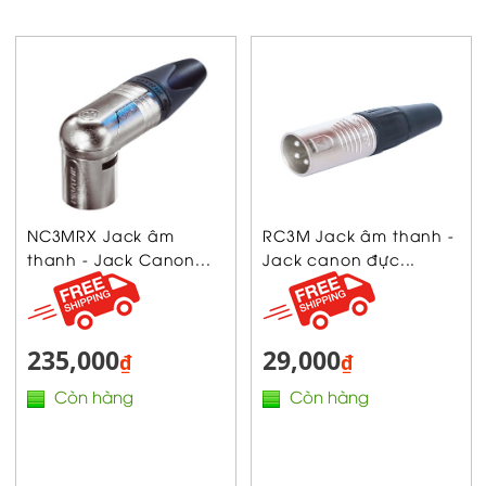
NC3MRX Jack âm
RC3M Jack âm thanh -
thanh - Jack Canon...
Jack canon đực...
235,000
29,000
₫
₫
Còn hàng
Còn hàng