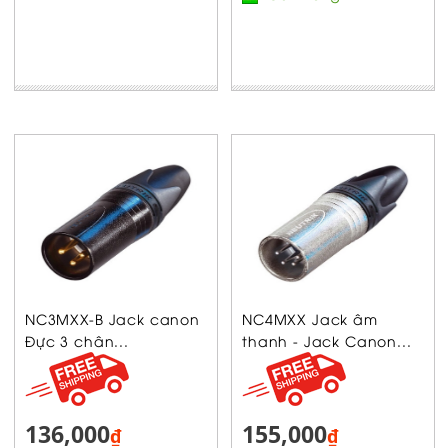
NC3MXX-B Jack canon
NC4MXX Jack âm
Đực 3 chân...
thanh - Jack Canon...
136,000
155,000
₫
₫