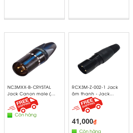
NC3MXX-B-CRYSTAL
RCX3M-Z-002-1 Jack
Jack Canon male (...
âm thanh - Jack...
Còn hàng
41,000
₫
Còn hàng