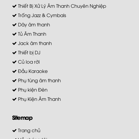
Thiết Bị Xử Lý Âm Thanh Chuyên Nghiệp
Trống Jazz & Cymbals
Dây âm thanh
Tủ Âm Thanh
Jack âm thanh
Thiết bị DJ
Củ loa rời
Đầu Karaoke
Phụ tùng âm thanh
Phụ kiện Đèn
Phụ Kiện Âm Thanh
Sitemap
Trang chủ