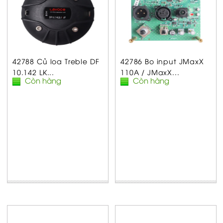
42788 Củ loa Treble DF
42786 Bo input JMaxX
10.142 LK...
110A / JMaxX...
Còn hàng
Còn hàng