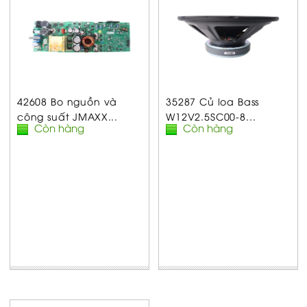
42608 Bo nguồn và
35287 Củ loa Bass
công suất JMAXX...
W12V2.5SC00-8...
Còn hàng
Còn hàng