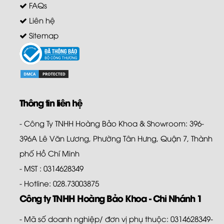
FAQs
Liên hệ
Sitemap
Thông tin liên hệ
- Công Ty TNHH Hoàng Bảo Khoa & Showroom: 396-
396A Lê Văn Lương, Phường Tân Hưng, Quận 7, Thành
phố Hồ Chí Minh
- MST : 0314628349
- Hotline: 028.73003875
Công ty TNHH Hoàng Bảo Khoa - Chi Nhánh 1
- Mã số doanh nghiệp/ đơn vị phụ thuộc: 0314628349-