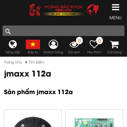
MENU
0
0
Tiếng Việt
Ship to
Khách hàng
Đã xem
Yêu thích
Giỏ hàng
»
Trang chủ
Tìm kiếm
jmaxx 112a
Sản phẩm jmaxx 112a