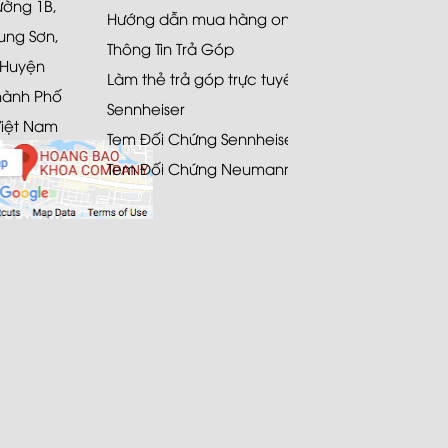
Đường 1B,
Hướng dẫn mua hàng online
ung Sơn,
Thông Tin Trả Góp
 Huyện
Làm thẻ trả góp trực tuyến
hành Phố
Sennheiser
Việt Nam
Tem Đối Chứng Sennheiser
Tem Đối Chứng Neumann