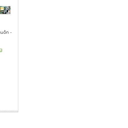
guồn -
g