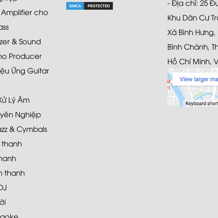
- Địa chỉ: 25 
mplifier cho
Khu Dân Cư Tr
ass
Xã Bình Hưng,
zer & Sound
Bình Chánh, T
ho Producer
Hồ Chí Minh, 
ệu Ứng Guitar
 Xử Lý Âm
yên Nghiệp
azz & Cymbals
 thanh
hanh
 thanh
DJ
ời
raoke