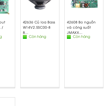
put
42636 Củ loa Bass
42608 Bo nguồn
 /
W14V2.5SC00-8
và công suất
8...
JMAXX...
g
Còn hàng
Còn hàng