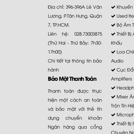
Địa chỉ: 396-396A Lê Văn
Khuyến
Lương, P.Tân Hưng, Quận
Used It
7, TP.HCM.
Bộ Âm 
Liên hệ: 028.73003875
Thiết Bị
(Thứ Hai - Thứ Bảy: 7h30-
Khấu
17h00)
Loa Chí
Chi tiết tại
thông tin bảo
Audio
hành
Cục Đẩy
Bảo Mật Thanh Toán
Amplifiers
Headph
Thanh toán được thực
Mixer Â
hiện một cách an toàn
Trộn Tín Hi
và bảo mật với thẻ tín
Microp
dụng chuyển khoản
Thiết Bị
Ngân hàng qua cổng
Chuyên N