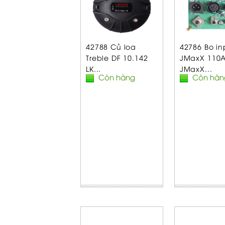
42788 Củ loa
42786 Bo in
Treble DF 10.142
JMaxX 110A
LK...
JMaxX...
Còn hàng
Còn hàn