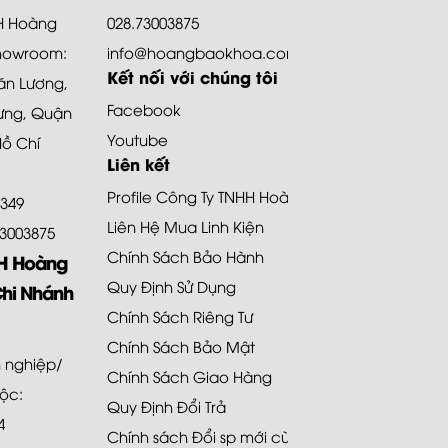
HH Hoàng
028.73003875
howroom:
info@hoangbaokhoa.com
Kết nối với chúng tôi
ăn Lương,
Facebook
ưng, Quận
Youtube
Hồ Chí
Liên kết
Profile Công Ty TNHH Hoàng Bảo Khoa
8349
Liên Hệ Mua Linh Kiện
.73003875
Chính Sách Bảo Hành
HH Hoàng
Quy Định Sử Dụng
Chi Nhánh
Chính Sách Riêng Tư
Chính Sách Bảo Mật
 nghiệp/
Chính Sách Giao Hàng
uộc:
Quy Định Đổi Trả
4
Chính sách Đổi sp mới cùng loại 48H