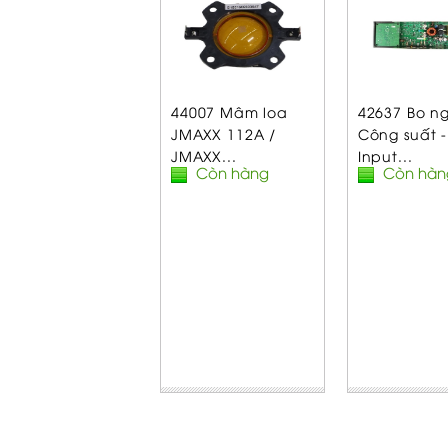
44007 Mâm loa
42637 Bo n
JMAXX 112A /
Công suất -
JMAXX...
Input...
Còn hàng
Còn hàn