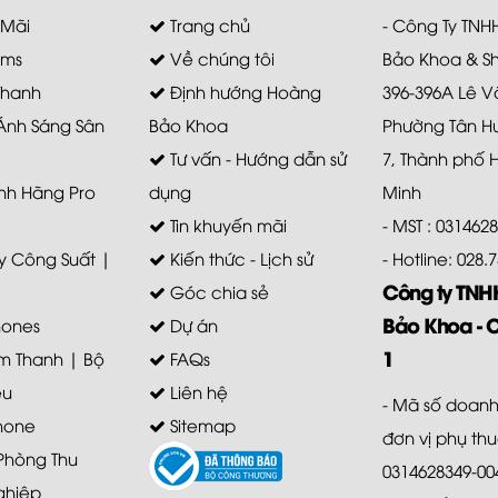
 Mãi
Trang chủ
- Công Ty TN
ems
Về chúng tôi
Bảo Khoa & S
Thanh
Định hướng Hoàng
396-396A Lê V
 Ánh Sáng Sân
Bảo Khoa
Phường Tân H
Tư vấn - Hướng dẫn sử
7, Thành phố 
nh Hãng Pro
dụng
Minh
Tin khuyến mãi
- MST : 031462
 Công Suất |
Kiến thức - Lịch sử
- Hotline: 028
Công ty TN
Góc chia sẻ
Bảo Khoa - 
ones
Dự án
1
m Thanh | Bộ
FAQs
ệu
Liên hệ
- Mã số doanh
hone
Sitemap
đơn vị phụ th
 Phòng Thu
0314628349-00
ghiệp