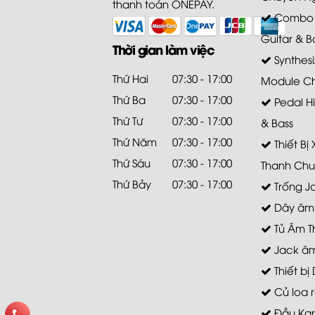
thanh toán ONEPAY.
Combo A
Guitar & B
Thời gian làm việc
Synthesi
Thứ Hai
07:30 - 17:00
Module C
Thứ Ba
07:30 - 17:00
Pedal Hi
Thứ Tư
07:30 - 17:00
& Bass
Thứ Năm
07:30 - 17:00
Thiết Bị
Thứ Sáu
07:30 - 17:00
Thanh Chu
Thứ Bảy
07:30 - 17:00
Trống J
Dây âm
Tủ Âm T
Jack âm
Thiết bị 
Củ loa r
Đầu Ka