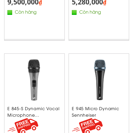
9,500,000
5,280,000
₫
₫
Còn hàng
Còn hàng
E 845-S Dynamic Vocal
E 945 Micro Dynamic
Microphone...
Sennheiser