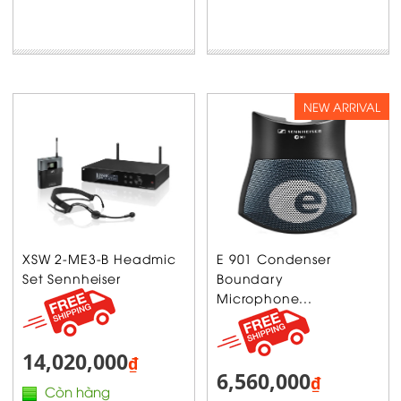
NEW ARRIVAL
XSW 2-ME3-B Headmic
E 901 Condenser
Set Sennheiser
Boundary
Microphone...
14,020,000
₫
6,560,000
₫
Còn hàng