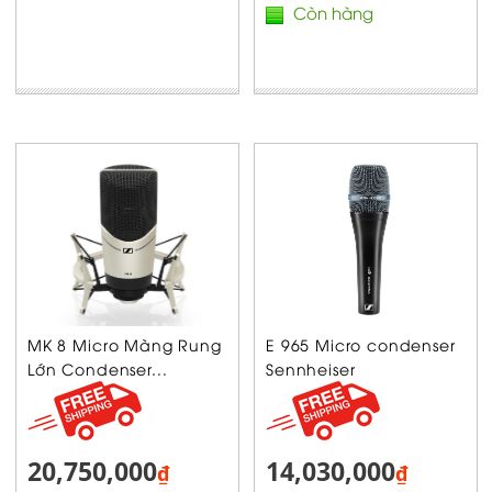
Còn hàng
MK 8 Micro Màng Rung
E 965 Micro condenser
Lớn Condenser...
Sennheiser
20,750,000
14,030,000
₫
₫