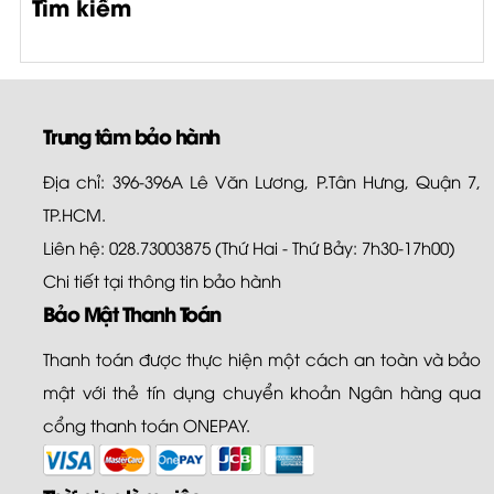
Tìm kiếm
Trung tâm bảo hành
Địa chỉ: 396-396A Lê Văn Lương, P.Tân Hưng, Quận 7,
TP.HCM.
Liên hệ: 028.73003875 (Thứ Hai - Thứ Bảy: 7h30-17h00)
Chi tiết tại
thông tin bảo hành
Bảo Mật Thanh Toán
Thanh toán được thực hiện một cách an toàn và bảo
mật với thẻ tín dụng chuyển khoản Ngân hàng qua
cổng thanh toán ONEPAY.