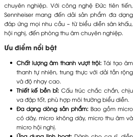
chuyên nghiệp. Với công nghệ Đức tiên tiến,
Sennheiser mang đến dải sản phẩm đa dạng
đáp ứng mọi nhu cầu – từ biểu diễn sân khấu,
hội nghị, đến phòng thu âm chuyên nghiệp.
Ưu điểm nổi bật
Chất lượng âm thanh vượt trội:
Tái tạo âm
thanh tự nhiên, trung thực với dải tần rộng
và độ nhạy cao.
Thiết kế bền bỉ:
Cấu trúc chắc chắn, chịu
va đập tốt, phù hợp môi trường biểu diễn.
Đa dạng dòng sản phẩm:
Bao gồm micro
có dây, micro không dây, micro thu âm và
micro hội nghị.
Ứng dụng linh hoạt:
Dành cho ca sĩ, diễn