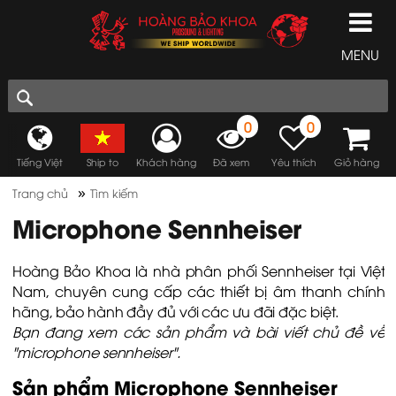
MENU
0
0
Tiếng Việt
Ship to
Khách hàng
Đã xem
Yêu thích
Giỏ hàng
»
Trang chủ
Tìm kiếm
Microphone Sennheiser
Hoàng Bảo Khoa là nhà phân phối Sennheiser tại Việt
Nam, chuyên cung cấp các thiết bị âm thanh chính
hãng, bảo hành đầy đủ với các ưu đãi đặc biệt.
Bạn đang xem các sản phẩm và bài viết chủ đề về
"microphone sennheiser".
Sản phẩm Microphone Sennheiser