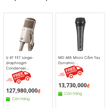
U 47 FET Large-
MD 445 Micro Cầm Tay
diaphragm
Dynamic...
Condenser...
13,730,000
₫
127,980,000
₫
Còn hàng
Còn hàng