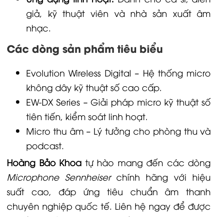
giả, kỹ thuật viên và nhà sản xuất âm
nhạc.
Các dòng sản phẩm tiêu biểu
Evolution Wireless Digital
– Hệ thống micro
không dây kỹ thuật số cao cấp.
EW-DX Series
– Giải pháp micro kỹ thuật số
tiên tiến, kiểm soát linh hoạt.
Micro thu âm
– Lý tưởng cho phòng thu và
podcast.
Hoàng Bảo Khoa
tự hào mang đến các dòng
Microphone Sennheiser
chính hãng với hiệu
suất cao, đáp ứng tiêu chuẩn âm thanh
chuyên nghiệp quốc tế. Liên hệ ngay để được