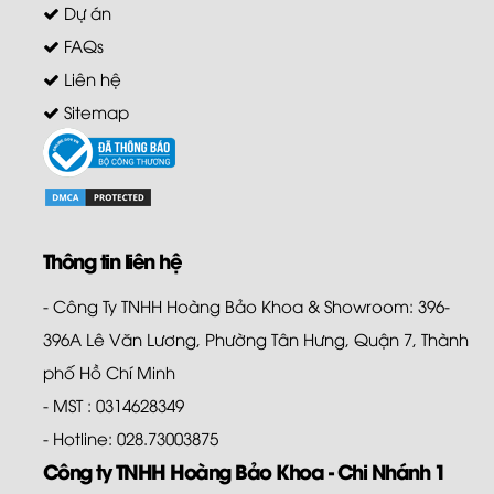
Dự án
FAQs
Liên hệ
Sitemap
Thông tin liên hệ
- Công Ty TNHH Hoàng Bảo Khoa & Showroom: 396-
396A Lê Văn Lương, Phường Tân Hưng, Quận 7, Thành
phố Hồ Chí Minh
- MST : 0314628349
- Hotline: 028.73003875
Công ty TNHH Hoàng Bảo Khoa - Chi Nhánh 1