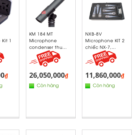
KM 184 MT
NXB-8V
Kit 1
Microphone
Microphone KIT 2
condenser thu...
chiếc NX-7,...
00
26,050,000
11,860,000
₫
₫
₫
g
Còn hàng
Còn hàng