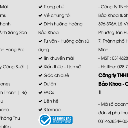
 Mãi
Trang chủ
- Công Ty TN
ems
Về chúng tôi
Bảo Khoa & S
Thanh
Định hướng Hoàng
396-396A Lê V
 Ánh Sáng Sân
Bảo Khoa
Phường Tân H
Tư vấn - Hướng dẫn sử
7, Thành phố 
nh Hãng Pro
dụng
Minh
Tin khuyến mãi
- MST : 031462
 Công Suất |
Kiến thức - Lịch sử
- Hotline: 028
Công ty TN
Góc chia sẻ
Bảo Khoa - 
ones
Dự án
1
m Thanh | Bộ
FAQs
ệu
Liên hệ
- Mã số doanh
hone
Sitemap
đơn vị phụ th
 Phòng Thu
0314628349-00
ghiệp