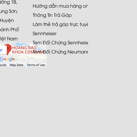
Đường 1B,
Hướng dẫn mua hàng online
ung Sơn,
Thông Tin Trả Góp
 Huyện
Làm thẻ trả góp trực tuyến
hành Phố
Sennheiser
Việt Nam
Tem Đối Chứng Sennheiser
Tem Đối Chứng Neumann