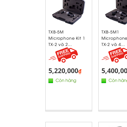
TXB-5M
TXB-5M1
Microphone Kit 1
Microphone 
TX-2 và 2...
TX-2 và 4...
5,220,000
5,400,0
₫
Còn hàng
Còn hàn