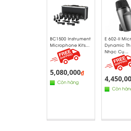
BC1500 Instrument
E 602-II Mic
Microphone Kits...
Dynamic T
Nhạc Cụ...
5,080,000
₫
4,450,0
Còn hàng
Còn hàn