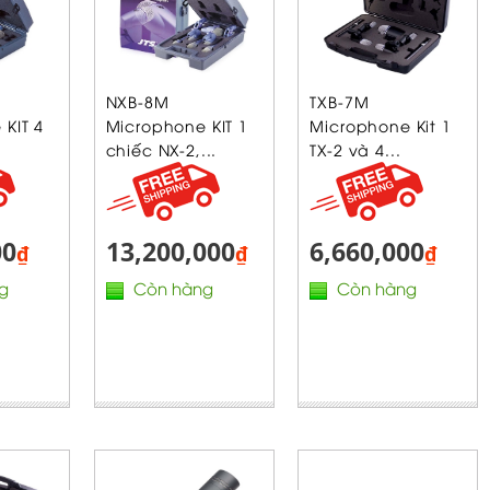
NXB-8M
TXB-7M
KIT 4
Microphone KIT 1
Microphone Kit 1
chiếc NX-2,...
TX-2 và 4...
00
13,200,000
6,660,000
₫
₫
₫
g
Còn hàng
Còn hàng