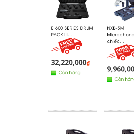
E 600 SERIES DRUM
NXB-5M
PACK III...
Microphone 
chiếc...
32,220,000
₫
9,960,0
Còn hàng
Còn hàn