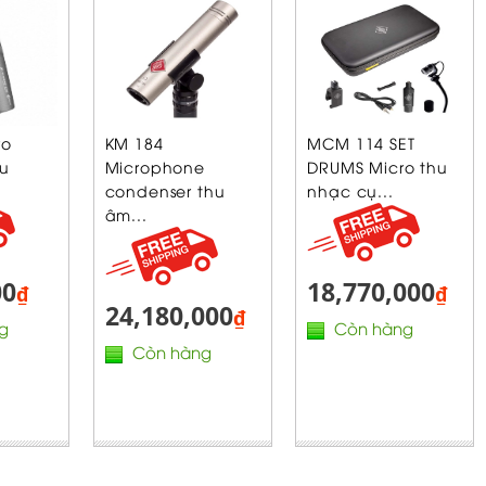
ro
KM 184
MCM 114 SET
hu
Microphone
DRUMS Micro thu
condenser thu
nhạc cụ...
âm...
00
18,770,000
₫
₫
24,180,000
₫
g
Còn hàng
Còn hàng