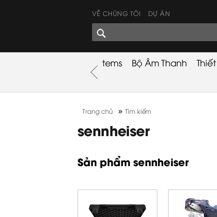
VỀ CHÚNG TÔI
DỰ ÁN
GÓC CHIA SẺ
nh
Khuyến Mãi
Used Items
Bộ Âm Thanh
Thiế
nh
»
Trang chủ
Tìm kiếm
sennheiser
Sản phẩm sennheiser