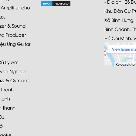
- Địa chỉ: 25 
mplifier cho
Khu Dân Cư Tr
ass
Xã Bình Hưng,
zer & Sound
Bình Chánh, T
ho Producer
Hồ Chí Minh, 
ệu Ứng Guitar
 Xử Lý Âm
yên Nghiệp
azz & Cymbals
 thanh
hanh
 thanh
DJ
ời
raoke