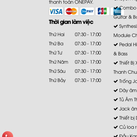
thanh toán ONEPAY.
Combo A
Guitar & B
Thời gian làm việc
Synthesi
Thứ Hai
07:30 - 17:00
Module C
Thứ Ba
07:30 - 17:00
Pedal Hi
Thứ Tư
07:30 - 17:00
& Bass
Thứ Năm
07:30 - 17:00
Thiết Bị
Thứ Sáu
07:30 - 17:00
Thanh Chu
Thứ Bảy
07:30 - 17:00
Trống J
Dây âm
Tủ Âm T
Jack âm
Thiết bị 
Củ loa r
Đầu Ka