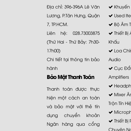
Địa chỉ: 396-396A Lê Văn
Khuyến
Lương, P.Tân Hưng, Quận
Used It
7, TP.HCM.
Bộ Âm 
Liên hệ: 028.73003875
Thiết Bị
(Thứ Hai - Thứ Bảy: 7h30-
Khấu
17h00)
Loa Chí
Chi tiết tại
thông tin bảo
Audio
hành
Cục Đẩy
Bảo Mật Thanh Toán
Amplifiers
Headph
Thanh toán được thực
Mixer Â
hiện một cách an toàn
Trộn Tín Hi
và bảo mật với thẻ tín
Microp
dụng chuyển khoản
Thiết Bị
Ngân hàng qua cổng
Chuyên N