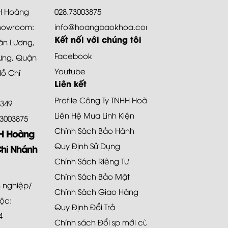
HH Hoàng
028.73003875
howroom:
info@hoangbaokhoa.com
Kết nối với chúng tôi
ăn Lương,
Facebook
ưng, Quận
Youtube
Hồ Chí
Liên kết
Profile Công Ty TNHH Hoàng Bảo Khoa
8349
Liên Hệ Mua Linh Kiện
.73003875
Chính Sách Bảo Hành
HH Hoàng
Quy Định Sử Dụng
Chi Nhánh
Chính Sách Riêng Tư
Chính Sách Bảo Mật
 nghiệp/
Chính Sách Giao Hàng
uộc:
Quy Định Đổi Trả
4
Chính sách Đổi sp mới cùng loại 48H