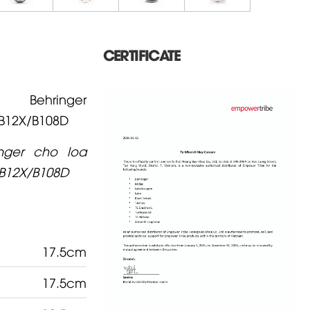
CERTIFICATE
hringer
B12X/B108D
nger cho loa
B12X/B108D
17.5cm
17.5cm