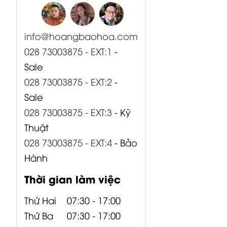
info@hoangbaohoa.com
028 73003875 - EXT:1
-
Sale
CP05-00519-
CP05-00520-
CP00-00415-
028 73003875 - EXT:2
-
000 Bo Input
000 Bo Input
000 Bo AMP +
Sale
B1500XP
B1800XP
PSU...
028 73003875 - EXT:3
- Kỹ
Behringer
Behringer
Thuật
028 73003875 - EXT:4
- Bảo
Hành
Thời gian làm việc
Thứ Hai
07:30 - 17:00
Thứ Ba
07:30 - 17:00