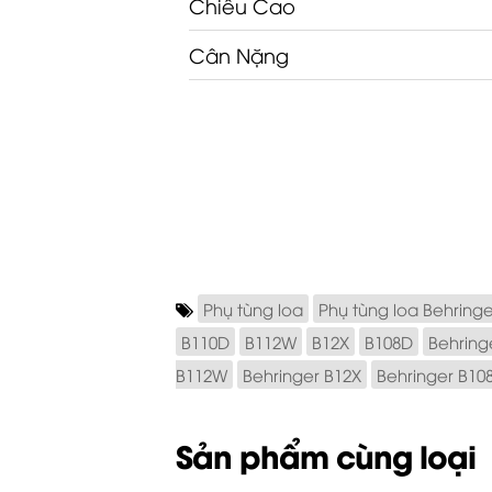
Chiều Cao
Cân Nặng
Phụ tùng loa
Phụ tùng loa Behringe
B110D
B112W
B12X
B108D
Behring
B112W
Behringer B12X
Behringer B10
Sản phẩm cùng loại