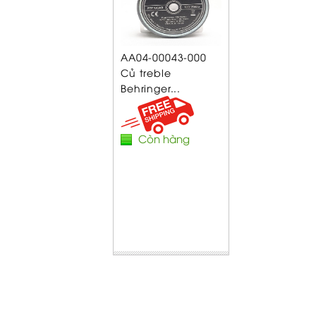
AA04-00043-000
Củ treble
Behringer...
Còn hàng