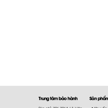
Trung tâm bảo hành
Sản phẩ
Địa chỉ: 396-396A Lê Văn
Khuyến