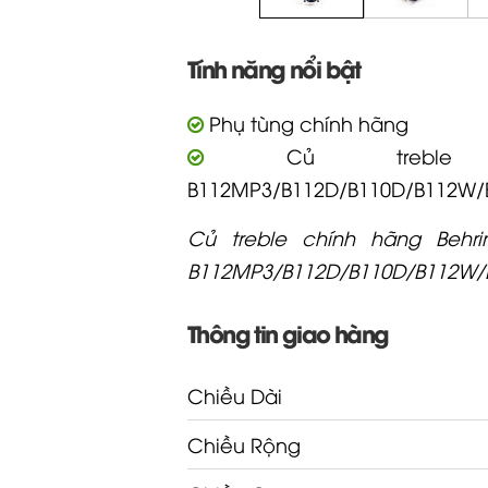
Tính năng nổi bật
Phụ tùng chính hãng
Củ treble Be
B112MP3/B112D/B110D/B112W/
Củ treble chính hãng Behri
B112MP3/B112D/B110D/B112W/
Thông tin giao hàng
Chiều Dài
Chiều Rộng