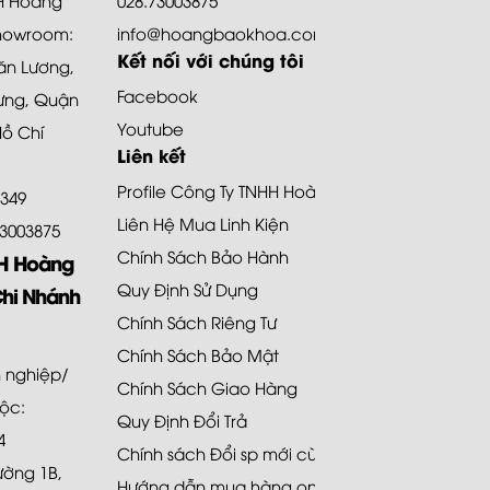
howroom:
info@hoangbaokhoa.com
Kết nối với chúng tôi
ăn Lương,
Facebook
ưng, Quận
Youtube
Hồ Chí
Liên kết
Profile Công Ty TNHH Hoàng Bảo Khoa
8349
Liên Hệ Mua Linh Kiện
.73003875
Chính Sách Bảo Hành
HH Hoàng
Quy Định Sử Dụng
Chi Nhánh
Chính Sách Riêng Tư
Chính Sách Bảo Mật
 nghiệp/
Chính Sách Giao Hàng
uộc:
Quy Định Đổi Trả
4
Chính sách Đổi sp mới cùng loại 48H
Đường 1B,
Hướng dẫn mua hàng online