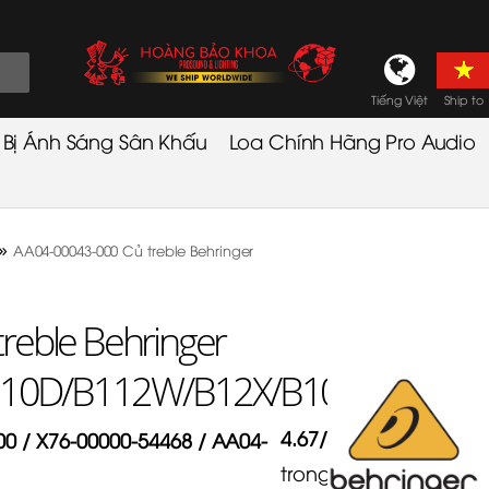
Tiếng Việt
Ship to
t Bị Ánh Sáng Sân Khấu
Loa Chính Hãng Pro Audio
»
AA04-00043-000 Củ treble Behringer
reble Behringer
10D/B112W/B12X/B108D
4.67
/
5
0 / X76-00000-54468 / AA04-
trong
3