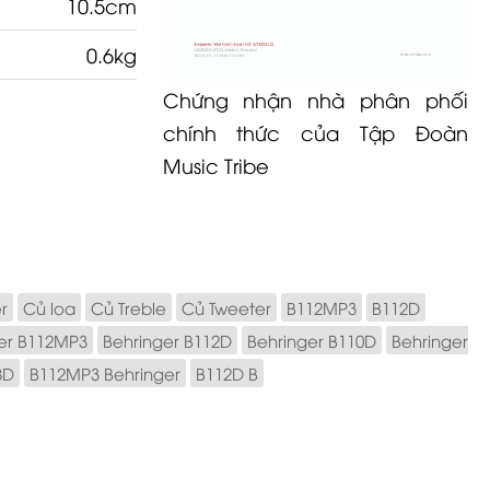
10.5cm
0.6kg
Chứng nhận nhà phân phối
chính thức của Tập Đoàn
Music Tribe
r
Củ loa
Củ Treble
Củ Tweeter
B112MP3
B112D
er B112MP3
Behringer B112D
Behringer B110D
Behringer
8D
B112MP3 Behringer
B112D B