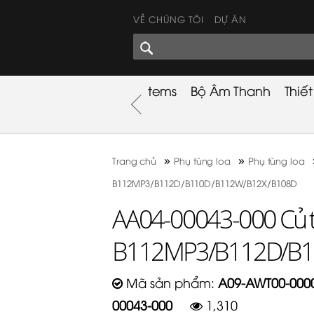
VỀ CHÚNG TÔI
DỰ ÁN
GÓC CHIA SẺ
nh
Khuyến Mãi
Used Items
Bộ Âm Thanh
Thiế
nh
»
»
Trang chủ
Phụ tùng loa
Phụ tùng loa
B112MP3/B112D/B110D/B112W/B12X/B108D
AA04-00043-000 Củ t
B112MP3/B112D/B1
Mã sản phẩm:
A09-AWT00-0000
00043-000
1,310