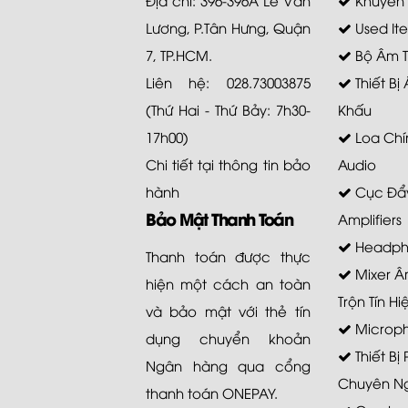
Lương, P.Tân Hưng, Quận
Used It
7, TP.HCM.
Bộ Âm 
Liên hệ: 028.73003875
Thiết Bị
(Thứ Hai - Thứ Bảy: 7h30-
Khấu
17h00)
Loa Chí
Chi tiết tại
thông tin bảo
Audio
hành
Cục Đẩy
Bảo Mật Thanh Toán
Amplifiers
Headph
Thanh toán được thực
Mixer Â
hiện một cách an toàn
Trộn Tín Hi
và bảo mật với thẻ tín
Microp
dụng chuyển khoản
Thiết Bị
Ngân hàng qua cổng
Chuyên N
thanh toán ONEPAY.