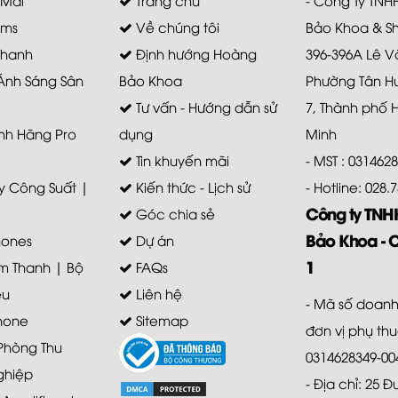
ems
Về chúng tôi
Bảo Khoa & S
Thanh
Định hướng Hoàng
396-396A Lê V
 Ánh Sáng Sân
Bảo Khoa
Phường Tân H
Tư vấn - Hướng dẫn sử
7, Thành phố 
nh Hãng Pro
dụng
Minh
Tin khuyến mãi
- MST : 031462
 Công Suất |
Kiến thức - Lịch sử
- Hotline: 028
Công ty TN
Góc chia sẻ
Bảo Khoa - 
ones
Dự án
1
m Thanh | Bộ
FAQs
ệu
Liên hệ
- Mã số doanh
hone
Sitemap
đơn vị phụ th
 Phòng Thu
0314628349-00
ghiệp
- Địa chỉ: 25 