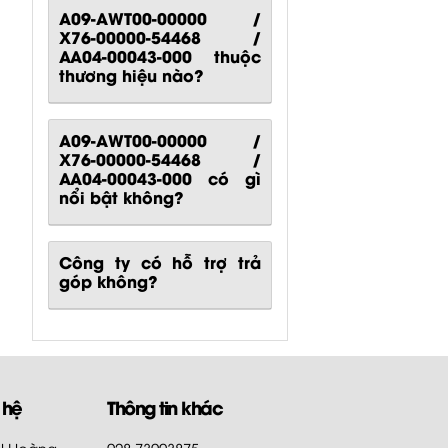
A09-AWT00-00000 /
X76-00000-54468 /
AA04-00043-000 thuộc
thương hiệu nào?
A09-AWT00-00000 /
X76-00000-54468 /
AA04-00043-000
có gì
nổi bật không?
Công ty có hỗ trợ trả
góp không?
 hệ
Thông tin khác
HH Hoàng
028.73003875