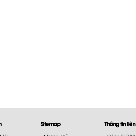
m
Sitemap
Thông tin liên
 Mãi
Trang chủ
- Công Ty TN