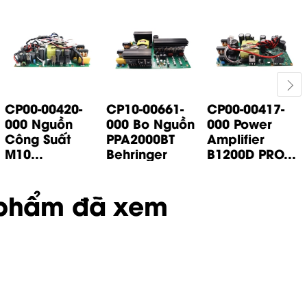
CP00-00420-
CP10-00661-
CP00-00417-
000 Nguồn
000 Bo Nguồn
000 Power
Công Suất
PPA2000BT
Amplifier
M10...
Behringer
B1200D PRO...
phẩm đã xem