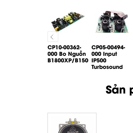
CP05-01065-
CP10-00362-
CP05-00494-
000 Bo Input
000 Bo Nguồn
000 Input
B1200D PRO
B1800XP/B1500XP...
IP500
Behringer
Turbosound
Sản 