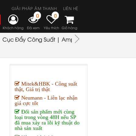
GIẢI PHÁP ÂM THANH
LIÊN HỆ
0
0
Khách hàng
Đã xem
Yêu thích
Giỏ hàng
Cục Đẩy Công Suất | Amplifiers
Headphones
M
Mitek&HBK - Công suất
thật, Giá trị thật
Neumann - Liên lạc nhận
giá cực tốt
Đổi sản phẩm mới cùng
loại trong vòng 48H nếu SP
đã mua xảy ra lỗi kỹ thuật do
nhà sản xuất