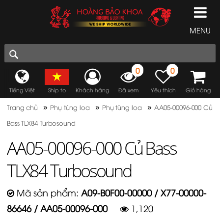
MENU
0
0
Tiếng Việt
Ship to
Khách hàng
Đã xem
Yêu thích
Giỏ hàng
»
»
»
Trang chủ
Phụ tùng loa
Phụ tùng loa
AA05-00096-000 Củ
Bass TLX84 Turbosound
AA05-00096-000 Củ Bass
TLX84 Turbosound
Mã sản phẩm:
A09-B0F00-00000 / X77-00000-
86646 / AA05-00096-000
1,120