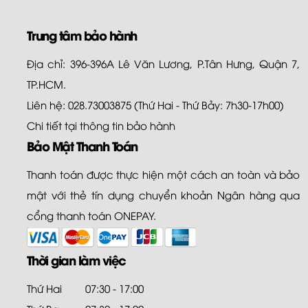
Trung tâm bảo hành
Địa chỉ: 396-396A Lê Văn Lương, P.Tân Hưng, Quận 7,
TP.HCM.
Liên hệ: 028.73003875 (Thứ Hai - Thứ Bảy: 7h30-17h00)
Chi tiết tại
thông tin bảo hành
Bảo Mật Thanh Toán
Thanh toán được thực hiện một cách an toàn và bảo
mật với thẻ tín dụng chuyển khoản Ngân hàng qua
cổng thanh toán ONEPAY.
Thời gian làm việc
Thứ Hai
07:30 - 17:00