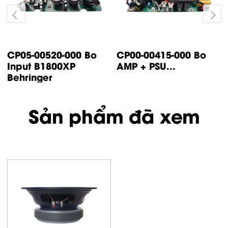
CP14-00447-000 Bo
CP05-00500-000 Bo
control IP500
input IP1000 /
Turbsound
IP2000...
Sản phẩm đã xem