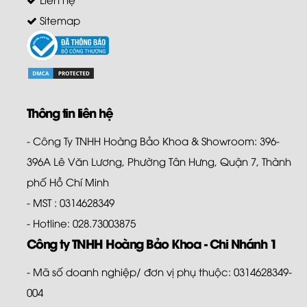
Sitemap
Thông tin liên hệ
- Công Ty TNHH Hoàng Bảo Khoa & Showroom: 396-
396A Lê Văn Lương, Phường Tân Hưng, Quận 7, Thành
phố Hồ Chí Minh
- MST : 0314628349
- Hotline: 028.73003875
Công ty TNHH Hoàng Bảo Khoa - Chi Nhánh 1
- Mã số doanh nghiệp/ đơn vị phụ thuộc: 0314628349-
004