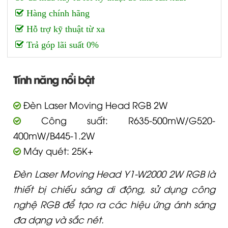
Hàng chính hãng
Hỗ trợ kỹ thuật từ xa
Trả góp lãi suất 0%
Tính năng nổi bật
Đèn Laser Moving Head RGB 2W
Công suất: R635-500mW/G520-
400mW/B445-1.2W
Máy quét: 25K+
Đèn Laser Moving Head Y1-W2000 2W RGB là
thiết bị chiếu sáng di động, sử dụng công
nghệ RGB để tạo ra các hiệu ứng ánh sáng
đa dạng và sắc nét.