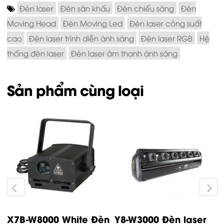
Đèn laser
Đèn sân khấu
Đèn chiếu sáng
Đèn
Moving Head
Đèn Moving Led
Đèn laser công suất
cao
Đèn laser trình diễn ánh sáng
Đèn laser RGB
Hệ
thống đèn laser
Đèn laser âm thanh ánh sáng
Sản phẩm cùng loại
Y8-W12000 Đèn laser
Y10-W12000 Đèn