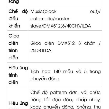
sáng
Chế độ
Music(black out)/
điều
automatic/master-
khiển
slave/DMX512(6/40CH)/ILDA
Giao
diện
Giao diện DMX512 3 chân /
trình
25DB ILDA
diễn
Hiệu ứng
Tích hợp 140 mẫu và 5 trang
trình
chuyển động
diễn
Chế độ patterm đơn, với chức
năng tắt độc đáo, nhấp nháy,
Hiệu ứng
xoay, chuyển động, phồng, thu