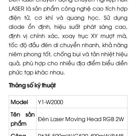
LASER là sản phẩm công nghệ cao tích hợp
điện tử, cơ khí và quang học. Sử dụng
diode ổn định, hiệu suất phát sáng cao,
định vị chính xác, xoay trục XY mượt mà,
tốc độ đầu đèn di chuyển nhanh, khả năng
niêm phong tốt, chống bụi và tản nhiệt hiệu
quả, phù hợp cho nhiều địa điểm biểu diễn
phức tạp khác nhau.
Thông số kỹ thuật
Model
Y1-W2000
Tên sản
Đèn Laser Moving Head RGB 2W
phẩm
Công
R635-500mW/G520-400mW/B445-