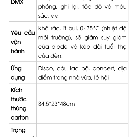
DMX
phóng, ghi lại, tốc độ và màu
sắc, v.v.
Khô ráo, ít bụi, 0~35℃ (nhiệt độ
Yêu cầu
môi trường), sẽ giảm suy giảm
vận
của diode và kéo dài tuổi thọ
hành
của đèn.
Ứng
Disco, câu lạc bộ, concert, địa
dụng
điểm trong nhà vừa, lễ hội
Kích
thước
34.5*23*48cm
thùng
carton
Trọng