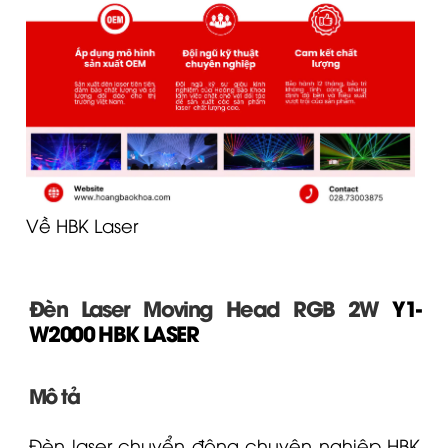
Về HBK Laser
Đèn Laser Moving Head RGB 2W
Y1-
W2000
HBK LASER
Mô tả
Đèn laser chuyển động chuyên nghiệp HBK