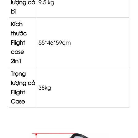
lượng cả
9.5 kg
bì
Kích
thước
Flight
55*46*59cm
case
2in1
Trọng
lượng cả
38kg
Flight
Case