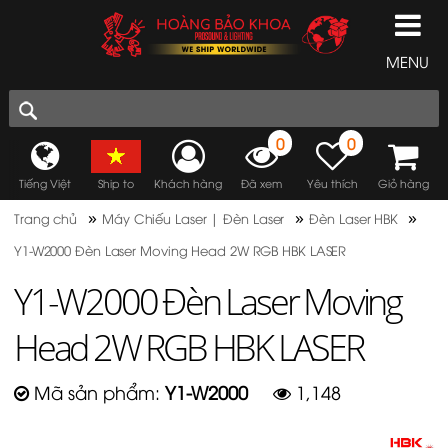
MENU
0
0
Tiếng Việt
Ship to
Khách hàng
Đã xem
Yêu thích
Giỏ hàng
»
»
»
Trang chủ
Máy Chiếu Laser | Đèn Laser
Đèn Laser HBK
Y1-W2000 Đèn Laser Moving Head 2W RGB HBK LASER
Y1-W2000 Đèn Laser Moving
Head 2W RGB HBK LASER
Mã sản phẩm:
Y1-W2000
1,148