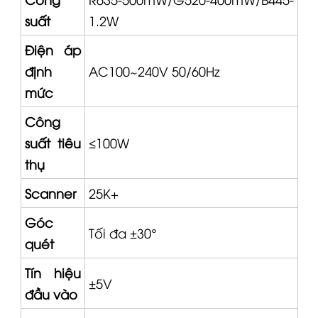
suất
1.2W
Điện áp
định
AC100~240V 50/60Hz
mức
Công
suất tiêu
≤100W
thụ
Scanner
25K+
Góc
Tối đa ±30°
quét
Tín hiệu
±5V
đầu vào