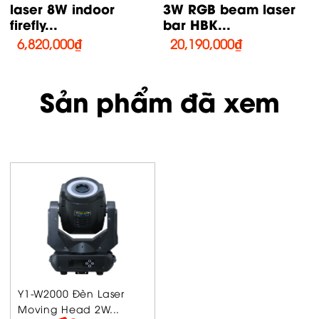
12W RGB beam laser
laser 12W RGB
bar...
animation laser...
27,400,000
₫
40,330,000
₫
Sản phẩm đã xem
Y1-W2000 Đèn Laser
Moving Head 2W...