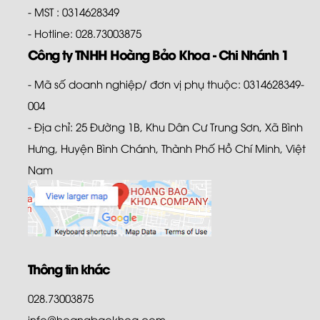
- MST : 0314628349
- Hotline: 028.73003875
Công ty TNHH Hoàng Bảo Khoa - Chi Nhánh 1
- Mã số doanh nghiệp/ đơn vị phụ thuộc: 0314628349-
004
- Địa chỉ: 25 Đường 1B, Khu Dân Cư Trung Sơn, Xã Bình
Hưng, Huyện Bình Chánh, Thành Phố Hồ Chí Minh, Việt
Nam
Thông tin khác
028.73003875
info@hoangbaokhoa.com