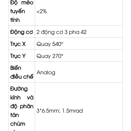
Độ méo
tuyến
<2%
tính
Động cơ
2 động cơ 3 pha 42
Trục X
Quay 540°
Trục Y
Quay 270°
Biến
Analog
điều chế
Đường
kính và
độ phân
3*6.5mm; 1.5mrad
tán
chùm