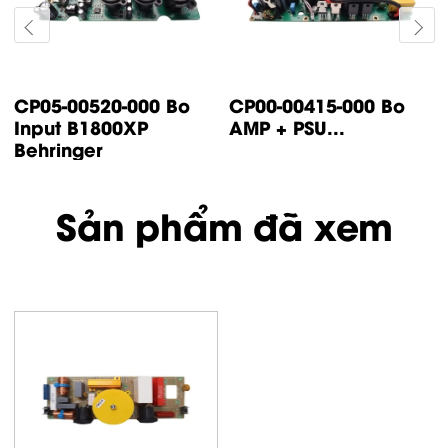
CP14-00447-000 Bo
CP05-00500-000 Bo
control IP500
input IP1000 /
Turbsound
IP2000...
Sản phẩm đã xem