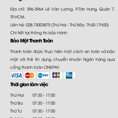
Địa chỉ: 396-396A Lê Văn Lương, P.Tân Hưng, Quận 7,
TP.HCM.
Liên hệ: 028.73003875 (Thứ Hai - Thứ Bảy: 7h30-17h00)
Chi tiết tại
thông tin bảo hành
Bảo Mật Thanh Toán
Thanh toán được thực hiện một cách an toàn và bảo
mật với thẻ tín dụng chuyển khoản Ngân hàng qua
cổng thanh toán ONEPAY.
Thời gian làm việc
Thứ Hai
07:30 - 17:00
Thứ Ba
07:30 - 17:00
Thứ Tư
07:30 - 17:00