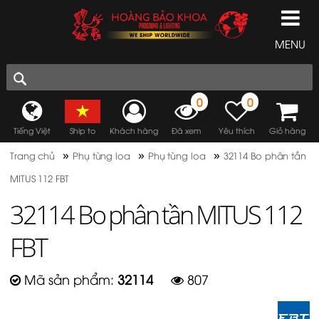
MENU
0
0
Tiếng Việt
Ship to
Khách hàng
Đã xem
Yêu thích
Giỏ hàng
»
»
»
Trang chủ
Phụ tùng loa
Phụ tùng loa
32114 Bo phân tần
MITUS 112 FBT
32114 Bo phân tần MITUS 112
FBT
Mã sản phẩm:
32114
807