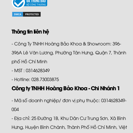
Thông tin liên hệ
- Công Ty TNHH Hoàng Bảo Khoa & Showroom: 396-
396A Lê Văn Lương, Phường Tân Hưng, Quận 7, Thành
phố Hồ Chí Minh
- MST : 0314628349
- Hotline: 028.73003875
Công ty TNHH Hoàng Bảo Khoa - Chi Nhánh 1
- Mã số doanh nghiệp/ đơn vị phụ thuộc: 0314628349-
004
- Địa chỉ: 25 Đường 1B, Khu Dân Cư Trung Sơn, Xã Bình
Hưng, Huyện Bình Chánh, Thành Phố Hồ Chí Minh, Việt