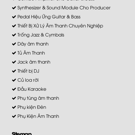
Synthesizer & Sound Module Cho Producer
Pedal Hiệu Ứng Guitar & Bass
Thiết Bị Xử Lý Âm Thanh Chuyên Nghiệp
Trống Jazz & Cymbals
Dây âm thanh
Tủ Âm Thanh
Jack âm thanh
Thiết bị DJ
Củ loa rời
Đầu Karaoke
Phụ tùng âm thanh
Phụ kiện Đèn
Phụ Kiện Âm Thanh
Sitemap