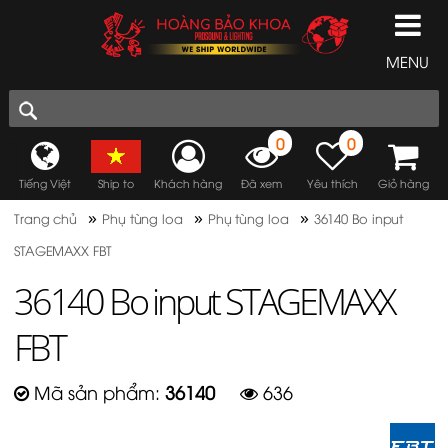
MENU
0
0
Tiếng Việt
Ship to
Khách hàng
Đã xem
Yêu thích
Giỏ hàng
»
»
»
Trang chủ
Phụ tùng loa
Phụ tùng loa
36140 Bo input
STAGEMAXX FBT
36140 Bo input STAGEMAXX
FBT
Mã sản phẩm:
36140
636