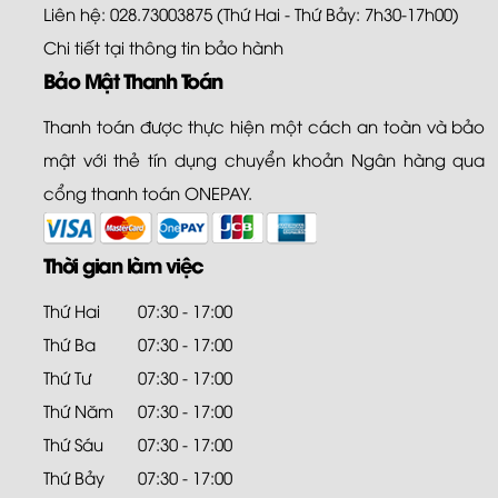
Liên hệ: 028.73003875 (Thứ Hai - Thứ Bảy: 7h30-17h00)
Chi tiết tại
thông tin bảo hành
Bảo Mật Thanh Toán
Thanh toán được thực hiện một cách an toàn và bảo
mật với thẻ tín dụng chuyển khoản Ngân hàng qua
cổng thanh toán ONEPAY.
Thời gian làm việc
Thứ Hai
07:30 - 17:00
Thứ Ba
07:30 - 17:00
Thứ Tư
07:30 - 17:00
Thứ Năm
07:30 - 17:00
Thứ Sáu
07:30 - 17:00
Thứ Bảy
07:30 - 17:00