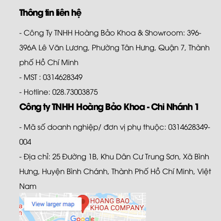
Thông tin liên hệ
- Công Ty TNHH Hoàng Bảo Khoa & Showroom: 396-
396A Lê Văn Lương, Phường Tân Hưng, Quận 7, Thành
phố Hồ Chí Minh
- MST : 0314628349
- Hotline: 028.73003875
Công ty TNHH Hoàng Bảo Khoa - Chi Nhánh 1
- Mã số doanh nghiệp/ đơn vị phụ thuộc: 0314628349-
004
- Địa chỉ: 25 Đường 1B, Khu Dân Cư Trung Sơn, Xã Bình
Hưng, Huyện Bình Chánh, Thành Phố Hồ Chí Minh, Việt
Nam