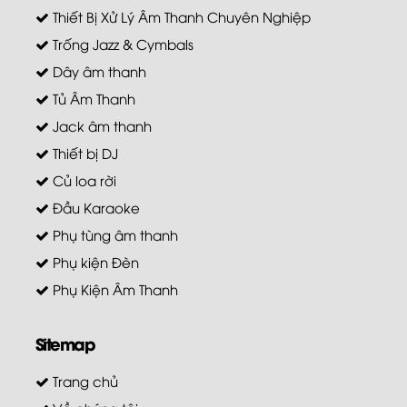
Thiết Bị Xử Lý Âm Thanh Chuyên Nghiệp
Trống Jazz & Cymbals
Dây âm thanh
Tủ Âm Thanh
Jack âm thanh
Thiết bị DJ
Củ loa rời
Đầu Karaoke
Phụ tùng âm thanh
Phụ kiện Đèn
Phụ Kiện Âm Thanh
Sitemap
Trang chủ