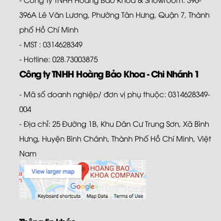
396A Lê Văn Lương, Phường Tân Hưng, Quận 7, Thành
phố Hồ Chí Minh
- MST : 0314628349
- Hotline: 028.73003875
Công ty TNHH Hoàng Bảo Khoa - Chi Nhánh 1
- Mã số doanh nghiệp/ đơn vị phụ thuộc: 0314628349-
004
- Địa chỉ: 25 Đường 1B, Khu Dân Cư Trung Sơn, Xã Bình
Hưng, Huyện Bình Chánh, Thành Phố Hồ Chí Minh, Việt
Nam