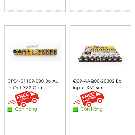
CP04-01109-000 Bo AU
Q09-AAQ00-20002 Bo
In Out X32 Com...
input X32 series...
Còn hàng
Còn hàng