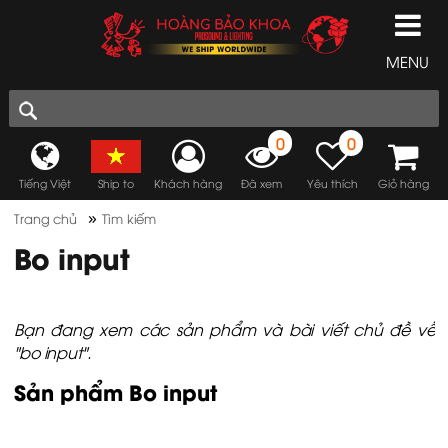
MENU
0
0
Tiếng Việt
Ship to
Khách hàng
Đã xem
Yêu thích
Giỏ hàng
»
Trang chủ
Tìm kiếm
Bo input
Bạn đang xem các sản phẩm và bài viết chủ đề về
"bo input".
Sản phẩm Bo input