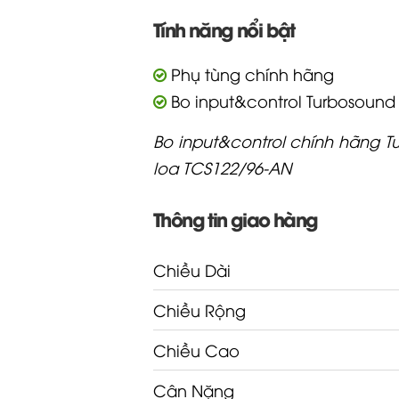
Tính năng nổi bật
Phụ tùng chính hãng
Bo input&control Turbosound
Bo input&control chính hãng 
loa TCS122/96-AN
Thông tin giao hàng
Chiều Dài
Chiều Rộng
Chiều Cao
Cân Nặng