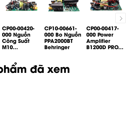
CP00-00420-
CP10-00661-
CP00-00417-
000 Nguồn
000 Bo Nguồn
000 Power
Công Suất
PPA2000BT
Amplifier
M10...
Behringer
B1200D PRO...
phẩm đã xem