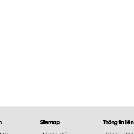
m
Sitemap
Thông tin liên
 Mãi
Trang chủ
- Công Ty TN