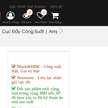
GIẢI PHÁP ÂM THANH
LIÊN HỆ
0
0
Khách hàng
Đã xem
Yêu thích
Giỏ hàng
Cục Đẩy Công Suất | Amplifiers
Headphones
M
Mitek&HBK - Công suất
thật, Giá trị thật
Neumann - Liên lạc nhận
giá cực tốt
Đổi sản phẩm mới cùng
loại trong vòng 48H nếu SP
đã mua xảy ra lỗi kỹ thuật do
nhà sản xuất