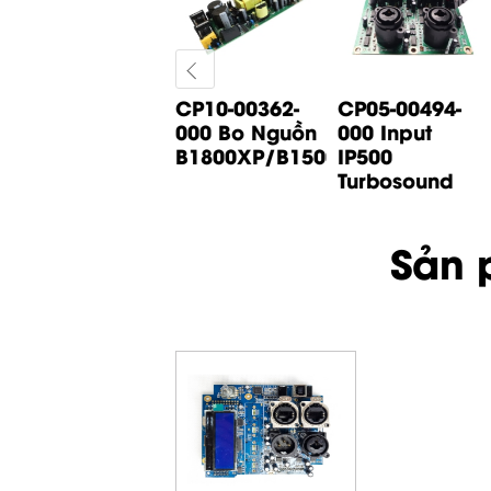
CP05-01065-
CP10-00362-
CP05-00494-
000 Bo Input
000 Bo Nguồn
000 Input
B1200D PRO
B1800XP/B1500XP...
IP500
Behringer
Turbosound
Sản 