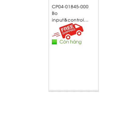
CP04-01845-000
Bo
input&control...
Còn hàng