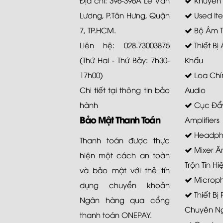
Lương, P.Tân Hưng, Quận
Used It
7, TP.HCM.
Bộ Âm 
Liên hệ: 028.73003875
Thiết Bị
(Thứ Hai - Thứ Bảy: 7h30-
Khấu
17h00)
Loa Chí
Chi tiết tại
thông tin bảo
Audio
hành
Cục Đẩy
Bảo Mật Thanh Toán
Amplifiers
Headph
Thanh toán được thực
Mixer Â
hiện một cách an toàn
Trộn Tín Hi
và bảo mật với thẻ tín
Microp
dụng chuyển khoản
Thiết Bị
Ngân hàng qua cổng
Chuyên N
thanh toán ONEPAY.