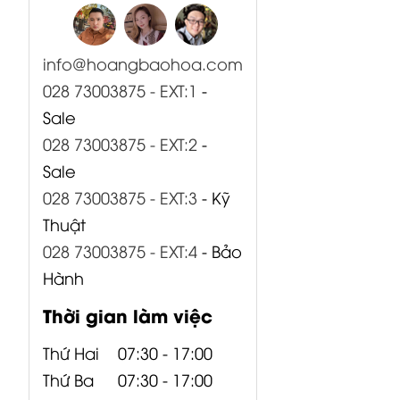
info@hoangbaohoa.com
CP05-00519-
CP05-00520-
CP00-00415-
028 73003875 - EXT:1
-
000 Bo Input
000 Bo Input
000 Bo AMP +
Sale
B1500XP
B1800XP
PSU...
028 73003875 - EXT:2
-
Behringer
Behringer
Sale
028 73003875 - EXT:3
- Kỹ
Thuật
028 73003875 - EXT:4
- Bảo
Hành
Thời gian làm việc
Thứ Hai
07:30 - 17:00
Thứ Ba
07:30 - 17:00