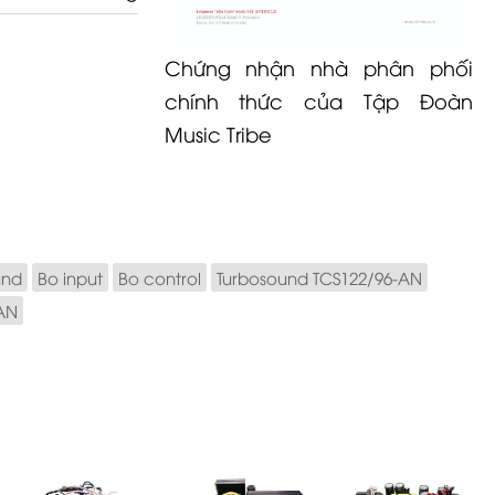
Chứng nhận nhà phân phối
chính thức của Tập Đoàn
Music Tribe
und
Bo input
Bo control
Turbosound TCS122/96-AN
AN