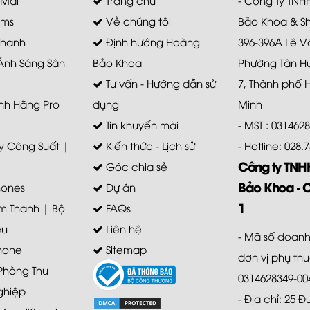
ems
Về chúng tôi
Bảo Khoa & S
Thanh
Định hướng Hoàng
396-396A Lê V
 Ánh Sáng Sân
Bảo Khoa
Phường Tân H
Tư vấn - Hướng dẫn sử
7, Thành phố 
nh Hãng Pro
dụng
Minh
Tin khuyến mãi
- MST : 031462
 Công Suất |
Kiến thức - Lịch sử
- Hotline: 028
Công ty TN
Góc chia sẻ
Bảo Khoa - 
ones
Dự án
1
m Thanh | Bộ
FAQs
ệu
Liên hệ
- Mã số doanh
hone
Sitemap
đơn vị phụ th
 Phòng Thu
0314628349-00
ghiệp
- Địa chỉ: 25 