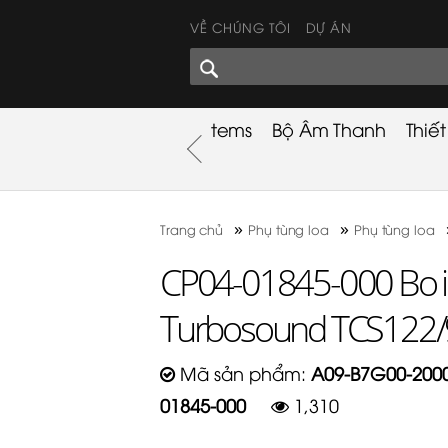
VỀ CHÚNG TÔI
DỰ ÁN
GÓC CHIA SẺ
nh
Khuyến Mãi
Used Items
Bộ Âm Thanh
Thiế
nh
»
»
Trang chủ
Phụ tùng loa
Phụ tùng loa
CP04-01845-000 Bo i
Turbosound TCS122
Mã sản phẩm:
A09-B7G00-2000
01845-000
1,310