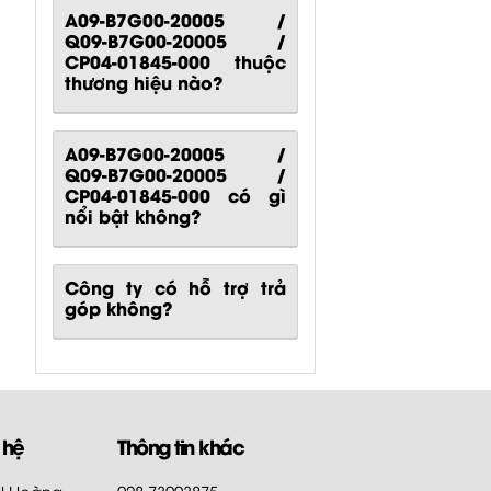
A09-B7G00-20005 /
Q09-B7G00-20005 /
CP04-01845-000 thuộc
thương hiệu nào?
A09-B7G00-20005 /
Q09-B7G00-20005 /
CP04-01845-000
có gì
nổi bật không?
Công ty có hỗ trợ trả
góp không?
 hệ
Thông tin khác
HH Hoàng
028.73003875