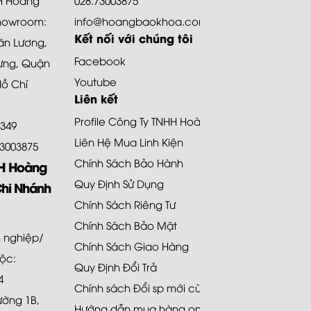
howroom:
info@hoangbaokhoa.com
Kết nối với chúng tôi
ăn Lương,
Facebook
ưng, Quận
Youtube
Hồ Chí
Liên kết
Profile Công Ty TNHH Hoàng Bảo Khoa
8349
Liên Hệ Mua Linh Kiện
.73003875
Chính Sách Bảo Hành
HH Hoàng
Quy Định Sử Dụng
Chi Nhánh
Chính Sách Riêng Tư
Chính Sách Bảo Mật
 nghiệp/
Chính Sách Giao Hàng
uộc:
Quy Định Đổi Trả
4
Chính sách Đổi sp mới cùng loại 48H
Đường 1B,
Hướng dẫn mua hàng online