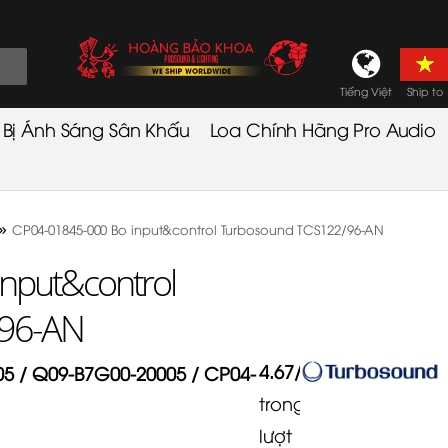
Tiếng Việt
Ship to
t Bị Ánh Sáng Sân Khấu
Loa Chính Hãng Pro Audio
»
CP04-01845-000 Bo input&control Turbosound TCS122/96-AN
nput&control
/96-AN
4.67
/
5
5 / Q09-B7G00-20005 / CP04-
trong
3
lượt