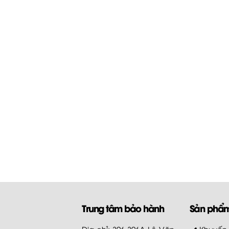
Trung tâm bảo hành
Sản phẩ
Địa chỉ: 396-396A Lê Văn
Khuyến