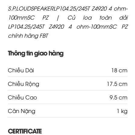
S.P.LOUDSPEAKERLP104.25/245T Z4920 4 ohm-
100mmSC PZ | Củ loa toàn dải
LP104.25/245T Z4920 4 ohm-100mmSC PZ
chính hãng FBT
Thông tin giao hàng
Chiều Dài
18 cm
Chiều Rộng
17.5 cm
Chiều Cao
9.5 cm
Cân Nặng
1 kg
CERTIFICATE