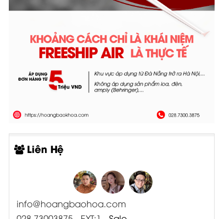
Liên Hệ
info@hoangbaohoa.com
028 73003875 - EXT:1
- Sale