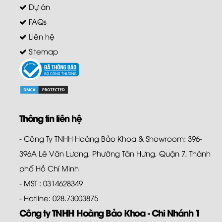
Dự án
FAQs
Liên hệ
Sitemap
Thông tin liên hệ
- Công Ty TNHH Hoàng Bảo Khoa & Showroom: 396-
396A Lê Văn Lương, Phường Tân Hưng, Quận 7, Thành
phố Hồ Chí Minh
- MST : 0314628349
- Hotline: 028.73003875
Công ty TNHH Hoàng Bảo Khoa - Chi Nhánh 1