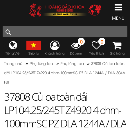
MENU
0
0
Tiếng Việt
Ship to
Khách hàng
Đã xem
Yêu thích
Giỏ hàng
»
»
»
Trang chủ
Phụ tùng loa
Phụ tùng loa
37808 Củ loa toàn
dải LP104.25/245T Z4920 4 ohm-100mmSC PZ DLA 1244A / DLA 804A
FBT
37808 Củ loa toàn dải
LP104.25/245T Z4920 4 ohm-
100mmSC PZ DLA 1244A / DLA