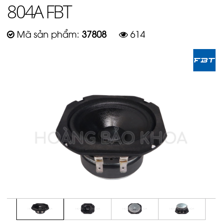
804A FBT
Mã sản phẩm:
37808
614