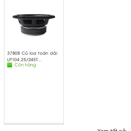
37808 Củ loa toàn dải
LP104.25/245T...
Còn hàng
Xem tất cả