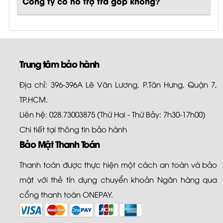
Công ty có hỗ trợ trả góp không?
Trung tâm bảo hành
Địa chỉ: 396-396A Lê Văn Lương, P.Tân Hưng, Quận 7,
TP.HCM.
Liên hệ: 028.73003875 (Thứ Hai - Thứ Bảy: 7h30-17h00)
Chi tiết tại
thông tin bảo hành
Bảo Mật Thanh Toán
Thanh toán được thực hiện một cách an toàn và bảo
mật với thẻ tín dụng chuyển khoản Ngân hàng qua
cổng thanh toán ONEPAY.