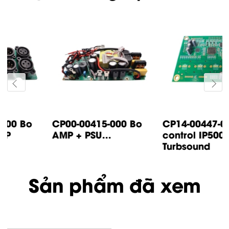
CP14-00447-000 Bo
CP05-00500-000 Bo
control IP500
input IP1000 /
Turbsound
IP2000...
Sản phẩm đã xem