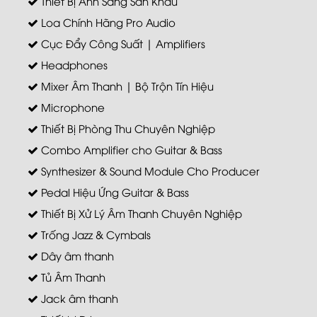
Thiết Bị Ánh Sáng Sân Khấu
Loa Chính Hãng Pro Audio
Cục Đẩy Công Suất | Amplifiers
Headphones
Mixer Âm Thanh | Bộ Trộn Tín Hiệu
Microphone
Thiết Bị Phòng Thu Chuyên Nghiệp
Combo Amplifier cho Guitar & Bass
Synthesizer & Sound Module Cho Producer
Pedal Hiệu Ứng Guitar & Bass
Thiết Bị Xử Lý Âm Thanh Chuyên Nghiệp
Trống Jazz & Cymbals
Dây âm thanh
Tủ Âm Thanh
Jack âm thanh