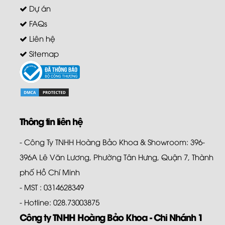
Dự án
FAQs
Liên hệ
Sitemap
Thông tin liên hệ
- Công Ty TNHH Hoàng Bảo Khoa & Showroom: 396-
396A Lê Văn Lương, Phường Tân Hưng, Quận 7, Thành
phố Hồ Chí Minh
- MST : 0314628349
- Hotline: 028.73003875
Công ty TNHH Hoàng Bảo Khoa - Chi Nhánh 1