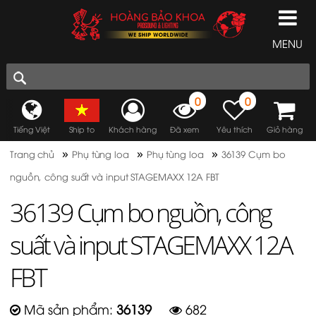
MENU
0
0
Tiếng Việt
Ship to
Khách hàng
Đã xem
Yêu thích
Giỏ hàng
»
»
»
Trang chủ
Phụ tùng loa
Phụ tùng loa
36139 Cụm bo
nguồn, công suất và input STAGEMAXX 12A FBT
36139 Cụm bo nguồn, công
suất và input STAGEMAXX 12A
FBT
Mã sản phẩm:
36139
682