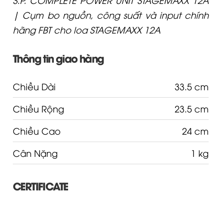
| Cụm bo nguồn, công suất và input chính
hãng FBT cho loa STAGEMAXX 12A
Thông tin giao hàng
Chiều Dài
33.5 cm
Chiều Rộng
23.5 cm
Chiều Cao
24 cm
Cân Nặng
1 kg
CERTIFICATE