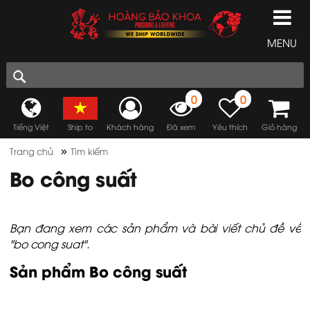
MENU
0
0
Tiếng Việt
Ship to
Khách hàng
Đã xem
Yêu thích
Giỏ hàng
»
Trang chủ
Tìm kiếm
Bo công suất
Bạn đang xem các sản phẩm và bài viết chủ đề về
"bo cong suat".
Sản phẩm Bo công suất