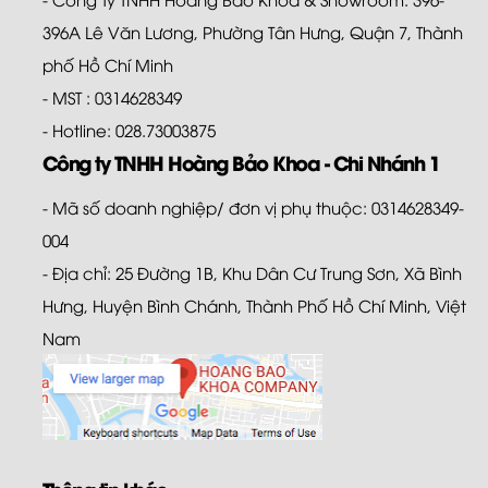
396A Lê Văn Lương, Phường Tân Hưng, Quận 7, Thành
phố Hồ Chí Minh
- MST : 0314628349
- Hotline: 028.73003875
Công ty TNHH Hoàng Bảo Khoa - Chi Nhánh 1
- Mã số doanh nghiệp/ đơn vị phụ thuộc: 0314628349-
004
- Địa chỉ: 25 Đường 1B, Khu Dân Cư Trung Sơn, Xã Bình
Hưng, Huyện Bình Chánh, Thành Phố Hồ Chí Minh, Việt
Nam