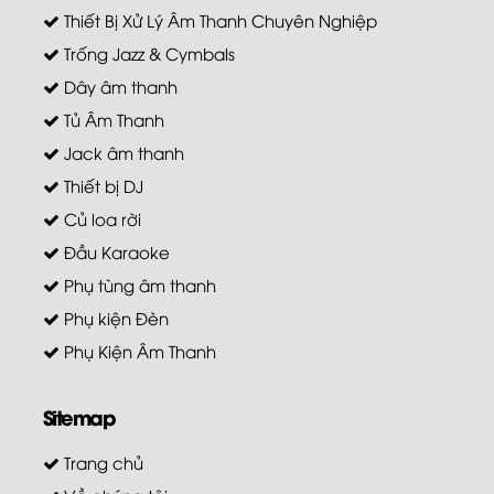
Thiết Bị Xử Lý Âm Thanh Chuyên Nghiệp
Trống Jazz & Cymbals
Dây âm thanh
Tủ Âm Thanh
Jack âm thanh
Thiết bị DJ
Củ loa rời
Đầu Karaoke
Phụ tùng âm thanh
Phụ kiện Đèn
Phụ Kiện Âm Thanh
Sitemap
Trang chủ