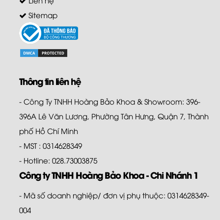
Sitemap
Thông tin liên hệ
- Công Ty TNHH Hoàng Bảo Khoa & Showroom: 396-
396A Lê Văn Lương, Phường Tân Hưng, Quận 7, Thành
phố Hồ Chí Minh
- MST : 0314628349
- Hotline: 028.73003875
Công ty TNHH Hoàng Bảo Khoa - Chi Nhánh 1
- Mã số doanh nghiệp/ đơn vị phụ thuộc: 0314628349-
004