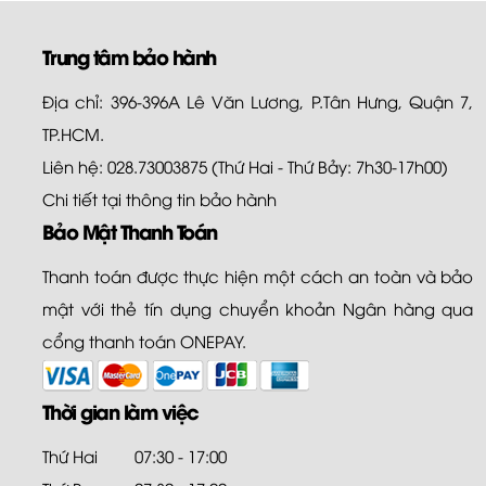
Trung tâm bảo hành
Địa chỉ: 396-396A Lê Văn Lương, P.Tân Hưng, Quận 7,
TP.HCM.
Liên hệ: 028.73003875 (Thứ Hai - Thứ Bảy: 7h30-17h00)
Chi tiết tại
thông tin bảo hành
Bảo Mật Thanh Toán
Thanh toán được thực hiện một cách an toàn và bảo
mật với thẻ tín dụng chuyển khoản Ngân hàng qua
cổng thanh toán ONEPAY.
Thời gian làm việc
Thứ Hai
07:30 - 17:00