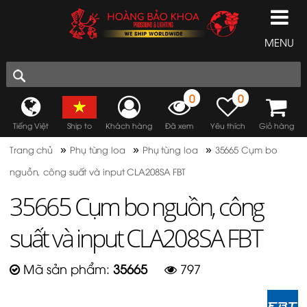
MENU
0
0
Tiếng Việt
Ship to
Khách hàng
Đã xem
Yêu thích
Giỏ hàng
»
»
»
Trang chủ
Phụ tùng loa
Phụ tùng loa
35665 Cụm bo
nguồn, công suất và input CLA208SA FBT
35665 Cụm bo nguồn, công
suất và input CLA208SA FBT
Mã sản phẩm:
35665
797