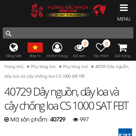
MENU
0
0
Tiếng Việt
Ship to
Khách hàng
Đã xem
Yêu thích
Giỏ hàng
»
»
»
Trang chủ
Phụ tùng loa
Phụ tùng loa
40729 Dây nguồn,
dây loa và cây chống loa CS 1000 SAT FBT
40729 Dây nguồn, dây loa và
cây chống loa CS 1000 SAT FBT
Mã sản phẩm:
40729
997