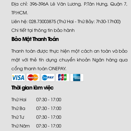
Địa chỉ: 396-396A Lê Văn Lương, P.Tân Hưng, Quận 7,
TP.HCM.
Liên hệ: 028.73003875 (Thứ Hai - Thứ Bảy: 7h30-17h00)
Chi tiết tại
thông tin bảo hành
Bảo Mật Thanh Toán
Thanh toán được thực hiện một cách an toàn và bảo
mật với thẻ tín dụng chuyển khoản Ngân hàng qua
cổng thanh toán ONEPAY.
Thời gian làm việc
Thứ Hai
07:30 - 17:00
Thứ Ba
07:30 - 17:00
Thứ Tư
07:30 - 17:00
Thứ Năm
07:30 - 17:00