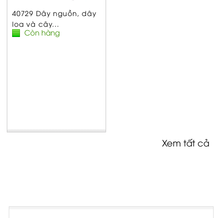
40729 Dây nguồn, dây
loa và cây...
Còn hàng
Xem tất cả