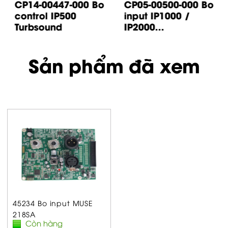
CP14-00447-000 Bo
CP05-00500-000 Bo
control IP500
input IP1000 /
Turbsound
IP2000...
Sản phẩm đã xem
45234 Bo input MUSE
218SA
Còn hàng