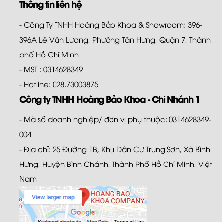
Thông tin liên hệ
- Công Ty TNHH Hoàng Bảo Khoa & Showroom: 396-
396A Lê Văn Lương, Phường Tân Hưng, Quận 7, Thành
phố Hồ Chí Minh
- MST : 0314628349
- Hotline: 028.73003875
Công ty TNHH Hoàng Bảo Khoa - Chi Nhánh 1
- Mã số doanh nghiệp/ đơn vị phụ thuộc: 0314628349-
004
- Địa chỉ: 25 Đường 1B, Khu Dân Cư Trung Sơn, Xã Bình
Hưng, Huyện Bình Chánh, Thành Phố Hồ Chí Minh, Việt
Nam