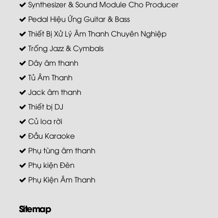
Synthesizer & Sound Module Cho Producer
Pedal Hiệu Ứng Guitar & Bass
Thiết Bị Xử Lý Âm Thanh Chuyên Nghiệp
Trống Jazz & Cymbals
Dây âm thanh
Tủ Âm Thanh
Jack âm thanh
Thiết bị DJ
Củ loa rời
Đầu Karaoke
Phụ tùng âm thanh
Phụ kiện Đèn
Phụ Kiện Âm Thanh
Sitemap