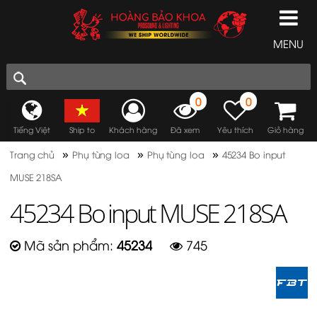
MENU
0
0
Tiếng Việt
Ship to
Khách hàng
Đã xem
Yêu thích
Giỏ hàng
»
»
»
Trang chủ
Phụ tùng loa
Phụ tùng loa
45234 Bo input
MUSE 218SA
45234 Bo input MUSE 218SA
Mã sản phẩm:
45234
745