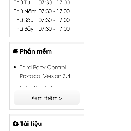
Thứ Tư
07:30 - 17:00
Thứ Năm
07:30 - 17:00
Thứ Sáu
07:30 - 17:00
Thứ Bảy
07:30 - 17:00
Phần mềm
Third Party Control
Protocol Version 3.4
Lake Controller
Release Notes Version
Xem thêm >
8.0.1
Lake Controller
Tài liệu
Software Version 8.0.1