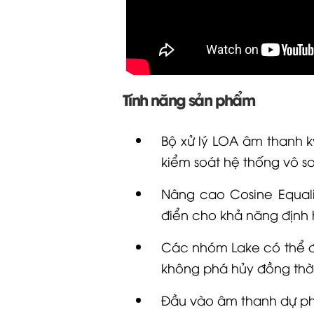
Tính năng sản phẩm
Bộ xử lý
LOA
âm thanh k
kiểm soát hệ thống vô s
Nâng cao Cosine Equali
điển cho khả năng định 
Các nhóm Lake có thể đ
không phá hủy đồng thời
Đầu vào âm thanh dự ph