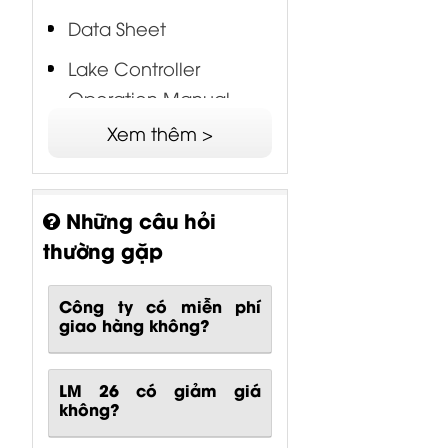
Lake Library
Data Sheet
ReleaseNote V 5.7
Lake Controller
Lake LoadLibrary
Operation Manual
Version 5.7
English
Xem thêm >
Lake Controller
Operation Manual
Những câu hỏi
Version 1.7.0
thường gặp
Lake Controller on the
iPad Manual English
Công ty có miễn phí
giao hàng không?
Operation Manual
English
LM 26 có giảm giá
Quick Start Guide
không?
English