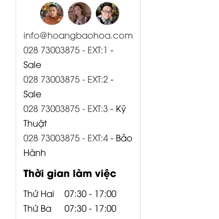
info@hoangbaohoa.com
028 73003875 - EXT:1
-
Sale
028 73003875 - EXT:2
-
Sale
028 73003875 - EXT:3
- Kỹ
Thuật
028 73003875 - EXT:4
- Bảo
Hành
Thời gian làm việc
Thứ Hai
07:30 - 17:00
Thứ Ba
07:30 - 17:00