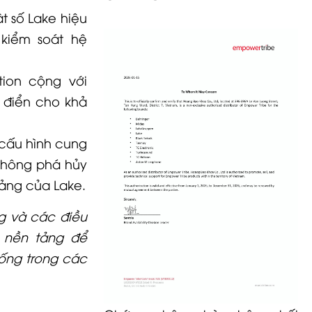
t số Lake hiệu
 kiểm soát hệ
ion cộng với
ổ điển cho khả
cấu hình cung
không phá hủy
tảng của Lake.
ng và các điều
a nền tảng để
hống trong các