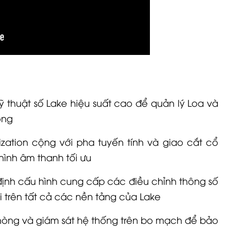
ỹ thuật số
Lake
hiệu suất cao để quản lý
Loa
và
ong
zation cộng với pha tuyến tính và giao cắt cổ
hình âm thanh tối ưu
ịnh cấu hình cung cấp các điều chỉnh thông số
 trên tất cả các nền tảng của Lake
òng và giám sát hệ thống trên bo mạch để bảo