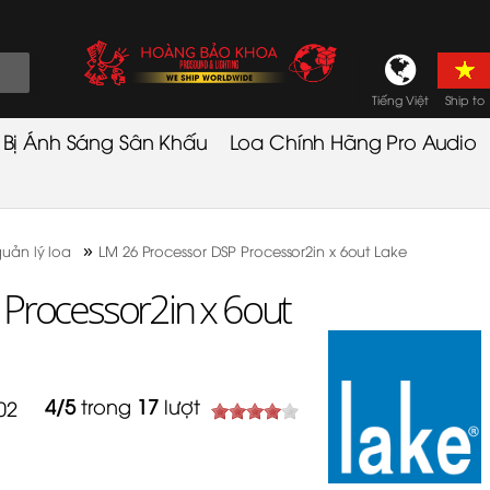
Tiếng Việt
Ship to
t Bị Ánh Sáng Sân Khấu
Loa Chính Hãng Pro Audio
»
quản lý loa
LM 26 Processor DSP Processor2in x 6out Lake
Processor2in x 6out
4
/
5
trong
17
lượt
602