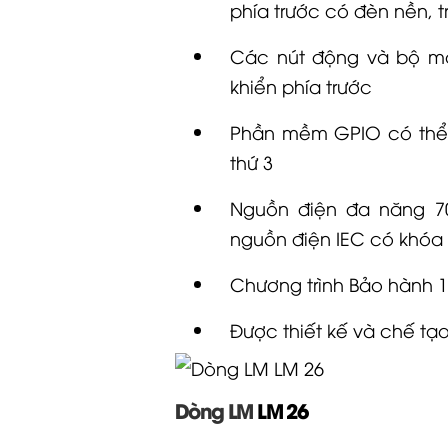
phía trước có đèn nền, t
Các nút động và bộ mã
khiển phía trước
Phần mềm GPIO có thể 
thứ 3
Nguồn điện đa năng 7
nguồn điện IEC có khóa
Chương trình
Bảo hành
1
Được thiết kế và chế tạo
Dòng LM
LM 26