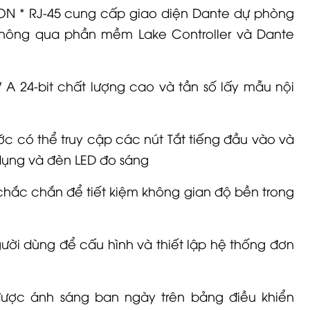
CON * RJ-45 cung cấp giao diện Dante dự phòng
thông qua phần mềm Lake Controller và Dante
 A 24-bit chất lượng cao và tần số lấy mẫu nội
ớc có thể truy cập các nút Tắt tiếng đầu vào và
ụng và đèn LED đo sáng
hắc chắn để tiết kiệm không gian độ bền trong
gười dùng để cấu hình và thiết lập hệ thống đơn
ược ánh sáng ban ngày trên bảng điều khiển