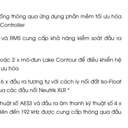
hống thông qua ứng dụng phần mềm tối ưu hóa
Controller
a và RMS cung cấp khả năng kiểm soát đầu ra
oặc 2 x mô-đun Lake Contour để điều khiển hệ
 ưu hóa
6 x đầu ra tương tự với cách ly nối đất Iso-Float
ua các đầu nối
Neutrik
XLR
*
huật số AES3 và đầu ra âm thanh kỹ thuật số 4 x
u lên đến 192 kHz được cung cấp thông qua đầu