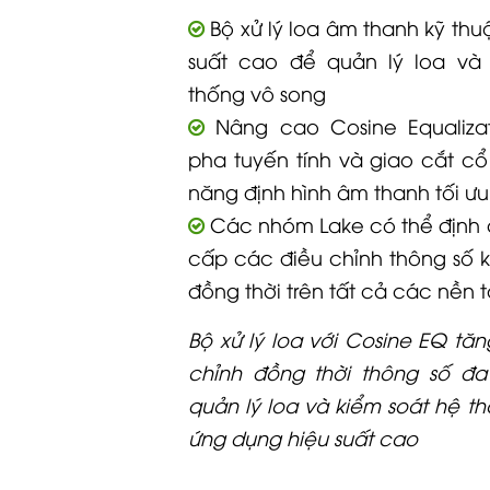
Bộ xử lý loa âm thanh kỹ thuậ
suất cao để quản lý loa và
thống vô song
Nâng cao Cosine Equalizat
pha tuyến tính và giao cắt c
năng định hình âm thanh tối ưu
Các nhóm Lake có thể định 
cấp các điều chỉnh thông số 
đồng thời trên tất cả các nền 
Bộ xử lý loa với Cosine EQ tă
chỉnh đồng thời thông số đ
quản lý loa và kiểm soát hệ t
ứng dụng hiệu suất cao