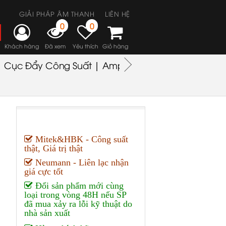
GIẢI PHÁP ÂM THANH
LIÊN HỆ
0
0
Khách hàng
Đã xem
Yêu thích
Giỏ hàng
Cục Đẩy Công Suất | Amplifiers
Headphones
M
Mitek&HBK - Công suất
thật, Giá trị thật
Neumann - Liên lạc nhận
giá cực tốt
Đổi sản phẩm mới cùng
loại trong vòng 48H nếu SP
đã mua xảy ra lỗi kỹ thuật do
nhà sản xuất