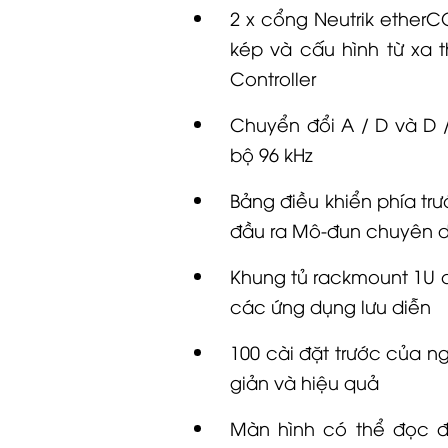
2 x cổng Neutrik ether
kép và cấu hình từ xa 
Controller
Chuyển đổi A / D và D /
bộ 96 kHz
Bảng điều khiển phía trư
đầu ra Mô-đun chuyên d
Khung tủ rackmount 1U c
các ứng dụng lưu diễn
100 cài đặt trước của n
giản và hiệu quả
Màn hình có thể đọc đ