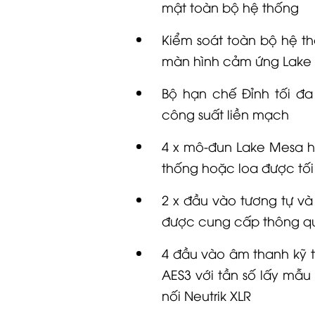
mật toàn bộ hệ thống
Kiểm soát toàn bộ hệ t
màn hình cảm ứng Lake 
Bộ hạn chế Đỉnh tối đ
công suất liền mạch
4 x mô-đun Lake Mesa h
thống hoặc
loa
được tối
2 x đầu vào tương tự và 
được cung cấp thông q
4 đầu vào âm thanh kỹ t
AES3 với tần số lấy mẫ
nối Neutrik XLR