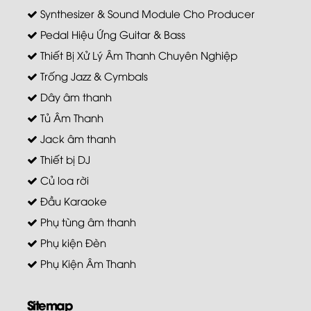
Synthesizer & Sound Module Cho Producer
Pedal Hiệu Ứng Guitar & Bass
Thiết Bị Xử Lý Âm Thanh Chuyên Nghiệp
Trống Jazz & Cymbals
Dây âm thanh
Tủ Âm Thanh
Jack âm thanh
Thiết bị DJ
Củ loa rời
Đầu Karaoke
Phụ tùng âm thanh
Phụ kiện Đèn
Phụ Kiện Âm Thanh
Sitemap