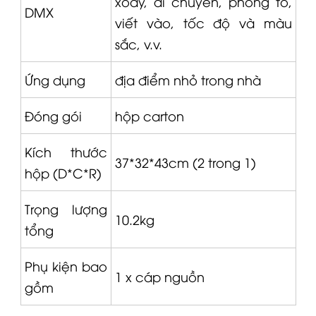
xoay, di chuyển, phóng to,
DMX
viết vào, tốc độ và màu
sắc, v.v.
Ứng dụng
địa điểm nhỏ trong nhà
Đóng gói
hộp carton
Kích thước
37*32*43cm (2 trong 1)
hộp (D*C*R)
Trọng lượng
10.2kg
tổng
Phụ kiện bao
1 x cáp nguồn
gồm