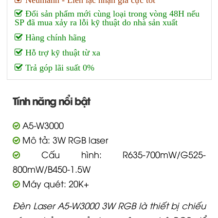
Neumann - Liên lạc nhận giá cực tốt
Đổi sản phẩm mới cùng loại trong vòng 48H nếu
SP đã mua xảy ra lỗi kỹ thuật do nhà sản xuất
Hàng chính hãng
Hỗ trợ kỹ thuật từ xa
Trả góp lãi suất 0%
Tính năng nổi bật
A5-W3000
Mô tả: 3W RGB laser
Cấu hình: R635-700mW/G525-
800mW/B450-1.5W
Máy quét: 20K+
Đèn Laser A5-W3000 3W RGB là thiết bị chiếu