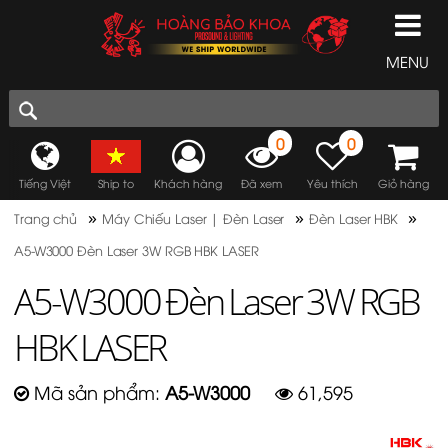
MENU
0
0
Tiếng Việt
Ship to
Khách hàng
Đã xem
Yêu thích
Giỏ hàng
»
»
»
Trang chủ
Máy Chiếu Laser | Đèn Laser
Đèn Laser HBK
A5-W3000 Đèn Laser 3W RGB HBK LASER
A5-W3000 Đèn Laser 3W RGB
HBK LASER
Mã sản phẩm:
A5-W3000
61,595