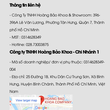
Thông tin liên hệ
- Công Ty TNHH Hoàng Bảo Khoa & Showroom: 396-
396A Lê Văn Lương, Phường Tân Hưng, Quận 7, Thành
phố Hồ Chí Minh
- MST : 0314628349
- Hotline: 028.73003875
Công ty TNHH Hoàng Bảo Khoa - Chi Nhánh 1
- Mã số doanh nghiệp/ đơn vị phụ thuộc: 0314628349-
004
- Địa chỉ: 25 Đường 1B, Khu Dân Cư Trung Sơn, Xã Bình
Hưng, Huyện Bình Chánh, Thành Phố Hồ Chí Minh, Việt
Nam