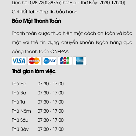
Liên hệ: 028.73003875 (Thứ Hai - Thứ Bảy: 7h30-17h00)
Chi tiết tại
thông tin bảo hành
Bảo Mật Thanh Toán
Thanh toán được thực hiện một cách an toàn và bảo
mật với thẻ tín dụng chuyển khoản Ngân hàng qua
cổng thanh toán ONEPAY.
Thời gian làm việc
Thứ Hai
07:30 - 17:00
Thứ Ba
07:30 - 17:00
Thứ Tư
07:30 - 17:00
Thứ Năm
07:30 - 17:00
Thứ Sáu
07:30 - 17:00
Thứ Bảy
07:30 - 17:00