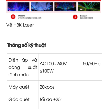
Về HBK Laser
Thông số kỹ thuật
Điện áp và
AC100~240V 50/60Hz;
công suất
≤100W
định mức
Máy quét
20kpps
Góc quét
tối đa ±25°