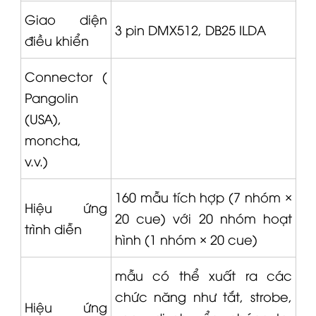
Giao diện
3 pin DMX512, DB25 ILDA
điều khiển
Connector (
Pangolin
(USA),
moncha,
v.v.)
160 mẫu tích hợp (7 nhóm ×
Hiệu ứng
20 cue) với 20 nhóm hoạt
trình diễn
hình (1 nhóm × 20 cue)
mẫu có thể xuất ra các
chức năng như tắt, strobe,
Hiệu ứng