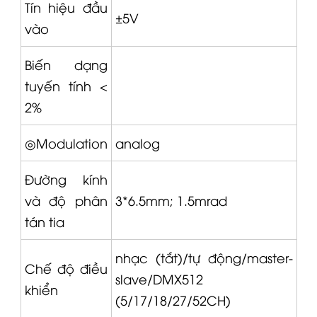
Tín hiệu đầu
±5V
vào
Biến dạng
tuyến tính <
2%
◎Modulation
analog
Đường kính
và độ phân
3*6.5mm; 1.5mrad
tán tia
nhạc (tắt)/tự động/master-
Chế độ điều
slave/DMX512
khiển
(5/17/18/27/52CH)