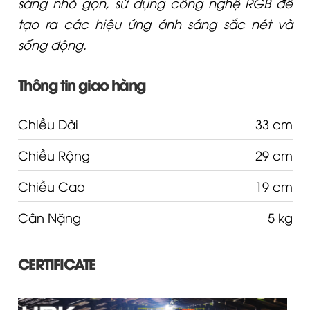
sáng nhỏ gọn, sử dụng công nghệ RGB để
tạo ra các hiệu ứng ánh sáng sắc nét và
sống động.
Thông tin giao hàng
Chiều Dài
33 cm
Chiều Rộng
29 cm
Chiều Cao
19 cm
Cân Nặng
5 kg
CERTIFICATE