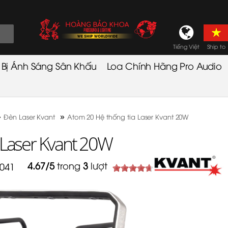
Tiếng Việt
Ship to
t Bị Ánh Sáng Sân Khấu
Loa Chính Hãng Pro Audio
»
»
Đèn Laser Kvant
Atom 20 Hệ thống tia Laser Kvant 20W
 Laser Kvant 20W
4.67
/
5
trong
3
lượt
,041