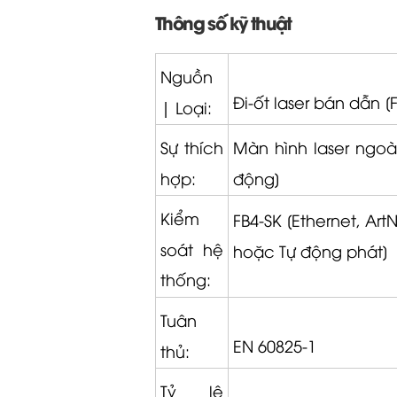
Thông số kỹ thuật
Nguồn
Đi-ốt laser bán dẫn 
|
Loại:
Sự thích
Màn hình laser ngoài
hợp:
động]
Kiểm
FB4-SK [Ethernet, Art
soát hệ
hoặc Tự động phát]
thống:
Tuân
EN 60825-1
thủ:
Tỷ lệ