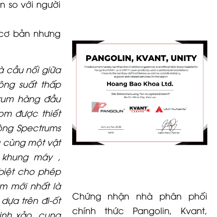
 so với người
cơ bản nhưng
à cầu nối giữa
ng suất thấp
rum hàng đầu
om được thiết
òng Spectrums
g cùng một vật
 khung máy ,
biệt cho phép
om mới nhất là
Chứng nhận nhà phân phối
dựa trên đi-ốt
chính thức Pangolin, Kvant,
inh xảo, cung