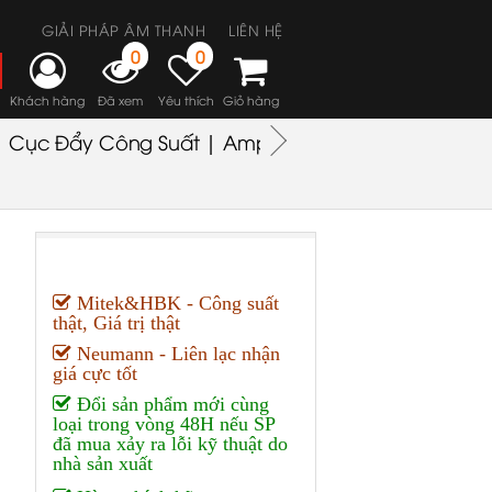
GIẢI PHÁP ÂM THANH
LIÊN HỆ
0
0
Khách hàng
Đã xem
Yêu thích
Giỏ hàng
Cục Đẩy Công Suất | Amplifiers
Headphones
M
Mitek&HBK - Công suất
thật, Giá trị thật
Neumann - Liên lạc nhận
giá cực tốt
Đổi sản phẩm mới cùng
loại trong vòng 48H nếu SP
đã mua xảy ra lỗi kỹ thuật do
nhà sản xuất