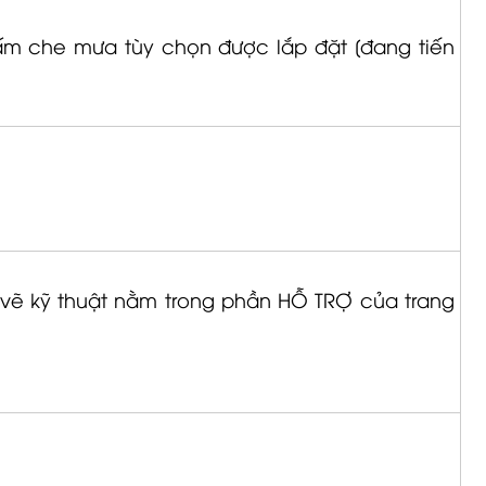
tấm che mưa tùy chọn được lắp đặt [đang tiến
n vẽ kỹ thuật nằm trong phần HỖ TRỢ của trang