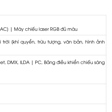
[FAC] |
Máy chiếu laser RGB đủ màu
 trời [khí quyển, trừu tượng, văn bản, hình ảnh
Net, DMX, ILDA |
PC, Bảng điều khiển chiếu sáng