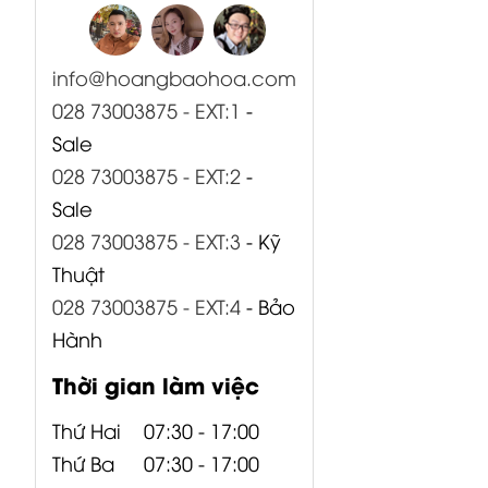
info@hoangbaohoa.com
028 73003875 - EXT:1
-
Sale
028 73003875 - EXT:2
-
Sale
028 73003875 - EXT:3
- Kỹ
Thuật
028 73003875 - EXT:4
- Bảo
Hành
Thời gian làm việc
Thứ Hai
07:30 - 17:00
Thứ Ba
07:30 - 17:00