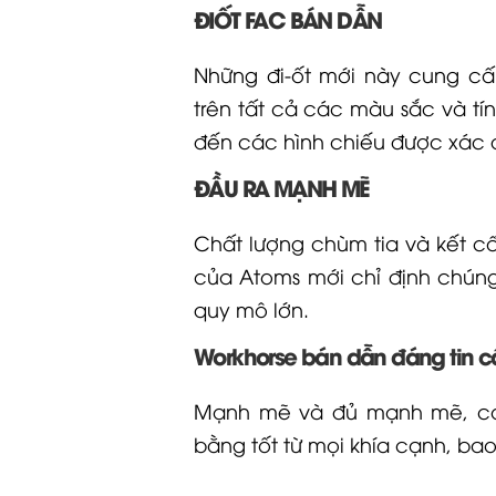
ĐIỐT FAC BÁN DẪN
Những đi-ốt mới này cung cấ
trên tất cả các màu sắc và t
đến các hình chiếu được xác đị
ĐẦU RA MẠNH MẼ
Chất lượng chùm tia và kết c
của Atoms mới chỉ định chúng
quy mô lớn.
Workhorse bán dẫn đáng tin c
Mạnh mẽ và đủ mạnh mẽ, cơ 
bằng tốt từ mọi khía cạnh, ba