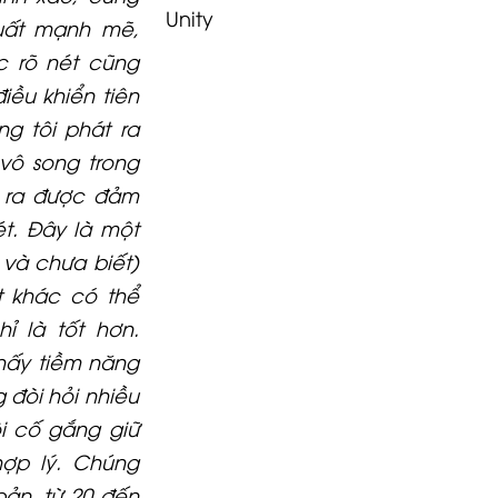
Unity
uất mạnh mẽ,
c rõ nét cũng
iều khiển tiên
g tôi phát ra
vô song trong
u ra được đảm
t. Đây là một
 và chưa biết)
t khác có thể
ỉ là tốt hơn.
hấy tiềm năng
 đòi hỏi nhiều
ôi cố gắng giữ
ợp lý. Chúng
ản, từ 20 đến