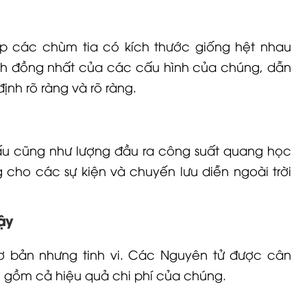
p các chùm tia có kích thước giống hệt nhau
ính đồng nhất của các cấu hình của chúng, dẫn
nh rõ ràng và rõ ràng.
ấu cũng như lượng đầu ra công suất quang học
 cho các sự kiện và chuyến lưu diễn ngoài trời
ậy
bản nhưng tinh vi. Các Nguyên tử được cân
o gồm cả hiệu quả chi phí của chúng.