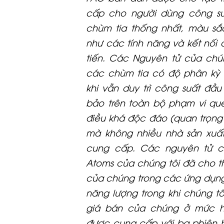
cấp cho người dùng công s
chùm tia thống nhất, màu sắ
như các tính năng và kết nối đ
tiến. Các Nguyên tử của chún
các chùm tia có độ phân kỳ 
khi vẫn duy trì công suất đầ
bảo trên toàn bộ phạm vi qué
điều khá độc đáo (quan trọng
mà không nhiều nhà sản xuấ
cung cấp. Các nguyên tử ch
Atoms của chúng tôi đã cho t
của chúng trong các ứng dụng
năng lượng trong khi chúng t
giá bán của chúng ở mức h
được cung cấp với ba phiên b