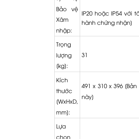
Bảo vệ
IP20 hoặc IP54 với 
Xâm
hành chứng nhận]
nhập:
Trọng
31
lượng
[kg]:
Kích
491 x 310 x 396 [Bả
thước
này]
[WxHxD,
mm]:
Lựa
chọn