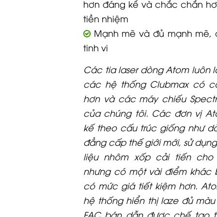
hơn đáng kể và chắc chắn hơn
tiền nhiệm
Mạnh mẽ và đủ mạnh mẽ, 
tinh vi
Các tia laser dòng Atom luôn l
các hệ thống Clubmax có cô
hơn và các máy chiếu Spect
của chúng tôi. Các đơn vị At
kế theo cấu trúc giống như d
đẳng cấp thế giới mới, sử dụn
liệu nhôm xốp cải tiến cho
nhưng có một vài điểm khác 
có mức giá tiết kiệm hơn. At
hệ thống hiển thị laze đủ màu 
FAC bán dẫn được chế tạo t