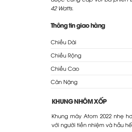
42 Watts.
Thông tin giao hàng
Chiều Dài
Chiều Rộng
Chiều Cao
Cân Nặng
KHUNG NHÔM XỐP
Khung máy Atom 2022 nhẹ hơ
với người tiền nhiệm và hầu h