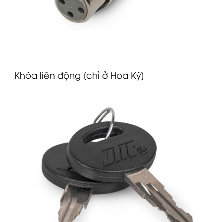
Khóa liên động [chỉ ở Hoa Kỳ]