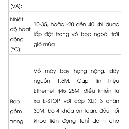
[VA]:
Nhiệt
10-35, hoặc -20 đến 40 khi được
độ hoạt
lắp đặt trong vỏ bọc ngoài trời
động
gió mùa
[°C]:
Vỏ máy bay hạng nặng, dây
nguồn 1,5M,
Cáp tín hiệu
Ethernet rj45 25M, điều khiển từ
xa E-STOP với cáp
XLR
3 chân
Bao
30M, bộ 4 khóa an toàn, đầu nối
gồm
khóa liên động [chỉ dành cho
trong