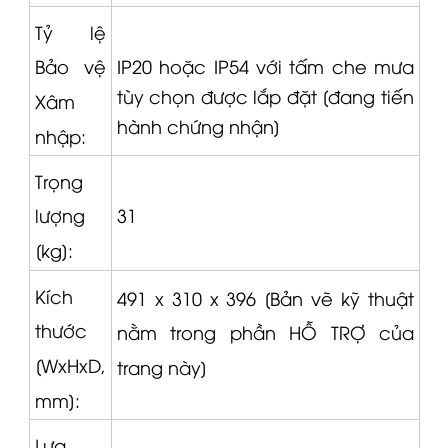
Tỷ lệ
IP20 hoặc IP54 với tấm che mưa
Bảo vệ
tùy chọn được lắp đặt [đang tiến
Xâm
hành chứng nhận]
nhập:
Trọng
31
lượng
[kg]:
Kích
491 x 310 x 396 [Bản vẽ kỹ thuật
thước
nằm trong phần HỖ TRỢ của
[WxHxD,
trang này]
mm]:
Lựa