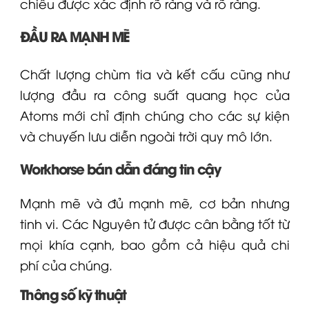
chiếu được xác định rõ ràng và rõ ràng.
ĐẦU RA MẠNH MẼ
Chất lượng chùm tia và kết cấu cũng như
lượng đầu ra công suất quang học của
Atoms mới chỉ định chúng cho các sự kiện
và chuyến lưu diễn ngoài trời quy mô lớn.
Workhorse bán dẫn đáng tin cậy
Mạnh mẽ và đủ mạnh mẽ, cơ bản nhưng
tinh vi. Các Nguyên tử được cân bằng tốt từ
mọi khía cạnh, bao gồm cả hiệu quả chi
phí của chúng.
Thông số kỹ thuật