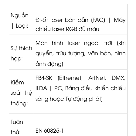
Nguồn
Đi-ốt laser bán dẫn [FAC] |
Máy
|
Loại:
chiếu laser RGB đủ màu
Màn hình laser ngoài trời [khí
Sự thích
quyển, trừu tượng, văn bản, hình
hợp:
ảnh động]
FB4-SK [Ethernet, ArtNet, DMX,
Kiểm
ILDA |
PC, Bảng điều khiển chiếu
soát hệ
sáng hoặc Tự động phát]
thống:
Tuân
EN 60825-1
thủ: