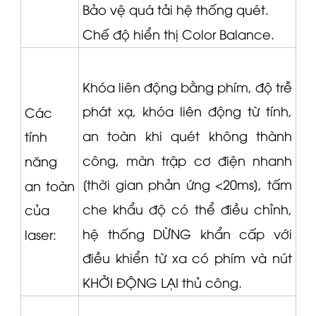
Bảo vệ quá tải hệ thống quét.
Chế độ hiển thị Color Balance.
Khóa liên động bằng phím, độ trễ
phát xạ, khóa liên động từ tính,
Các
an toàn khi quét không thành
tính
công, màn trập cơ điện nhanh
năng
[thời gian phản ứng <20ms], tấm
an toàn
che khẩu độ có thể điều chỉnh,
của
hệ thống DỪNG khẩn cấp với
laser:
điều khiển từ xa có phím và nút
KHỞI ĐỘNG LẠI thủ công.