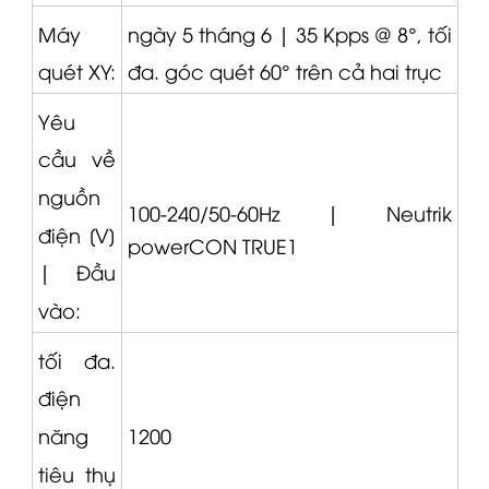
Máy
ngày 5 tháng 6 |
35 Kpps @ 8°, tối
quét XY:
đa.
góc quét 60° trên cả hai trục
Yêu
cầu về
nguồn
100-240/50-60Hz |
Neutrik
điện [V]
powerCON TRUE1
|
Đầu
vào:
tối đa.
điện
1200
năng
tiêu thụ