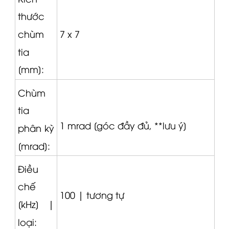
thước
7 x 7
chùm
tia
[mm]:
Chùm
tia
1 mrad [góc đầy đủ, **lưu ý]
phân kỳ
[mrad]:
Điều
chế
100 |
tương tự
[kHz] |
loại: