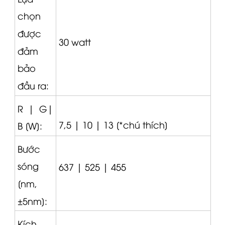
chọn
được
30 watt
đảm
bảo
đầu ra:
R |
G|
7,5 |
10 |
13 [*chú thích]
B [W]:
Bước
sóng
637 |
525 |
455
[nm,
±5nm]:
Kích