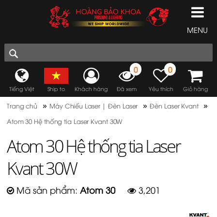
MENU
0
0
Tiếng Việt
Ship to
Khách hàng
Đã xem
Yêu thích
Giỏ hàng
»
»
»
Trang chủ
Máy Chiếu Laser | Đèn Laser
Đèn Laser Kvant
Atom 30 Hệ thống tia Laser Kvant 30W
Atom 30 Hệ thống tia Laser
Kvant 30W
Mã sản phẩm:
Atom 30
3,201