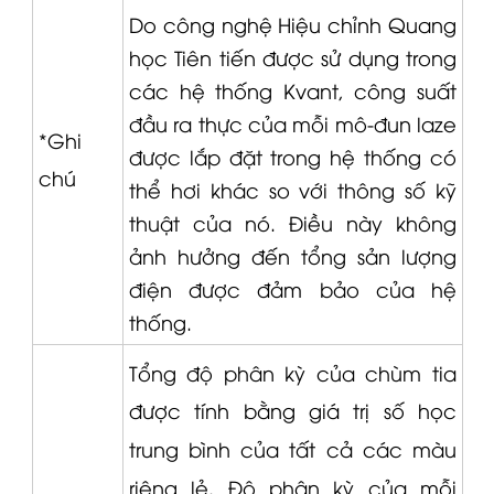
Do công nghệ Hiệu chỉnh Quang
học Tiên tiến được sử dụng trong
các hệ thống
Kvant
, công suất
đầu ra thực của mỗi mô-đun laze
*Ghi
được lắp đặt trong hệ thống có
chú
thể hơi khác so với thông số kỹ
thuật của nó.
Điều này không
ảnh hưởng đến tổng sản lượng
điện được đảm bảo của hệ
thống.
Tổng độ phân kỳ của chùm tia
được tính bằng giá trị số học
trung bình của tất cả các màu
riêng lẻ.
Độ phân kỳ của mỗi