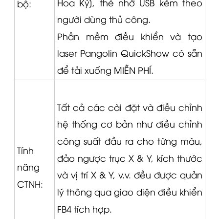
Hoa Kỳ], thẻ nhớ USB kèm theo
bộ:
người dùng thủ công.
Phần mềm điều khiển và tạo
laser
Pangolin
QuickShow có sẵn
để tải xuống MIỄN PHÍ.
Tất cả các cài đặt và điều chỉnh
hệ thống cơ bản như điều chỉnh
công suất đầu ra cho từng màu,
Tính
đảo ngược trục X & Y, kích thước
năng
và vị trí X & Y, v.v. đều được quản
CTNH:
lý thông qua giao diện điều khiển
FB4 tích hợp.