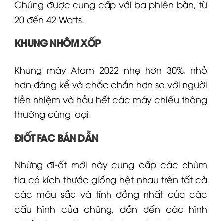
Chúng được cung cấp với ba phiên bản, từ
20 đến 42 Watts.
KHUNG NHÔM XỐP
Khung máy Atom 2022 nhẹ hơn 30%, nhỏ
hơn đáng kể và chắc chắn hơn so với người
tiền nhiệm và hầu hết các máy chiếu thông
thường cùng loại.
ĐIỐT FAC BÁN DẪN
Những đi-ốt mới này cung cấp các chùm
tia có kích thước giống hệt nhau trên tất cả
các màu sắc và tính đồng nhất của các
cấu hình của chúng, dẫn đến các hình