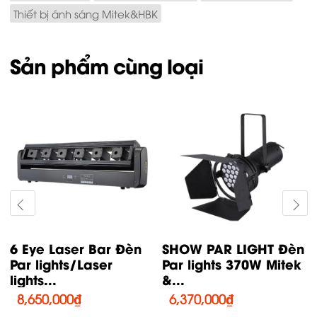
Thiết bị ánh sáng Mitek&HBK
Sản phẩm cùng loại
6 Eye Laser Bar Đèn
SHOW PAR LIGHT Đèn
Par lights/Laser
Par lights 370W Mitek
lights...
&...
8,650,000
₫
6,370,000
₫