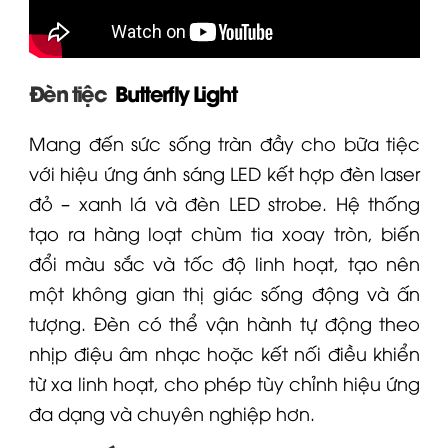
Đèn tiệc
Butterfly Light
Mang đến sức sống tràn đầy cho bữa tiệc
với hiệu ứng ánh sáng LED kết hợp đèn laser
đỏ – xanh lá và đèn LED strobe. Hệ thống
tạo ra hàng loạt chùm tia xoay tròn, biến
đổi màu sắc và tốc độ linh hoạt, tạo nên
một không gian thị giác sống động và ấn
tượng. Đèn có thể vận hành tự động theo
nhịp điệu âm nhạc hoặc kết nối điều khiển
từ xa linh hoạt, cho phép tùy chỉnh hiệu ứng
đa dạng và chuyên nghiệp hơn.