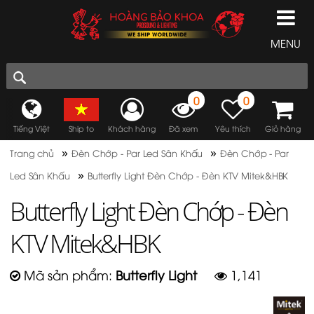
MENU
0
0
Tiếng Việt
Ship to
Khách hàng
Đã xem
Yêu thích
Giỏ hàng
»
»
Trang chủ
Đèn Chớp - Par Led Sân Khấu
Đèn Chớp - Par
»
Led Sân Khấu
Butterfly Light Đèn Chớp - Đèn KTV Mitek&HBK
Butterfly Light Đèn Chớp - Đèn
KTV Mitek&HBK
Mã sản phẩm:
Butterfly Light
1,141