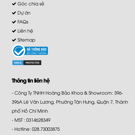
Góc chia sẻ
Dự án
FAQs
Liên hệ
Sitemap
Thông tin liên hệ
- Công Ty TNHH Hoàng Bảo Khoa & Showroom: 396-
396A Lê Văn Lương, Phường Tân Hưng, Quận 7, Thành
phố Hồ Chí Minh
- MST : 0314628349
- Hotline: 028.73003875