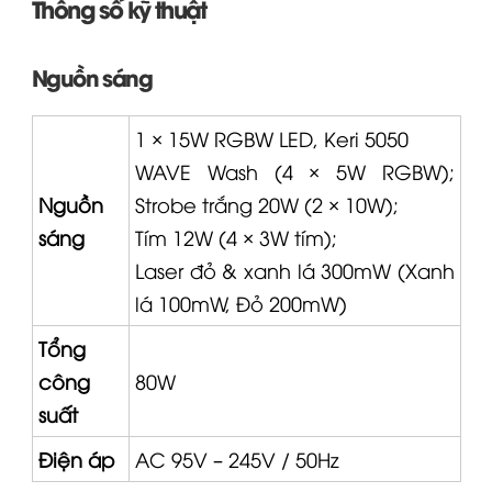
Thông số kỹ thuật
Nguồn sáng
1 × 15W RGBW LED, Keri 5050
WAVE
Wash (4 × 5W RGBW);
Nguồn
Strobe trắng 20W (2 × 10W);
sáng
Tím 12W (4 × 3W tím);
Laser đỏ & xanh lá 300mW (Xanh
lá 100mW, Đỏ 200mW)
Tổng
công
80W
suất
Điện áp
AC 95V – 245V / 50Hz