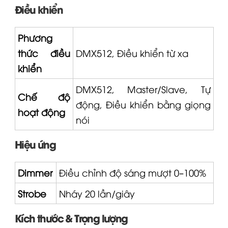
Điều khiển
Phương
thức điều
DMX512, Điều khiển từ xa
khiển
DMX512, Master/Slave, Tự
Chế độ
động, Điều khiển bằng giọng
hoạt động
nói
Hiệu ứng
Dimmer
Điều chỉnh độ sáng mượt 0–100%
Strobe
Nháy 20 lần/giây
Kích thước & Trọng lượng