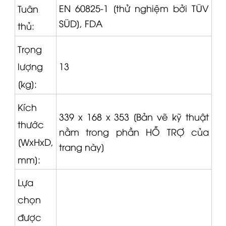
EN 60825-1 [thử nghiệm bởi TÜV
Tuân
SÜD], FDA
thủ:
Trọng
13
lượng
[kg]:
Kích
339 x 168 x 353 [Bản vẽ kỹ thuật
thước
nằm trong phần HỖ TRỢ của
[WxHxD,
trang này]
mm]:
Lựa
chọn
được