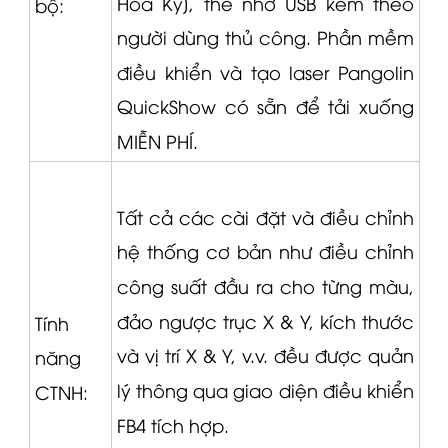
Hoa Kỳ], thẻ nhớ USB kèm theo
bộ:
người dùng thủ công.
Phần mềm
điều khiển và tạo laser
Pangolin
QuickShow có sẵn để tải xuống
MIỄN PHÍ.
Tất cả các cài đặt và điều chỉnh
hệ thống cơ bản như điều chỉnh
công suất đầu ra cho từng màu,
đảo ngược trục X & Y, kích thước
Tính
và vị trí X & Y, v.v. đều được quản
năng
lý thông qua giao diện điều khiển
CTNH:
FB4 tích hợp.