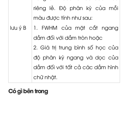
riêng lẻ.
Độ phân kỳ của mỗi
màu được tính như sau:
lưu ý B
1. FWHM của mặt cắt ngang
dầm đối với dầm tròn hoặc
2. Giá trị trung bình số học của
độ phân kỳ ngang và dọc của
dầm đối với tất cả các dầm hình
chữ nhật.
Có gì bên trong