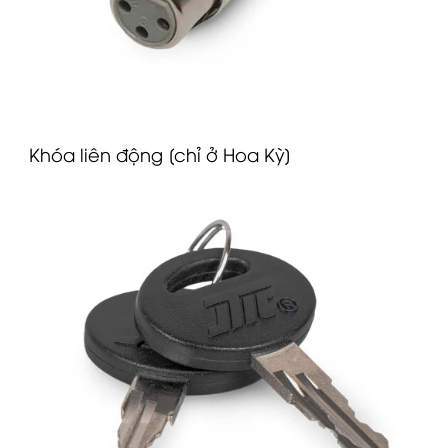
Khóa liên động [chỉ ở Hoa Kỳ]