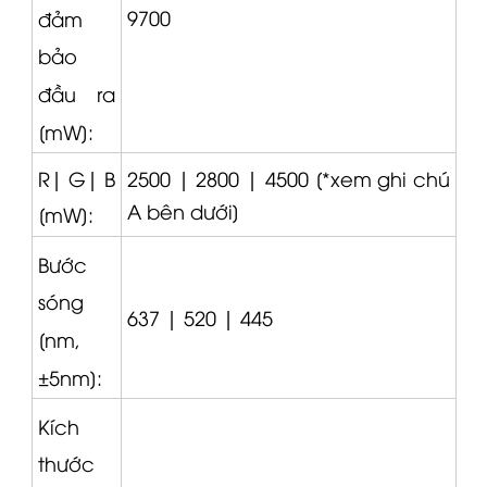
9700
đảm
bảo
đầu ra
[mW]:
2500 |
2800 |
4500 [*xem ghi chú
R|
G|
B
A bên dưới]
[mW]:
Bước
sóng
637 |
520 |
445
[nm,
±5nm]:
Kích
thước