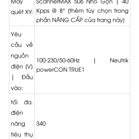
Máy
ScannerMAX 506 Nhỏ Gọn |
40
Kpps @ 8° [thêm tùy chọn trong
quét XY:
phần NÂNG CẤP của trang này]
Yêu
cầu về
nguồn
100-230/50-60Hz |
Neutrik
điện [V]
powerCON TRUE1
|
Đầu
vào:
tối đa.
điện
340
năng
tiêu thụ