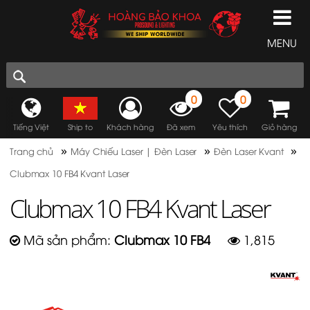
MENU
0
0
Tiếng Việt
Ship to
Khách hàng
Đã xem
Yêu thích
Giỏ hàng
»
»
»
Trang chủ
Máy Chiếu Laser | Đèn Laser
Đèn Laser Kvant
Clubmax 10 FB4 Kvant Laser
Clubmax 10 FB4 Kvant Laser
Mã sản phẩm:
Clubmax 10 FB4
1,815