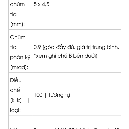
5 x 4,5
chùm
tia
[mm]:
Chùm
0,9 [góc đầy đủ, giá trị trung bình,
tia
*xem ghi chú B bên dưới]
phân kỳ
[mrad]:
Điều
chế
100 |
tương tự
[kHz] |
loại: