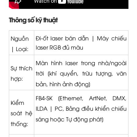
Thông số kỹ thuật
Đi-ốt laser bán dẫn |
Máy chiếu
Nguồn
laser RGB đủ màu
|
Loại:
Màn hình laser trong nhà/ngoài
Sự thích
trời [khí quyển, trừu tượng, văn
hợp:
bản, hình ảnh động]
FB4-SK [Ethernet, ArtNet, DMX,
Kiểm
ILDA |
PC, Bảng điều khiển chiếu
soát hệ
sáng hoặc Tự động phát]
thống: