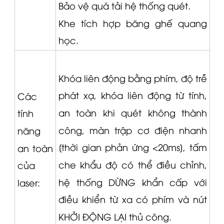
Bảo vệ quá tải hệ thống quét.
Khe tích hợp băng ghế quang
học.
Khóa liên động bằng phím, độ trễ
phát xạ, khóa liên động từ tính,
Các
an toàn khi quét không thành
tính
công, màn trập cơ điện nhanh
năng
[thời gian phản ứng <20ms], tấm
an toàn
che khẩu độ có thể điều chỉnh,
của
hệ thống DỪNG khẩn cấp với
laser:
điều khiển từ xa có phím và nút
KHỞI ĐỘNG LẠI thủ công.