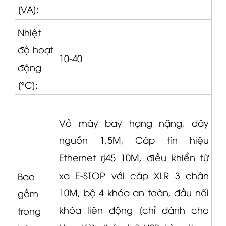
[VA]:
Nhiệt
độ hoạt
10-40
động
[°C]:
Vỏ máy bay hạng nặng, dây
nguồn 1,5M,
Cáp tín hiệu
Ethernet rj45 10M, điều khiển từ
xa E-STOP với cáp
XLR
3 chân
Bao
10M, bộ 4 khóa an toàn, đầu nối
gồm
khóa liên động [chỉ dành cho
trong