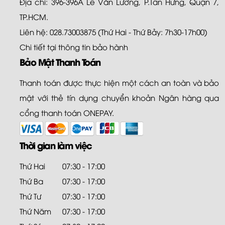
Địa chỉ: 396-396A Lê Văn Lương, P.Tân Hưng, Quận 7,
TP.HCM.
Liên hệ: 028.73003875 (Thứ Hai - Thứ Bảy: 7h30-17h00)
Chi tiết tại
thông tin bảo hành
Bảo Mật Thanh Toán
Thanh toán được thực hiện một cách an toàn và bảo
mật với thẻ tín dụng chuyển khoản Ngân hàng qua
cổng thanh toán ONEPAY.
Thời gian làm việc
Thứ Hai
07:30 - 17:00
Thứ Ba
07:30 - 17:00
Thứ Tư
07:30 - 17:00
Thứ Năm
07:30 - 17:00