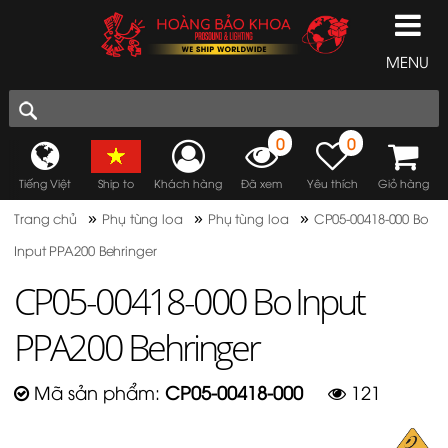
MENU
0
0
Tiếng Việt
Ship to
Khách hàng
Đã xem
Yêu thích
Giỏ hàng
»
»
»
Trang chủ
Phụ tùng loa
Phụ tùng loa
CP05-00418-000 Bo
Input PPA200 Behringer
CP05-00418-000 Bo Input
PPA200 Behringer
Mã sản phẩm:
CP05-00418-000
121