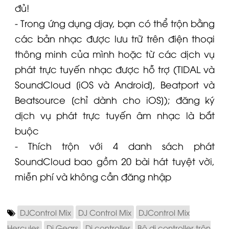
đủ!
- Trong ứng dụng djay, bạn có thể trộn bằng
các bản nhạc được lưu trữ trên điện thoại
thông minh của mình hoặc từ các dịch vụ
phát trực tuyến nhạc được hỗ trợ (TIDAL và
SoundCloud [iOS và Android], Beatport và
Beatsource [chỉ dành cho iOS]); đăng ký
dịch vụ phát trực tuyến âm nhạc là bắt
buộc
- Thích trộn với 4 danh sách phát
SoundCloud bao gồm 20 bài hát tuyệt vời,
miễn phí và không cần đăng nhập
DJControl Mix
DJ Control Mix
DJControl Mix
Hercules
Dj Gears
Dj controller
Bộ dj controller trộn