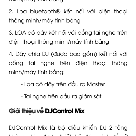
2.
Loa bluetooth
® kết nối với điện thoại
thông minh/máy tính bảng
3.
LOA
có dây kết nối với cổng
tai nghe
trên
điện thoại thông minh/máy tính bảng
4. Dây chia DJ (được bao gồm) kết nối với
cổng
tai nghe
trên điện thoại thông
minh/máy tính bảng:
- Loa có dây trên đầu ra Master
- Tai nghe trên đầu ra giám sát
Giới thiệu về
DJControl Mix
DJControl Mix
là bộ điều khiển DJ 2 tầng