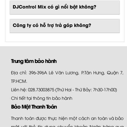
DJControl Mix
có gì nổi bật không?
Công ty có hỗ trợ trả góp không?
Trung tâm bảo hành
Địa chỉ: 396-396A Lê Văn Lương, P.Tân Hưng, Quận 7,
TP.HCM.
Liên hệ: 028.73003875 (Thứ Hai - Thứ Bảy: 7h30-17h00)
Chi tiết tại
thông tin bảo hành
Bảo Mật Thanh Toán
Thanh toán được thực hiện một cách an toàn và bảo
mật với thẻ tín dụng chuyển khoản Ngân hàng qua