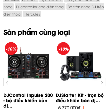
nhạc
Dj controller cho điện thoại
Bộ trộn nhạc DJ trên
điện thoại
Hercules
Sản phẩm cùng loại
-10%
-10%
DJControl Inpulse 200
DJStarter Kit - trọn bộ
- bộ điều khiển bàn
điều khiển bàn dj...
dj...
5,770,000₫
|