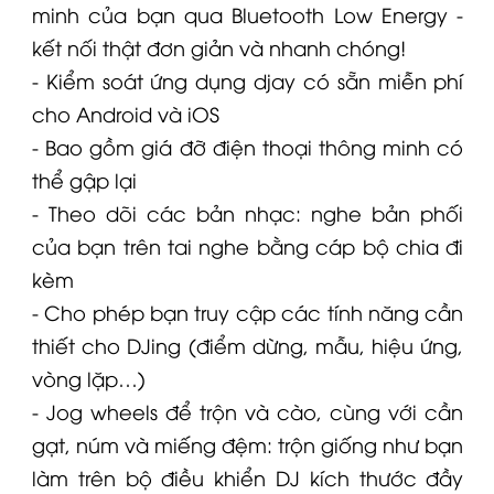
minh của bạn qua Bluetooth Low Energy -
kết nối thật đơn giản và nhanh chóng!
- Kiểm soát ứng dụng djay có sẵn miễn phí
cho Android và iOS
- Bao gồm giá đỡ điện thoại thông minh có
thể gập lại
- Theo dõi các bản nhạc: nghe bản phối
của bạn trên tai nghe bằng cáp bộ chia đi
kèm
- Cho phép bạn truy cập các tính năng cần
thiết cho DJing (điểm dừng, mẫu, hiệu ứng,
vòng lặp…)
- Jog wheels để trộn và cào, cùng với cần
gạt, núm và miếng đệm: trộn giống như bạn
làm trên bộ điều khiển DJ kích thước đầy