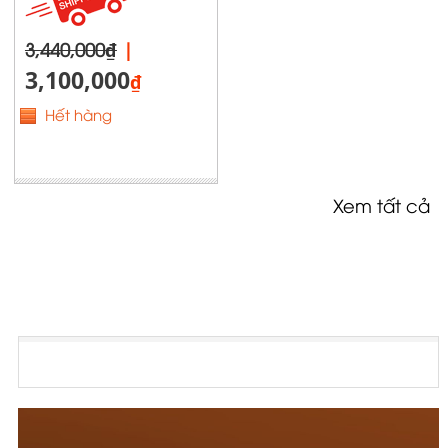
3,440,000₫
|
3,100,000
₫
Hết hàng
Xem tất cả