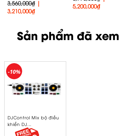
3,560,000₫
|
5,200,000
₫
3,210,000
₫
Sản phẩm đã xem
-10%
DJControl Mix bộ điều
khiển DJ...