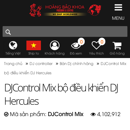
MENU
0
0
Tiếng Việt
Ship to
Khách hàng
Đã xem
Yêu thích
Giỏ hàng
»
»
»
Trang chủ
DJ controller
Bàn Dj chính hãng
DJControl Mix
bộ điều khiển DJ Hercules
DJControl Mix bộ điều khiển DJ
Hercules
Mã sản phẩm:
DJControl Mix
4,102,912