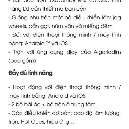
năng DJ cần thiết mà bạn cần
- Giống như trên một bộ điều khiển lớn: jog
wheels, cần gạt, núm vặn và miếng đệm
- Đối với điện thoại thông minh / máy tính
bảng: Android ™ và iOS
- Trộn với ứng dụng djay của Algoriddim
(bao gồm)
Đầy đủ tính năng
- Hoạt động với điện thoại thông minh /
máy tính bảng: Android và iOS
- 2 bộ bài ảo + bộ trộn ở trung tâm
- Các điều khiển cơ bản: cao độ, âm lượng,
trộn, Hot Cues, hiệu ứng…