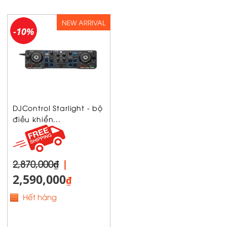
NEW ARRIVAL
-10%
DJControl Starlight - bộ
điều khiển...
2,870,000₫
|
2,590,000
₫
Hết hàng