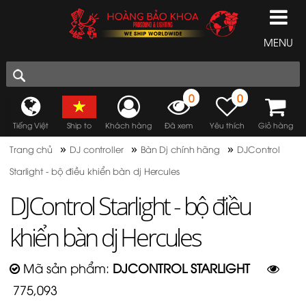
MENU
0
0
Tiếng Việt
Ship to
Khách hàng
Đã xem
Yêu thích
Giỏ hàng
»
»
»
Trang chủ
DJ controller
Bàn Dj chính hãng
DJControl
Starlight - bộ điều khiển bàn dj Hercules
DJControl Starlight - bộ điều
khiển bàn dj Hercules
Mã sản phẩm:
DJCONTROL STARLIGHT
775,093