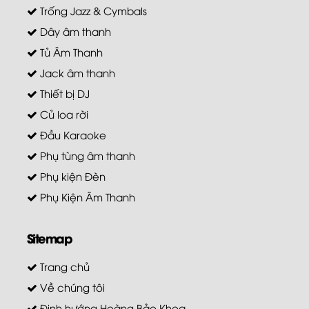
Trống Jazz & Cymbals
Dây âm thanh
Tủ Âm Thanh
Jack âm thanh
Thiết bị DJ
Củ loa rời
Đầu Karaoke
Phụ tùng âm thanh
Phụ kiện Đèn
Phụ Kiện Âm Thanh
Sitemap
Trang chủ
Về chúng tôi
Định hướng Hoàng Bảo Khoa