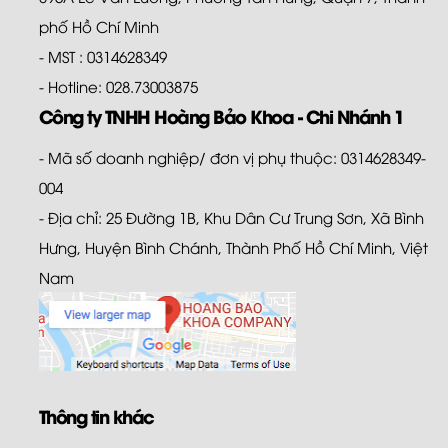
phố Hồ Chí Minh
- MST : 0314628349
- Hotline: 028.73003875
Công ty TNHH Hoàng Bảo Khoa - Chi Nhánh 1
- Mã số doanh nghiệp/ đơn vị phụ thuộc: 0314628349-
004
- Địa chỉ: 25 Đường 1B, Khu Dân Cư Trung Sơn, Xã Bình
Hưng, Huyện Bình Chánh, Thành Phố Hồ Chí Minh, Việt
Nam
Thông tin khác