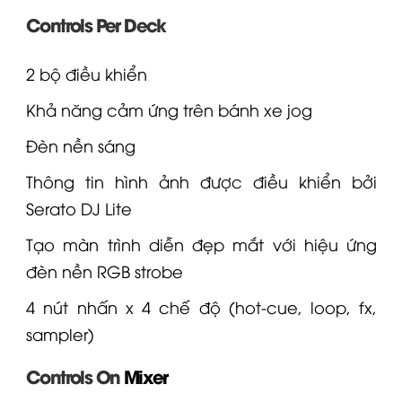
Controls Per Deck
2 bộ điều khiển
Khả năng cảm ứng trên bánh xe jog
Đèn nền sáng
Thông tin hình ảnh được điều khiển bởi
Serato DJ Lite
Tạo màn trình diễn đẹp mắt với hiệu ứng
đèn nền RGB strobe
4 nút nhấn x 4 chế độ (hot-cue, loop, fx,
sampler)
Controls On
Mixer