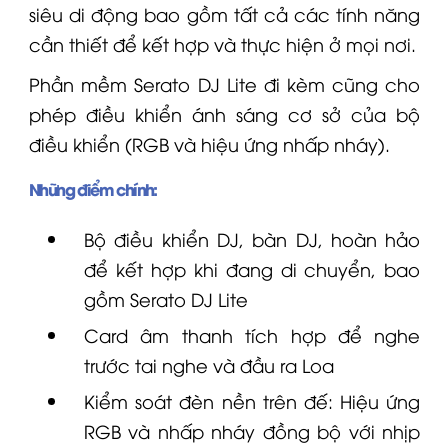
siêu di động bao gồm tất cả các tính năng
cần thiết để kết hợp và thực hiện ở mọi nơi.
Phần mềm Serato DJ Lite đi kèm cũng cho
phép điều khiển ánh sáng cơ sở của bộ
điều khiển (RGB và hiệu ứng nhấp nháy).
Những điểm chính:
Bộ điều khiển DJ,
bàn DJ
, hoàn hảo
để kết hợp khi đang di chuyển, bao
gồm Serato DJ Lite
Card âm thanh tích hợp để nghe
trước
tai nghe
và đầu ra
Loa
Kiểm soát đèn nền trên đế: Hiệu ứng
RGB và nhấp nháy đồng bộ với nhịp