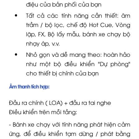
điệu của bản phối của bạn
Tất cả các tính năng cần thiết: âm
trầm / bộ lọc, chế độ Hot Cue, Vòng
lặp, FX, Bộ lấy mẫu, bánh xe chạy bộ
nhạy áp, v.v.
Nhỏ gọn và dễ mang theo: hoàn hảo
như một bộ điều khiển "Dự phòng"
cho thiết bị chính của bạn
Âm thanh tích hợp:
Đầu ra chính (
LOA
) + đầu ra tai nghe
Điều khiển trên mỗi tầng:
- Bánh xe chạy với tính năng phát hiện cảm
ứng, để điều khiển tạm dừng / phát bằng