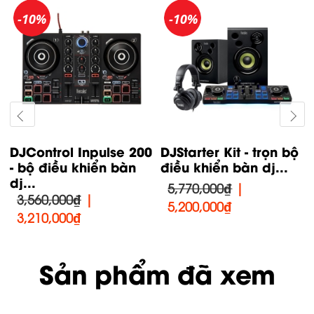
-10%
-10%
DJControl Inpulse 200
DJStarter Kit - trọn bộ
- bộ điều khiển bàn
điều khiển bàn dj...
dj...
5,770,000₫
|
3,560,000₫
|
5,200,000
₫
3,210,000
₫
Sản phẩm đã xem