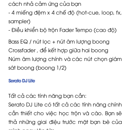
cách nhả cảm ứng của bạn
- 4 miếng đệm x 4 chế độ (hot-cue, loop, fx,
sampler)
- Điều khiển bộ trộn
Fader
Tempo (cao độ)
Bass EQ / nút lọc + nút âm lượng boong
Crossfader , để kết hợp giữa hai boong
Núm âm lượng chính và các nút chọn giám
sát boong (boong 1/2)
Serato DJ Lite
Tất cả các tính năng bạn cần:
Serato DJ Lite có tất cả các tính năng chính
cần thiết cho việc học trộn và cào. Bạn sẽ
thả những giai điệu trước mặt bạn bè của