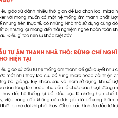
iều giáo xứ dành nhiều thời gian để lựa chọn loa, micro 
xer với mong muốn có một hệ thống âm thanh chất lượ
ế nhưng trên thực tế, có những Nhà thờ sử dụng cùng d
iết bị nhưng lại mang đến trải nghiệm nghe hoàn toàn k
au. Điều gì tạo nên sự khác biệt đó?
ẦU TƯ ÂM THANH NHÀ THỜ: ĐỪNG CHỈ NGHĨ
HO HIỆN TẠI
iều giáo xứ đầu tư hệ thống âm thanh để giải quyết nhu 
ước mắt như thay loa cũ, bổ sung micro hoặc cải thiện c
ợng bài giảng. Tuy nhiên, sau vài năm sử dụng, khi số lư
áo dân tăng lên hoặc nhu cầu tổ chức các hoạt động 
 thay đổi, hệ thống lại bắt đầu bộc lộ những hạn chế. 
y, việc nâng cấp không còn đơn giản là bổ sung thêm 
i thiết bị mà đôi khi phải thay đổi cả cấu hình đã đầu tư tr
.