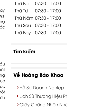
Thứ Ba
07:30 - 17:00
hay
Thứ Tư
07:30 - 17:00
ng.
Thứ Năm
07:30 - 17:00
òng
Thứ Sáu
07:30 - 17:00
hác
Thứ Bảy
07:30 - 17:00
Tìm kiếm
cầu
hất
Về Hoàng Bảo Khoa
ợng
mục
Lúc
Hồ Sơ Doanh Nghiệp
một
Lịch Sử Thương Hiệu Phân Phối
ước
Giấy Chứng Nhận Nhà Phân Phối