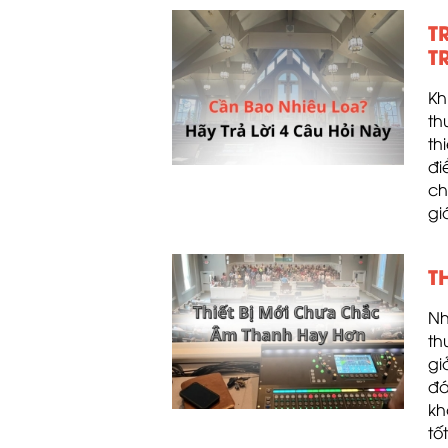
T
T
Kh
th
th
đi
ch
gi
T
Nh
th
gi
đá
kh
tố