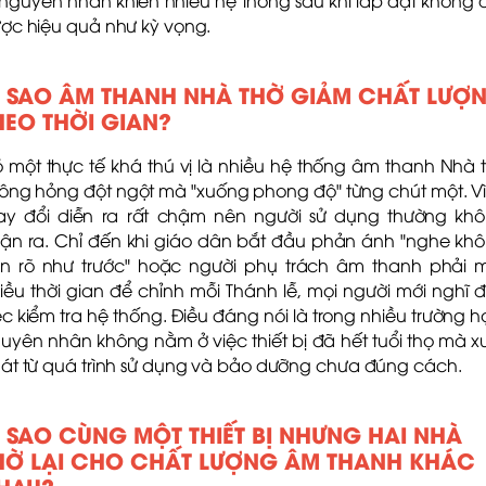
 nguyên nhân khiến nhiều hệ thống sau khi lắp đặt không 
ợc hiệu quả như kỳ vọng.
Ì SAO ÂM THANH NHÀ THỜ GIẢM CHẤT LƯỢ
HEO THỜI GIAN?
 một thực tế khá thú vị là nhiều hệ thống âm thanh Nhà 
ông hỏng đột ngột mà "xuống phong độ" từng chút một. Vì
ay đổi diễn ra rất chậm nên người sử dụng thường kh
ận ra. Chỉ đến khi giáo dân bắt đầu phản ánh "nghe kh
n rõ như trước" hoặc người phụ trách âm thanh phải 
iều thời gian để chỉnh mỗi Thánh lễ, mọi người mới nghĩ 
ệc kiểm tra hệ thống. Điều đáng nói là trong nhiều trường h
uyên nhân không nằm ở việc thiết bị đã hết tuổi thọ mà x
át từ quá trình sử dụng và bảo dưỡng chưa đúng cách.
Ì SAO CÙNG MỘT THIẾT BỊ NHƯNG HAI NHÀ
HỜ LẠI CHO CHẤT LƯỢNG ÂM THANH KHÁC
HAU?