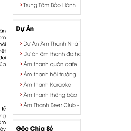
Trung Tâm Bảo Hành
Dự Án
dân
hêm
Dự Án Âm Thanh Nhà Thờ | Nhà Nguyện
nói
mệt
Dự án âm thanh đã hoàn thành
đôi
Âm thanh quán cafe
của
Âm thanh hội trường
Âm thanh Karaoke
Âm thanh thông báo
Âm Thanh Beer Club - Bar - Tiệc Cưới
 lễ
ăng
 âm
Góc Chia Sẻ
này