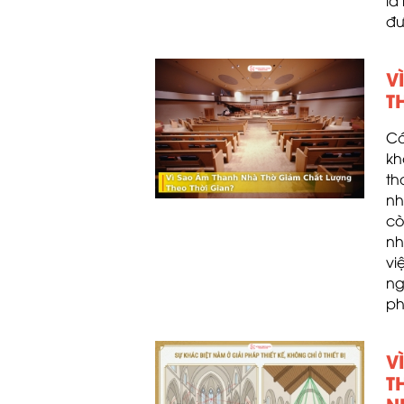
là
đư
V
T
Có
kh
th
nh
cò
nh
vi
ng
ph
V
T
N