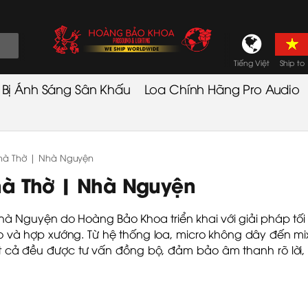
Tiếng Việt
Ship to
t Bị Ánh Sáng Sân Khấu
Loa Chính Hãng Pro Audio
hà Thờ | Nhà Nguyện
à Thờ | Nhà Nguyện
 Nguyện do Hoàng Bảo Khoa triển khai với giải pháp tối
o và hợp xướng. Từ hệ thống loa, micro không dây đến mi
tất cả đều được tư vấn đồng bộ, đảm bảo âm thanh rõ lời,