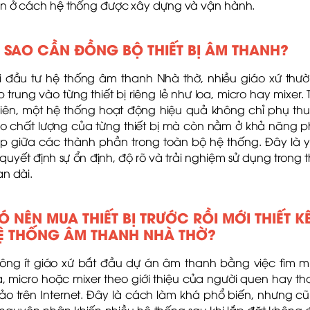
n ở cách hệ thống được xây dựng và vận hành.
Ì SAO CẦN ĐỒNG BỘ THIẾT BỊ ÂM THANH?
i đầu tư hệ thống âm thanh Nhà thờ, nhiều giáo xứ thư
p trung vào từng thiết bị riêng lẻ như loa, micro hay mixer. 
iên, một hệ thống hoạt động hiệu quả không chỉ phụ th
o chất lượng của từng thiết bị mà còn nằm ở khả năng p
p giữa các thành phần trong toàn bộ hệ thống. Đây là 
 quyết định sự ổn định, độ rõ và trải nghiệm sử dụng trong t
an dài.
Ó NÊN MUA THIẾT BỊ TRƯỚC RỒI MỚI THIẾT K
Ệ THỐNG ÂM THANH NHÀ THỜ?
ông ít giáo xứ bắt đầu dự án âm thanh bằng việc tìm 
a, micro hoặc mixer theo giới thiệu của người quen hay t
ảo trên Internet. Đây là cách làm khá phổ biến, nhưng c