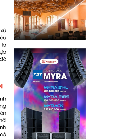
 xứ
iệu
 là
lựa
 đó
N
anh
ớng
còn
mới
anh
 mà