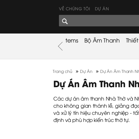
VỀ CHÚNG TÔI
DỰ ÁN
GÓC CHIA SẺ
nh
Khuyến Mãi
Used Items
Bộ Âm Thanh
Thiế
nh
»
»
Trang chủ
Dự Án
Dự Án Âm Thanh N
Dự Án Âm Thanh Nh
Các dự án âm thanh Nhà Thờ và Nhà
cho không gian thánh lễ, giảng đạ
và xử lý tín hiệu chuyên nghiệp - 
định và phù hợp kiến trúc thờ tự.