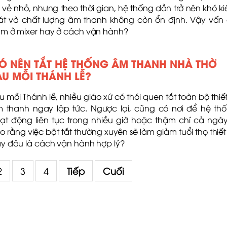
 vẻ nhỏ, nhưng theo thời gian, hệ thống dần trở nên khó k
át và chất lượng âm thanh không còn ổn định. Vậy vấn
m ở mixer hay ở cách vận hành?
Ó NÊN TẮT HỆ THỐNG ÂM THANH NHÀ THỜ
AU MỖI THÁNH LỄ?
u mỗi Thánh lễ, nhiều giáo xứ có thói quen tắt toàn bộ thiết
 thanh ngay lập tức. Ngược lại, cũng có nơi để hệ th
ạt động liên tục trong nhiều giờ hoặc thậm chí cả ngày
o rằng việc bật tắt thường xuyên sẽ làm giảm tuổi thọ thiết 
y đâu là cách vận hành hợp lý?
2
3
4
Tiếp
Cuối