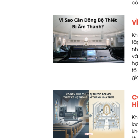
cò
V
Kh
tậ
nh
và
hợ
tố
gi
C
H
Kh
lo
kh