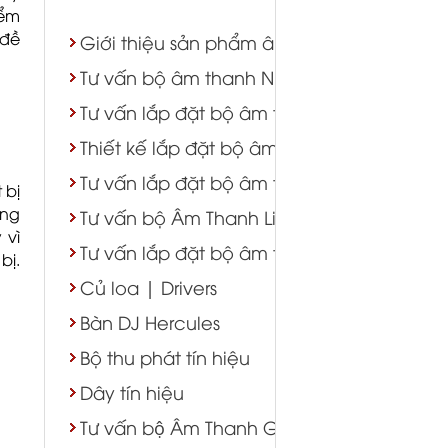
iểm
 đề
Giới thiệu sản phẩm âm thanh - ánh sáng
Tư vấn bộ âm thanh Nhà Thờ
Tư vấn lắp đặt bộ âm thanh karaoke
Thiết kế lắp đặt bộ âm thanh hội trường s
Tư vấn lắp đặt bộ âm thanh nhà hàng tiệ
 bị
ống
Tư vấn bộ Âm Thanh Live Stream
 vì
Tư vấn lắp đặt bộ âm thanh Cafe
bị.
Củ loa | Drivers
Bàn DJ Hercules
Bộ thu phát tín hiệu
Dây tín hiệu
Tư vấn bộ Âm Thanh Gym Yoga Bida