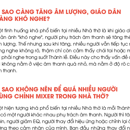
Ì SAO CÀNG TĂNG ÂM LƯỢNG, GIÁO DÂN
ÀNG KHÓ NGHE?
t tình huống khá phổ biến tại nhiều Nhà thờ là khi giáo 
ản ánh "khó nghe", người phụ trách âm thanh sẽ tăng t
 lượng. Thế nhưng sau khi tăng, nhiều người vẫn tiếp tục 
ng nghe không rõ, thậm chí còn cảm thấy chói tai hoặc 
i phải nghe trong suốt Thánh lễ. Điều này cho thấy vấn đề 
i không nằm ở việc âm thanh quá nhỏ, mà nằm ở độ rõ 
 thanh.
Ì SAO KHÔNG NÊN ĐỂ QUÁ NHIỀU NGƯỜI
ÙNG CHỈNH MIXER TRONG NHÀ THỜ?
t hiện tượng khá phổ biến tại nhiều Nhà thờ là mỗi Thánh
i có một người khác nhau phụ trách âm thanh. Người thì t
in, người giảm EQ, người thay đổi hiệu ứng hoặc chỉnh lại
ợng theo cảm nhận của mình. Ban đầu những thay đổi 