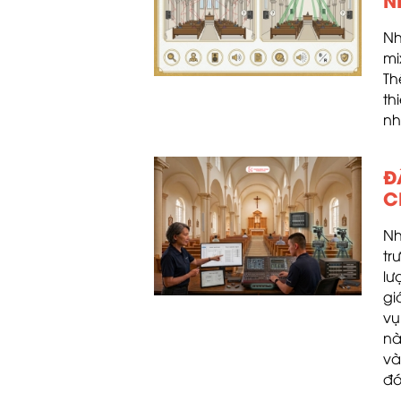
Nh
mi
Th
th
nh
Đ
C
Nh
tr
lư
gi
vụ
nà
và
đó