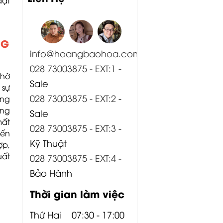
đạt
NG
info@hoangbaohoa.com
028 73003875 - EXT:1
-
thờ
Sale
 sự
028 73003875 - EXT:2
-
ông
ông
Sale
mất
028 73003875 - EXT:3
-
đến
Kỹ Thuật
ợp,
uất
028 73003875 - EXT:4
-
Bảo Hành
Thời gian làm việc
Thứ Hai
07:30 - 17:00