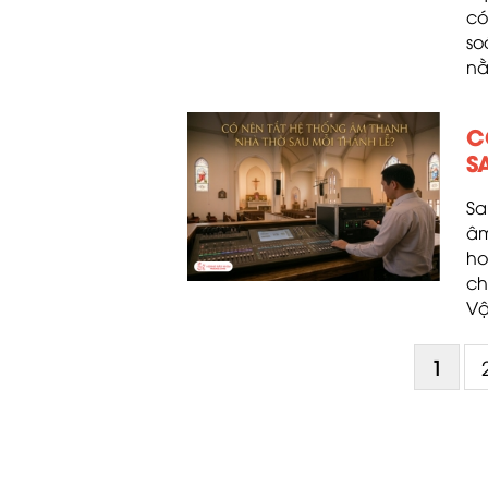
có
so
nằ
C
S
Sa
âm
ho
ch
Vậ
1