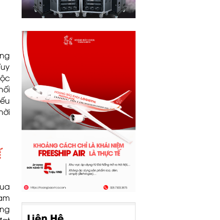
ờng
Tuy
uộc
hối
yếu
hời
Ế
mua
ham
ũng
Liên Hệ