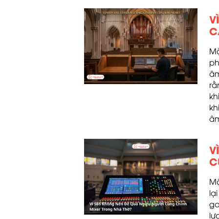
V
C
Mộ
ph
âm
rằ
kh
kh
âm
V
C
Mộ
lạ
ga
lư