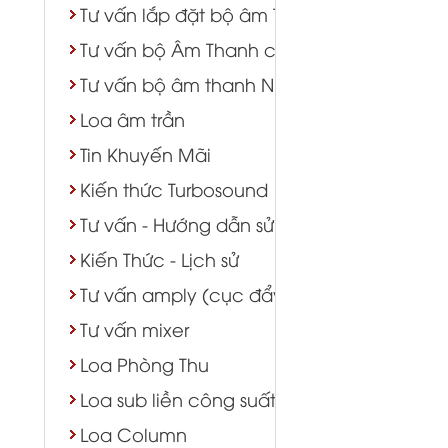
Tư vấn lắp đặt bộ âm Thanh lớp học phò
Tư vấn bộ Âm Thanh cửa hàng shop TTTM
Tư vấn bộ âm thanh Nhà Chùa
Loa âm trần
Tin Khuyến Mãi
Kiến thức Turbosound
Tư vấn - Hướng dẫn sử dụng
Kiến Thức - Lịch sử
Tư vấn amply (cục đẩy)
Tư vấn mixer
Loa Phòng Thu
Loa sub liền công suất
Loa Column