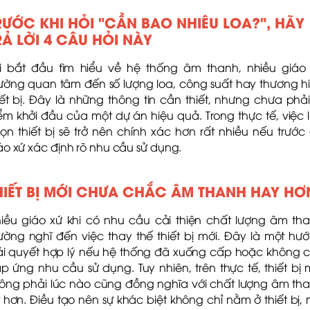
RƯỚC KHI HỎI "CẦN BAO NHIÊU LOA?", HÃY
RẢ LỜI 4 CÂU HỎI NÀY
i bắt đầu tìm hiểu về hệ thống âm thanh, nhiều giáo
ường quan tâm đến số lượng loa, công suất hay thương h
iết bị. Đây là những thông tin cần thiết, nhưng chưa phải
ểm khởi đầu của một dự án hiệu quả. Trong thực tế, việc 
ọn thiết bị sẽ trở nên chính xác hơn rất nhiều nếu trước
áo xứ xác định rõ nhu cầu sử dụng.
HIẾT BỊ MỚI CHƯA CHẮC ÂM THANH HAY HƠ
iều giáo xứ khi có nhu cầu cải thiện chất lượng âm th
ường nghĩ đến việc thay thế thiết bị mới. Đây là một hư
ải quyết hợp lý nếu hệ thống đã xuống cấp hoặc không 
p ứng nhu cầu sử dụng. Tuy nhiên, trên thực tế, thiết bị 
ông phải lúc nào cũng đồng nghĩa với chất lượng âm th
t hơn. Điều tạo nên sự khác biệt không chỉ nằm ở thiết bị,