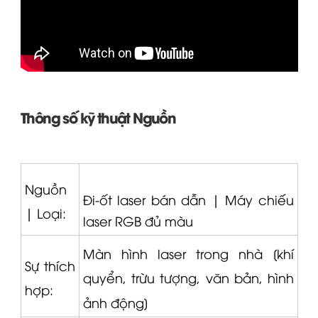
Thông số kỹ thuật
Nguồn
Nguồn
Đi-ốt laser bán dẫn |
Máy chiếu
|
Loại:
laser RGB đủ màu
Màn hình laser trong nhà [khí
Sự thích
quyển, trừu tượng, văn bản, hình
hợp:
ảnh động]