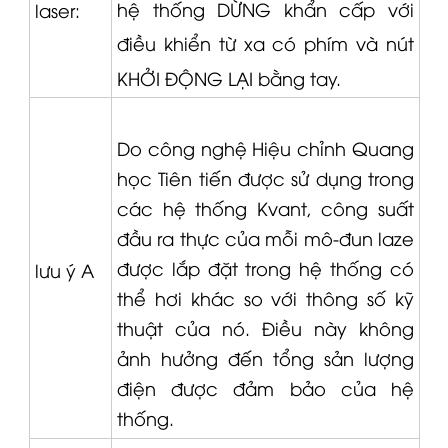
hệ thống DỪNG khẩn cấp với
laser:
điều khiển từ xa có phím và nút
KHỞI ĐỘNG LẠI bằng tay.
Do công nghệ Hiệu chỉnh Quang
học Tiên tiến được sử dụng trong
các hệ thống
Kvant
, công suất
đầu ra thực của mỗi mô-đun laze
được lắp đặt trong hệ thống có
lưu ý A
thể hơi khác so với thông số kỹ
thuật của nó.
Điều này không
ảnh hưởng đến tổng sản lượng
điện được đảm bảo của hệ
thống.