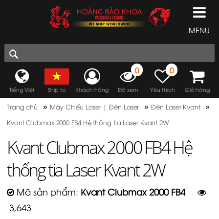
MENU
0
0
Tiếng Việt
Ship to
Khách hàng
Đã xem
Yêu thích
Giỏ hàng
»
»
»
Trang chủ
Máy Chiếu Laser | Đèn Laser
Đèn Laser Kvant
Kvant Clubmax 2000 FB4 Hệ thống tia Laser Kvant 2W
Kvant Clubmax 2000 FB4 Hệ
thống tia Laser Kvant 2W
Mã sản phẩm:
Kvant Clubmax 2000 FB4
3,643