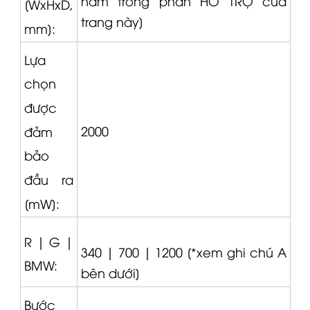
nằm trong phần HỖ TRỢ của
[WxHxD,
trang này]
mm]:
Lựa
chọn
được
2000
đảm
bảo
đầu ra
[mW]:
R |
G |
340 |
700 |
1200 [*xem ghi chú A
BMW:
bên dưới]
Bước