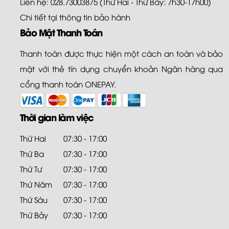
Liên hệ: 028.73003875 (Thứ Hai - Thứ Bảy: 7h30-17h00)
Chi tiết tại
thông tin bảo hành
Bảo Mật Thanh Toán
Thanh toán được thực hiện một cách an toàn và bảo
mật với thẻ tín dụng chuyển khoản Ngân hàng qua
cổng thanh toán ONEPAY.
Thời gian làm việc
Thứ Hai
07:30 - 17:00
Thứ Ba
07:30 - 17:00
Thứ Tư
07:30 - 17:00
Thứ Năm
07:30 - 17:00
Thứ Sáu
07:30 - 17:00
Thứ Bảy
07:30 - 17:00