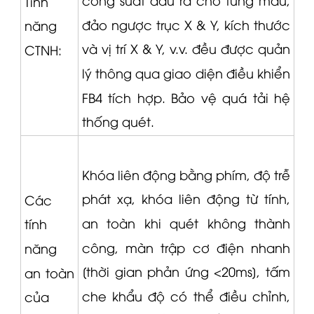
Tính
đảo ngược trục X & Y, kích thước
năng
và vị trí X & Y, v.v. đều được quản
CTNH:
lý thông qua giao diện điều khiển
FB4 tích hợp.
Bảo vệ quá tải hệ
thống quét.
Khóa liên động bằng phím, độ trễ
phát xạ, khóa liên động từ tính,
Các
an toàn khi quét không thành
tính
công, màn trập cơ điện nhanh
năng
[thời gian phản ứng <20ms], tấm
an toàn
che khẩu độ có thể điều chỉnh,
của