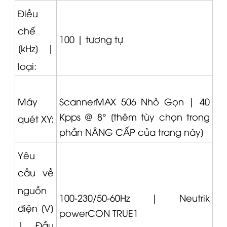
Điều
chế
100 |
tương tự
[kHz] |
loại:
Máy
ScannerMAX 506 Nhỏ Gọn |
40
Kpps @ 8° [thêm tùy chọn trong
quét XY:
phần NÂNG CẤP của trang này]
Yêu
cầu về
nguồn
100-230/50-60Hz |
Neutrik
điện [V]
powerCON TRUE1
|
Đầu