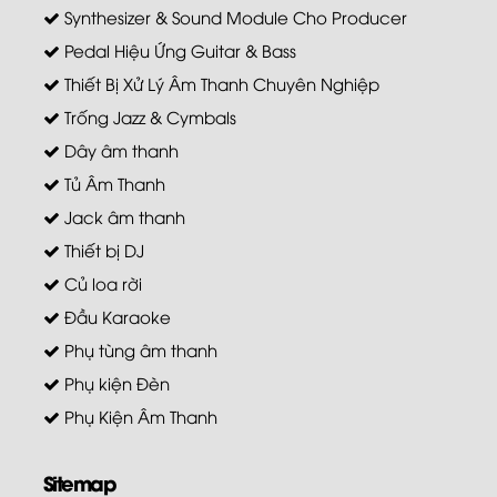
Synthesizer & Sound Module Cho Producer
Pedal Hiệu Ứng Guitar & Bass
Thiết Bị Xử Lý Âm Thanh Chuyên Nghiệp
Trống Jazz & Cymbals
Dây âm thanh
Tủ Âm Thanh
Jack âm thanh
Thiết bị DJ
Củ loa rời
Đầu Karaoke
Phụ tùng âm thanh
Phụ kiện Đèn
Phụ Kiện Âm Thanh
Sitemap