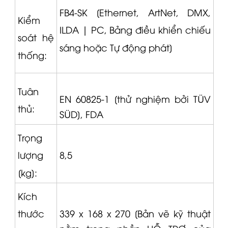
FB4-SK [Ethernet, ArtNet, DMX,
Kiểm
ILDA |
PC, Bảng điều khiển chiếu
soát hệ
sáng hoặc Tự động phát]
thống:
Tuân
EN 60825-1 [thử nghiệm bởi TÜV
thủ:
SÜD], FDA
Trọng
8,5
lượng
[kg]:
Kích
339 x 168 x 270 [Bản vẽ kỹ thuật
thước