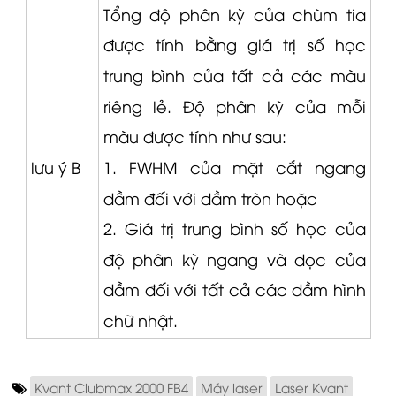
Tổng độ phân kỳ của chùm tia
được tính bằng giá trị số học
trung bình của tất cả các màu
riêng lẻ.
Độ phân kỳ của mỗi
màu được tính như sau:
lưu ý B
1. FWHM của mặt cắt ngang
dầm đối với dầm tròn hoặc
2. Giá trị trung bình số học của
độ phân kỳ ngang và dọc của
dầm đối với tất cả các dầm hình
chữ nhật.
Kvant Clubmax 2000 FB4
Máy laser
Laser Kvant