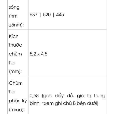
sóng
637 |
520 |
445
[nm,
±5nm]:
Kích
thước
5,2 x 4,5
chùm
tia
[mm]:
Chùm
tia
0,58 [góc đầy đủ, giá trị trung
phân kỳ
bình, *xem ghi chú B bên dưới]
[mrad]: