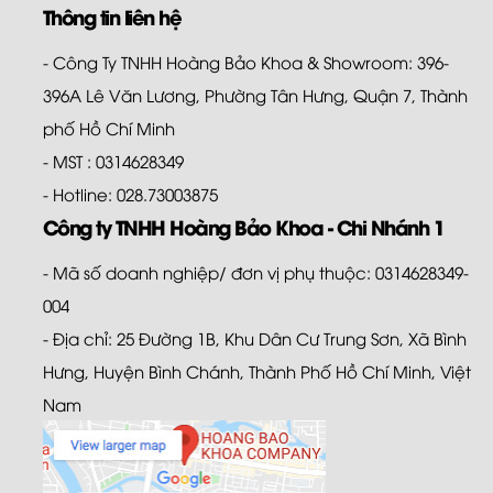
Thông tin liên hệ
- Công Ty TNHH Hoàng Bảo Khoa & Showroom: 396-
396A Lê Văn Lương, Phường Tân Hưng, Quận 7, Thành
phố Hồ Chí Minh
- MST : 0314628349
- Hotline: 028.73003875
Công ty TNHH Hoàng Bảo Khoa - Chi Nhánh 1
- Mã số doanh nghiệp/ đơn vị phụ thuộc: 0314628349-
004
- Địa chỉ: 25 Đường 1B, Khu Dân Cư Trung Sơn, Xã Bình
Hưng, Huyện Bình Chánh, Thành Phố Hồ Chí Minh, Việt
Nam