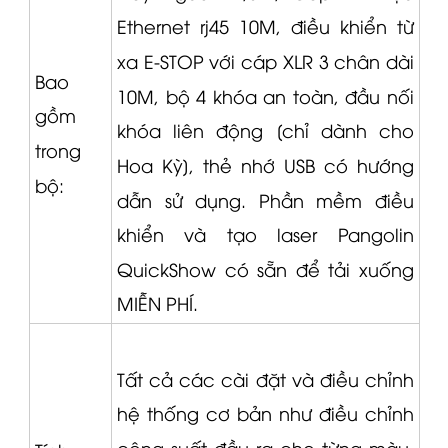
Ethernet rj45 10M, điều khiển từ
xa E-STOP với cáp
XLR
3 chân dài
Bao
10M, bộ 4 khóa an toàn, đầu nối
gồm
khóa liên động [chỉ dành cho
trong
Hoa Kỳ], thẻ nhớ USB có hướng
bộ:
dẫn sử dụng.
Phần mềm điều
khiển và tạo laser
Pangolin
QuickShow có sẵn để tải xuống
MIỄN PHÍ.
Tất cả các cài đặt và điều chỉnh
hệ thống cơ bản như điều chỉnh
công suất đầu ra cho từng màu,