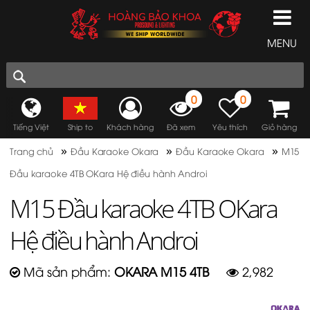
MENU
0
0
Tiếng Việt
Ship to
Khách hàng
Đã xem
Yêu thích
Giỏ hàng
»
»
»
Trang chủ
Đầu Karaoke Okara
Đầu Karaoke Okara
M15
Đầu karaoke 4TB OKara Hệ điều hành Androi
M15 Đầu karaoke 4TB OKara
Hệ điều hành Androi
Mã sản phẩm:
OKARA M15 4TB
2,982