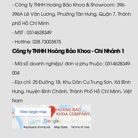
- Công Ty TNHH Hoàng Bảo Khoa & Showroom: 396-
396A Lê Văn Lương, Phường Tân Hưng, Quận 7, Thành
phố Hồ Chí Minh
- MST : 0314628349
- Hotline: 028.73003875
Công ty TNHH Hoàng Bảo Khoa - Chi Nhánh 1
- Mã số doanh nghiệp/ đơn vị phụ thuộc: 0314628349-
004
- Địa chỉ: 25 Đường 1B, Khu Dân Cư Trung Sơn, Xã Bình
Hưng, Huyện Bình Chánh, Thành Phố Hồ Chí Minh, Việt
Nam