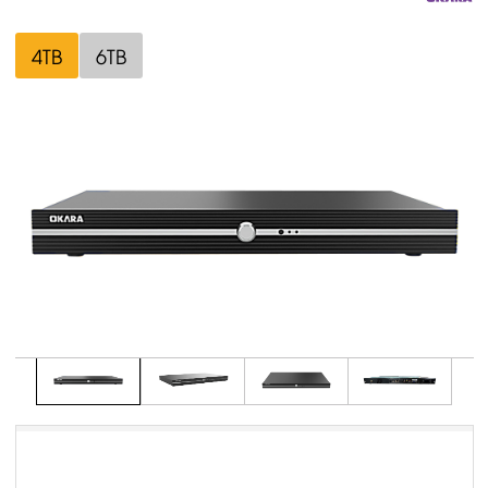
4TB
6TB