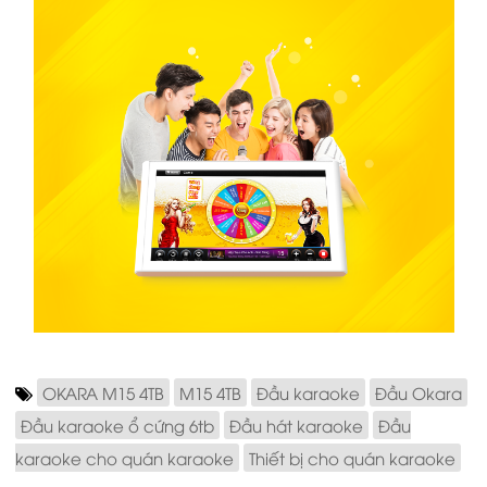
OKARA M15 4TB
M15 4TB
Đầu karaoke
Đầu Okara
Đầu karaoke ổ cứng 6tb
Đầu hát karaoke
Đầu
karaoke cho quán karaoke
Thiết bị cho quán karaoke