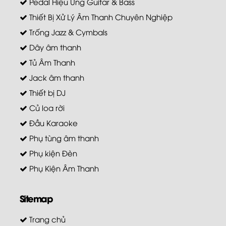
Pedal Hiệu Ứng Guitar & Bass
Thiết Bị Xử Lý Âm Thanh Chuyên Nghiệp
Trống Jazz & Cymbals
Dây âm thanh
Tủ Âm Thanh
Jack âm thanh
Thiết bị DJ
Củ loa rời
Đầu Karaoke
Phụ tùng âm thanh
Phụ kiện Đèn
Phụ Kiện Âm Thanh
Sitemap
Trang chủ