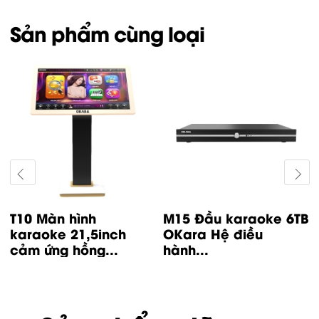
Sản phẩm cùng loại
B
H20A Đầu karaoke
H20A Đầu karaoke
6TB OKara Hệ điều
4TB OKara Hệ điều
hành...
hành...
20,500,000
₫
18,700,000
₫