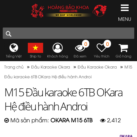
MENU
0
0
Tiếng Việt
Ship to
Khách hàng
Đã xem
Yêu thích
Giỏ hàng
»
»
»
Trang chủ
Đầu Karaoke Okara
Đầu Karaoke Okara
M15
Đầu karaoke 6TB OKara Hệ điều hành Androi
M15 Đầu karaoke 6TB OKara
Hệ điều hành Androi
Mã sản phẩm:
OKARA M15 6TB
2,412