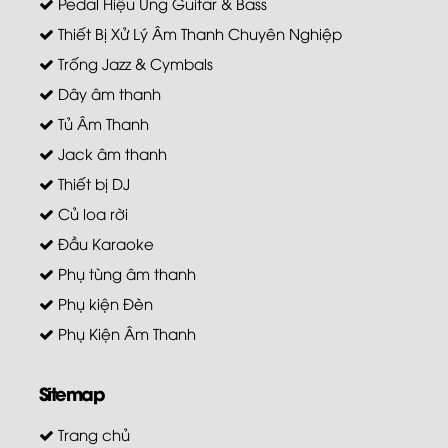
Pedal Hiệu Ứng Guitar & Bass
Thiết Bị Xử Lý Âm Thanh Chuyên Nghiệp
Trống Jazz & Cymbals
Dây âm thanh
Tủ Âm Thanh
Jack âm thanh
Thiết bị DJ
Củ loa rời
Đầu Karaoke
Phụ tùng âm thanh
Phụ kiện Đèn
Phụ Kiện Âm Thanh
Sitemap
Trang chủ