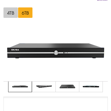
4TB
6TB