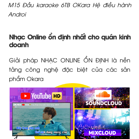
M15 Đầu karaoke 6TB OKara Hệ điều hành
Androi
Nhạc Online ổn định nhất cho quán kinh
doanh
Giải pháp NHẠC ONLINE ỔN ĐỊNH là nền
tảng công nghệ đặc biệt của các sản
phẩm
Okara