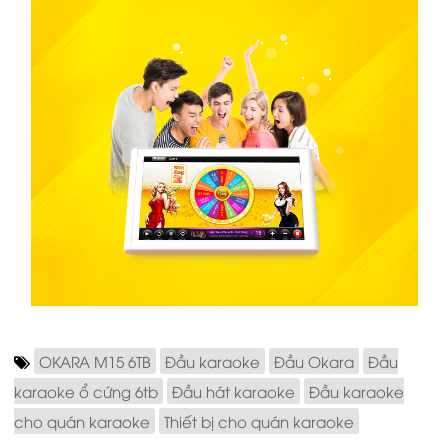
OKARA M15 6TB
Đầu karaoke
Đầu Okara
Đầu
karaoke ổ cứng 6tb
Đầu hát karaoke
Đầu karaoke
cho quán karaoke
Thiết bị cho quán karaoke