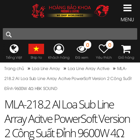
MENU
0
0
Tiếng Việt
Ship to
Khách hàng
Đã xem
Yêu thích
Giỏ hàng
»
»
»
Trang chủ
Loa Line Array
Loa Line Array Active
MLA-
218.2 AI Loa Sub Line Array Acitve PowerSoft Version 2 Công Suất
Đỉnh 9600W 4Ω HBK SOUND
MLA-218.2 AI Loa Sub Line
Array Acitve PowerSoft Version
2 Công Suất Đỉnh 9600W 4Ω