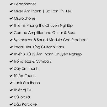
Headphones
Mixer Âm Thanh | Bộ Trộn Tín Hiệu
Microphone
Thiết Bị Phòng Thu Chuyên Nghiệp
Combo Amplifier cho Guitar & Bass
Synthesizer & Sound Module Cho Producer
Pedal Hiệu Ứng Guitar & Bass
Thiết Bị Xử Lý Âm Thanh Chuyên Nghiệp
Trống Jazz & Cymbals
Dây âm thanh
Tủ Âm Thanh
Jack âm thanh
Thiết bị DJ
Củ loa rời
Đầu Karaoke