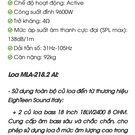
Chế độ hoạt động: Active
Công suất đỉnh 9600W
Trở kháng: 4Ω
Mức áp suất âm thanh cực đại (SPL max):
138dB/1m
Dải tần số: 31Hz-105Hz
Cân nặng: 92kg
Loa MLA-218.2 AI:
- Sử dụng toàn bộ củ loa đến từ thương hiệu
EighTeen Sound Italy:
+ 2 củ loa bass 18 inch 18LW2400 8 OHM.
Cung cấp âm bass sâu và chắc chắn, cho
phép sử dụng loa ở mức âm lượng cao trong