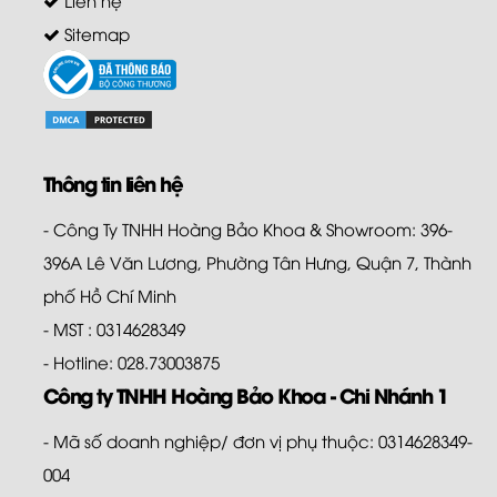
Sitemap
Thông tin liên hệ
- Công Ty TNHH Hoàng Bảo Khoa & Showroom: 396-
396A Lê Văn Lương, Phường Tân Hưng, Quận 7, Thành
phố Hồ Chí Minh
- MST : 0314628349
- Hotline: 028.73003875
Công ty TNHH Hoàng Bảo Khoa - Chi Nhánh 1
- Mã số doanh nghiệp/ đơn vị phụ thuộc: 0314628349-
004