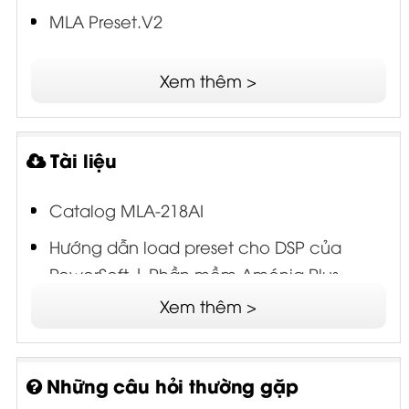
MLA Preset.V2
HBK SOUND Preset
Xem thêm >
Tài liệu
Catalog MLA-218AI
Hướng dẫn load preset cho DSP của
PowerSoft | Phần mềm Amónia Plus
Xem thêm >
Những câu hỏi thường gặp