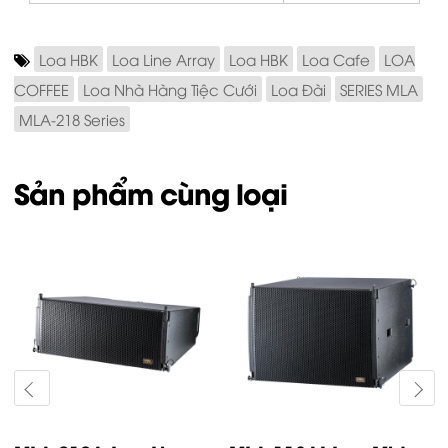
Loa HBK
Loa Line Array
Loa HBK
Loa Cafe
LOA
COFFEE
Loa Nhà Hàng Tiệc Cưới
Loa Đài
SERIES MLA
MLA-218 Series
Sản phẩm cùng loại