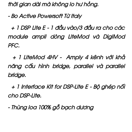
thời gian dài mà không lo hư hỏng.
- Bo Active Powersoft Từ Italy
+ 1 DSP Lite E - 1 đầu vào/3 đầu ra cho các
module ampli dòng LiteMod và DigiMod
PFC.
+ 1 LiteMod 4HV - Amply 4 kênh với khả
năng cấu hình bridge, parallel và parallel
bridge.
+ 1 Interface Kit for DSP-Lite E - Bộ ghép nối
cho DSP-Lite.
- Thùng loa 100% gỗ bạch dương