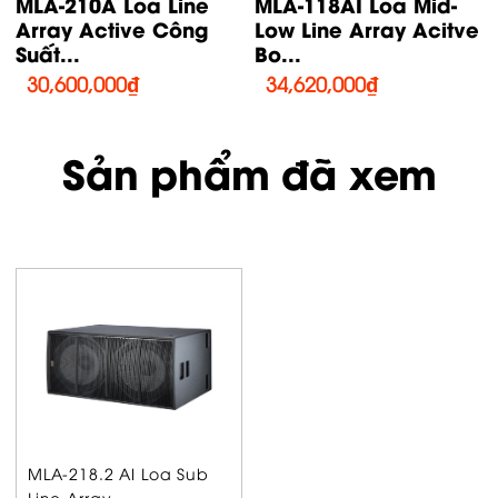
MLA-118A Loa Mid
MLA-218AI Loa Sub
e
Low Line Array Acitve
Line Array Acitve...
Công...
47,590,000
₫
24,820,000
₫
Sản phẩm đã xem
MLA-218.2 AI Loa Sub
Line Array...