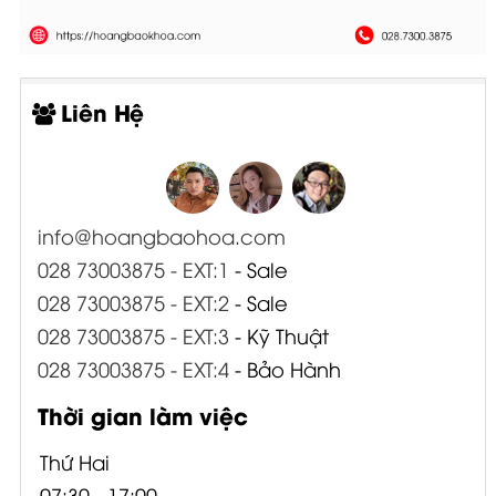
Liên Hệ
info@hoangbaohoa.com
028 73003875 - EXT:1
- Sale
028 73003875 - EXT:2
- Sale
028 73003875 - EXT:3
- Kỹ Thuật
028 73003875 - EXT:4
- Bảo Hành
Thời gian làm việc
Thứ Hai
07:30 - 17:00