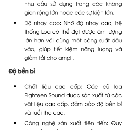
nhu cầu sử dụng trong các không
gian rộng lớn hoặc các sự kiện lớn.
Độ nhạy cao: Nhờ độ nhạy cao, hệ
thống
Loa
có thể đạt được âm lượng
lớn hơn với cùng một công suất đầu
vào, giúp tiết kiệm năng lượng và
giảm tải cho ampli.
Độ bền bỉ
Chất liệu cao cấp: Các
củ loa
Eighteen Sound
được sản xuất từ các
vật liệu cao cấp, đảm bảo độ bền bỉ
và tuổi thọ cao.
Công nghệ sản xuất tiên tiến: Quy