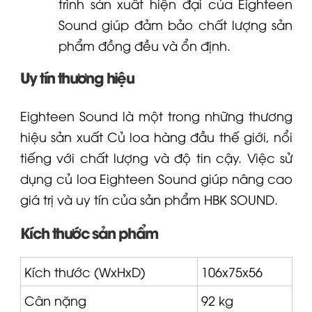
trình sản xuất hiện đại của
Eighteen
Sound
giúp đảm bảo chất lượng sản
phẩm đồng đều và ổn định.
Uy tín thương hiệu
Eighteen Sound
là một trong những thương
hiệu sản xuất
Củ loa
hàng đầu thế giới, nổi
tiếng với chất lượng và độ tin cậy. Việc sử
dụng củ
loa
Eighteen Sound
giúp nâng cao
giá trị và uy tín của sản phẩm
HBK SOUND
.
Kích thước sản phẩm
Kích thước (WxHxD)
106x75x56
Cân nặng
92 kg