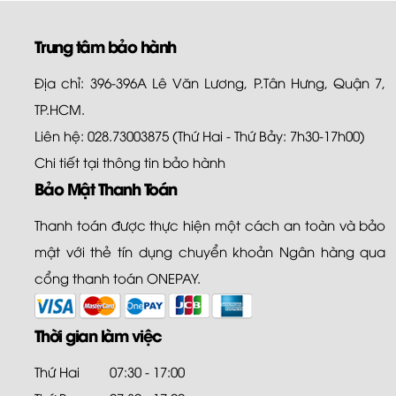
Trung tâm bảo hành
Địa chỉ: 396-396A Lê Văn Lương, P.Tân Hưng, Quận 7,
TP.HCM.
Liên hệ: 028.73003875 (Thứ Hai - Thứ Bảy: 7h30-17h00)
Chi tiết tại
thông tin bảo hành
Bảo Mật Thanh Toán
Thanh toán được thực hiện một cách an toàn và bảo
mật với thẻ tín dụng chuyển khoản Ngân hàng qua
cổng thanh toán ONEPAY.
Thời gian làm việc
Thứ Hai
07:30 - 17:00