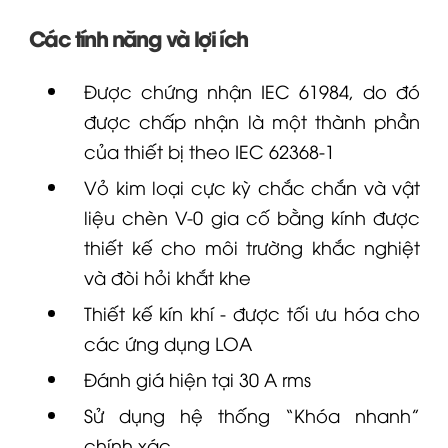
Các tính năng và lợi ích
Được chứng nhận IEC 61984, do đó
được chấp nhận là một thành phần
của thiết bị theo IEC 62368-1
Vỏ kim loại cực kỳ chắc chắn và vật
liệu chèn V-0 gia cố bằng kính được
thiết kế cho môi trường khắc nghiệt
và đòi hỏi khắt khe
Thiết kế kín khí - được tối ưu hóa cho
các ứng dụng
LOA
Đánh giá hiện tại 30 A rms
Sử dụng hệ thống “Khóa nhanh”
chính xác