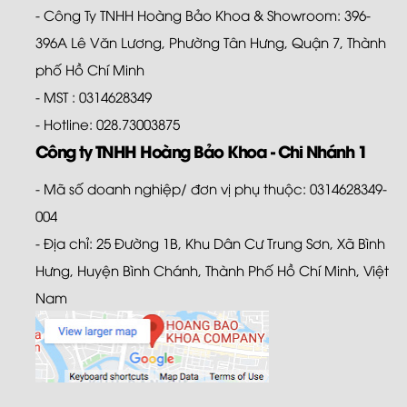
- Công Ty TNHH Hoàng Bảo Khoa & Showroom: 396-
396A Lê Văn Lương, Phường Tân Hưng, Quận 7, Thành
phố Hồ Chí Minh
- MST : 0314628349
- Hotline: 028.73003875
Công ty TNHH Hoàng Bảo Khoa - Chi Nhánh 1
- Mã số doanh nghiệp/ đơn vị phụ thuộc: 0314628349-
004
- Địa chỉ: 25 Đường 1B, Khu Dân Cư Trung Sơn, Xã Bình
Hưng, Huyện Bình Chánh, Thành Phố Hồ Chí Minh, Việt
Nam