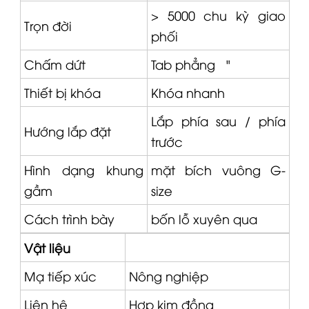
> 5000 chu kỳ giao
Trọn đời
phối
Chấm dứt
Tab phẳng ¼"
Thiết bị khóa
Khóa nhanh
Lắp phía sau / phía
Hướng lắp đặt
trước
Hình dạng khung
mặt bích vuông G-
gầm
size
Cách trình bày
bốn lỗ xuyên qua
Vật liệu
Mạ tiếp xúc
Nông nghiệp
Liên hệ
Hợp kim đồng