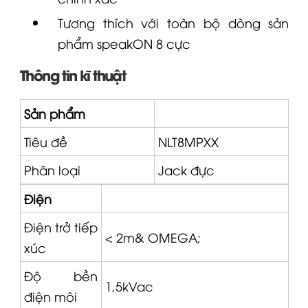
Tương thích với toàn bộ dòng sản
phẩm speakON 8 cực
Thông tin kĩ thuật
Sản phẩm
Tiêu đề
NLT8MPXX
Phân loại
Jack đực
Điện
Điện trở tiếp
< 2m&
OMEGA
;
xúc
Độ bền
1,5kVac
điện môi