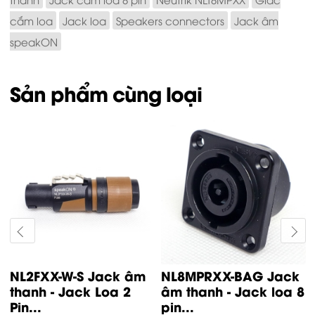
cắm loa
Jack loa
Speakers connectors
Jack âm
speakON
Sản phẩm cùng loại
NL2FXX-W-S Jack âm
NL8MPRXX-BAG Jack
thanh - Jack Loa 2
âm thanh - Jack loa 8
Pin...
pin...