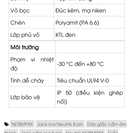
Vỏ bọc
Đúc kẽm, mạ niken
Chèn
Polyamit (PA 6.6)
Lớp phủ vỏ
KTL đen
Môi trường
Phạm vi nhiệt
-30 °C đến +80 °C
độ
Tính dễ cháy
Tiêu chuẩn UL94 V-0
IP 50 (điều kiện ghép
Lớp bảo vệ
nối)
NLT8MPXX
Jack loa Neutrik 8 pin
Dây giắc cắm âm
thanh
Jack cắm loa 8 pin
Neutrik NLT8MPXX
Giắc