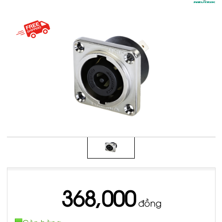
368,000
đồng