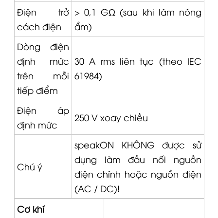
Điện trở
> 0,1 GΩ (sau khi làm nóng
cách điện
ẩm)
Dòng điện
định mức
30 A rms liên tục (theo IEC
trên mỗi
61984)
tiếp điểm
Điện áp
250 V xoay chiều
định mức
speakON KHÔNG được sử
dụng làm đầu nối nguồn
Chú ý
điện chính hoặc nguồn điện
(AC / DC)!
Cơ khí