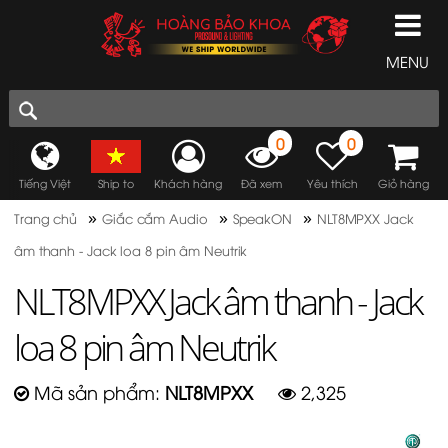
MENU
0
0
Tiếng Việt
Ship to
Khách hàng
Đã xem
Yêu thích
Giỏ hàng
»
»
»
Trang chủ
Giắc cắm Audio
SpeakON
NLT8MPXX Jack
âm thanh - Jack loa 8 pin âm Neutrik
NLT8MPXX Jack âm thanh - Jack
loa 8 pin âm Neutrik
Mã sản phẩm:
NLT8MPXX
2,325