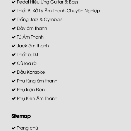
Pedal Hiệu Ứng Guitar & Bass
Thiết Bị Xử Lý Âm Thanh Chuyên Nghiệp
Trống Jazz & Cymbals
Dây âm thanh
Tủ Âm Thanh
Jack âm thanh
Thiết bị DJ
Củ loa rời
Đầu Karaoke
Phụ tùng âm thanh
Phụ kiện Đèn
Phụ Kiện Âm Thanh
Sitemap
Trang chủ