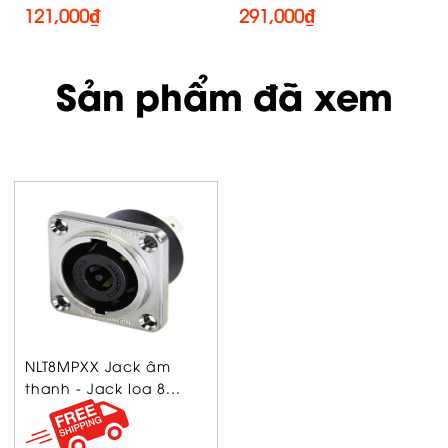
121,000
₫
291,000
₫
Sản phẩm đã xem
NLT8MPXX Jack âm
thanh - Jack loa 8...