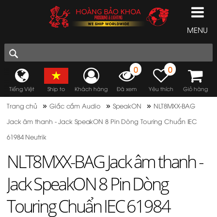
MENU
0
0
Tiếng Việt
Ship to
Khách hàng
Đã xem
Yêu thích
Giỏ hàng
»
»
»
Trang chủ
Giắc cắm Audio
SpeakON
NLT8MXX-BAG
Jack âm thanh - Jack SpeakON 8 Pin Dòng Touring Chuẩn IEC
61984 Neutrik
NLT8MXX-BAG Jack âm thanh -
Jack SpeakON 8 Pin Dòng
Touring Chuẩn IEC 61984