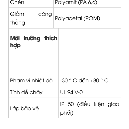
Chèn
Polyamit (PA 6,6)
Giảm căng
Polyacetal (POM)
thẳng
Môi trường thích
hợp
Phạm vi nhiệt độ
-30 ° C đến +80 ° C
Tính dễ cháy
UL 94 V-0
IP 50 (điều kiện giao
Lớp bảo vệ
phối)