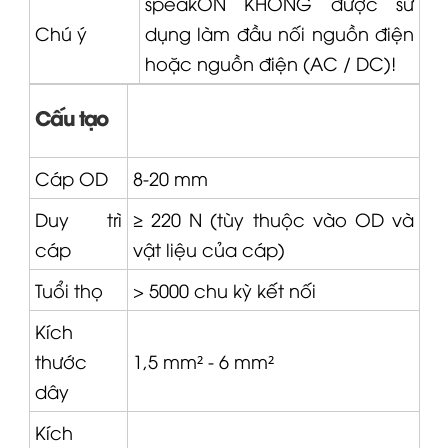
speakON KHÔNG được sử
Chú ý
dụng làm đầu nối nguồn điện
hoặc nguồn điện (AC / DC)!
Cấu tạo
Cáp OD
8-20 mm
Duy trì
≥ 220 N (tùy thuộc vào OD và
cáp
vật liệu của cáp)
Tuổi thọ
> 5000 chu kỳ kết nối
Kích
thước
1,5 mm² - 6 mm²
dây
Kích