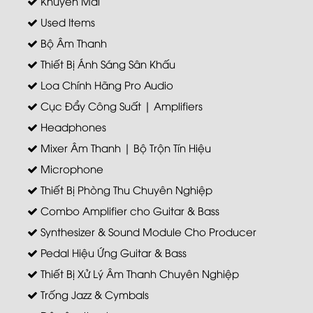
Khuyến Mãi
Used Items
Bộ Âm Thanh
Thiết Bị Ánh Sáng Sân Khấu
Loa Chính Hãng Pro Audio
Cục Đẩy Công Suất | Amplifiers
Headphones
Mixer Âm Thanh | Bộ Trộn Tín Hiệu
Microphone
Thiết Bị Phòng Thu Chuyên Nghiệp
Combo Amplifier cho Guitar & Bass
Synthesizer & Sound Module Cho Producer
Pedal Hiệu Ứng Guitar & Bass
Thiết Bị Xử Lý Âm Thanh Chuyên Nghiệp
Trống Jazz & Cymbals