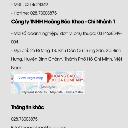
- MST : 0314628349
- Hotline: 028.73003875
Công ty TNHH Hoàng Bảo Khoa - Chi Nhánh 1
- Mã số doanh nghiệp/ đơn vị phụ thuộc: 0314628349-
004
- Địa chỉ: 25 Đường 1B, Khu Dân Cư Trung Sơn, Xã Bình
Hưng, Huyện Bình Chánh, Thành Phố Hồ Chí Minh, Việt
Nam
Thông tin khác
028.73003875
info@hoangbaokhoa.com