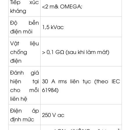
Tiếp xúc
<2 m&
OMEGA
;
kháng
Độ bền
1,5 kVac
điện môi
Vật liệu
chống
> 0,1 GΩ (sau khi làm mát)
điện
Đánh giá
hiện tại
30 A rms liên tục (theo IEC
cho mỗi
61984)
liên hệ
Điện áp
250 V ac
định mức