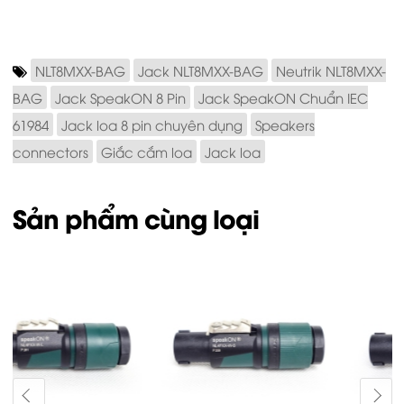
NLT8MXX-BAG
Jack NLT8MXX-BAG
Neutrik NLT8MXX-
BAG
Jack SpeakON 8 Pin
Jack SpeakON Chuẩn IEC
61984
Jack loa 8 pin chuyên dụng
Speakers
connectors
Giắc cắm loa
Jack loa
Sản phẩm cùng loại