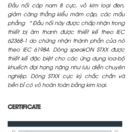
Đầu nối cáp nam 8 cực, vỏ kim loại đen,
giảm căng thẳng kiểu mâm cặp, các mấu
phẳng ¼" Đầu nối này được chấp nhận trong
thiết bị âm thanh được thiết kế theo IEC
62368-1 do chứng nhận thành phần của nó
theo IEC 61984. Dòng speakON STXX được
thiết kế đặc biệt cho các ứng dụng loa-bộ
khuếch đại hạng nặng như lưu diễn chuyên
nghiệp. Dòng STXX cực kỳ chắc chắn và
bền bỉ có vỏ hoàn toàn bằng kim loại.
CERTIFICATE