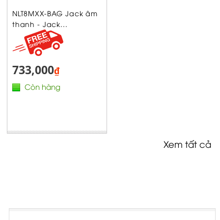
NLT8MXX-BAG Jack âm
thanh - Jack...
733,000
₫
Còn hàng
Xem tất cả