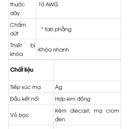
thước
10 AWG
dây
Chấm
¼" tab phẳng
dứt
Thiết bị
Khóa nhanh
khóa
Chất liệu
Tiếp xúc mạ
Ag
Đầu kết nối
Hợp kim đồng
Kẽm diecast, mạ crom
Vỏ bọc
đen