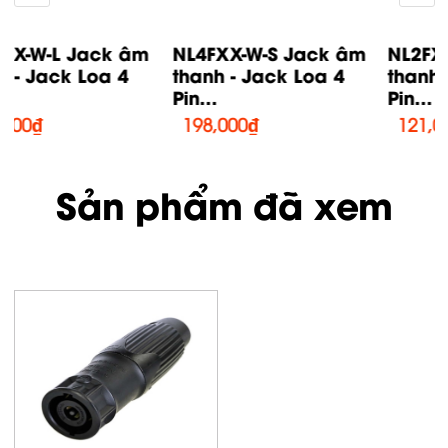
NL4FXX-W-S Jack âm
NL2FXX-W-S Jack âm
thanh - Jack Loa 4
thanh - Jack Loa 2
Pin...
Pin...
198,000
₫
121,000
₫
Sản phẩm đã xem