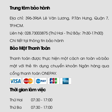
Trung tâm bảo hành
Địa chỉ: 396-396A Lê Văn Lương, P.Tân Hưng, Quận 7,
TP.HCM.
Liên hệ: 028.73003875 (Thứ Hai - Thứ Bảy: 7h30-17h00)
Chi tiết tại
thông tin bảo hành
Bảo Mật Thanh Toán
Thanh toán được thực hiện một cách an toàn và bảo
mật với thẻ tín dụng chuyển khoản Ngân hàng qua
cổng thanh toán ONEPAY.
Thời gian làm việc
Thứ Hai
07:30 - 17:00
Thứ Ba
07:30 - 17:00