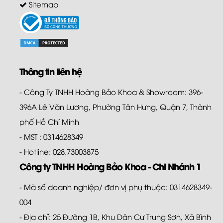
Sitemap
Thông tin liên hệ
- Công Ty TNHH Hoàng Bảo Khoa & Showroom: 396-
396A Lê Văn Lương, Phường Tân Hưng, Quận 7, Thành
phố Hồ Chí Minh
- MST : 0314628349
- Hotline: 028.73003875
Công ty TNHH Hoàng Bảo Khoa - Chi Nhánh 1
- Mã số doanh nghiệp/ đơn vị phụ thuộc: 0314628349-
004
- Địa chỉ: 25 Đường 1B, Khu Dân Cư Trung Sơn, Xã Bình