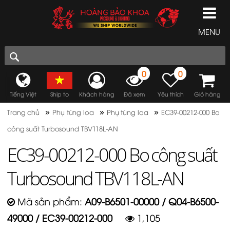
MENU
0
0
Tiếng Việt
Ship to
Khách hàng
Đã xem
Yêu thích
Giỏ hàng
»
»
»
Trang chủ
Phụ tùng loa
Phụ tùng loa
EC39-00212-000 Bo
công suất Turbosound TBV118L-AN
EC39-00212-000 Bo công suất
Turbosound TBV118L-AN
Mã sản phẩm:
A09-B6501-00000 / Q04-B6500-
49000 / EC39-00212-000
1,105