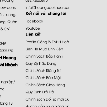
howroom:
info@hoangbaokhoa.com
Kết nối với chúng tôi
ăn Lương,
Facebook
ưng, Quận
Youtube
Hồ Chí
Liên kết
Profile Công Ty TNHH Hoàng Bảo Khoa
8349
Liên Hệ Mua Linh Kiện
.73003875
Chính Sách Bảo Hành
HH Hoàng
Quy Định Sử Dụng
Chi Nhánh
Chính Sách Riêng Tư
Chính Sách Bảo Mật
 nghiệp/
Chính Sách Giao Hàng
uộc:
Quy Định Đổi Trả
4
Chính sách Đổi sp mới cùng loại 48H
Đường 1B,
Hướng dẫn mua hàng online