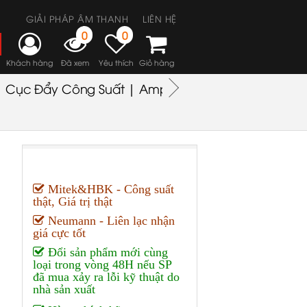
GIẢI PHÁP ÂM THANH
LIÊN HỆ
0
0
Khách hàng
Đã xem
Yêu thích
Giỏ hàng
Cục Đẩy Công Suất | Amplifiers
Headphones
M
Mitek&HBK - Công suất
thật, Giá trị thật
Neumann - Liên lạc nhận
giá cực tốt
Đổi sản phẩm mới cùng
loại trong vòng 48H nếu SP
đã mua xảy ra lỗi kỹ thuật do
nhà sản xuất