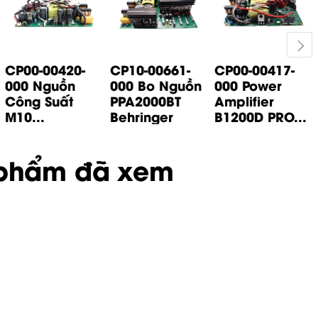
CP00-00420-
CP10-00661-
CP00-00417-
000 Nguồn
000 Bo Nguồn
000 Power
Công Suất
PPA2000BT
Amplifier
M10...
Behringer
B1200D PRO...
phẩm đã xem