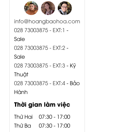
info@hoangbaohoa.com
CP05-00519-
CP05-00520-
CP00-00415-
028 73003875 - EXT:1
-
000 Bo Input
000 Bo Input
000 Bo AMP +
Sale
B1500XP
B1800XP
PSU...
028 73003875 - EXT:2
-
Behringer
Behringer
Sale
028 73003875 - EXT:3
- Kỹ
Thuật
028 73003875 - EXT:4
- Bảo
Hành
Thời gian làm việc
Thứ Hai
07:30 - 17:00
Thứ Ba
07:30 - 17:00