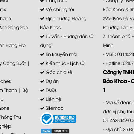
ems
Về chúng tôi
Bảo Khoa & S
Thanh
Định hướng Hoàng
396-396A Lê V
 Ánh Sáng Sân
Bảo Khoa
Phường Tân H
Tư vấn - Hướng dẫn sử
7, Thành phố 
nh Hãng Pro
dụng
Minh
Tin khuyến mãi
- MST : 031462
 Công Suất |
Kiến thức - Lịch sử
- Hotline: 028
Công ty TN
Góc chia sẻ
Bảo Khoa - 
ones
Dự án
1
m Thanh | Bộ
FAQs
ệu
Liên hệ
- Mã số doanh
hone
Sitemap
đơn vị phụ th
 Phòng Thu
0314628349-00
ghiệp
- Địa chỉ: 25 