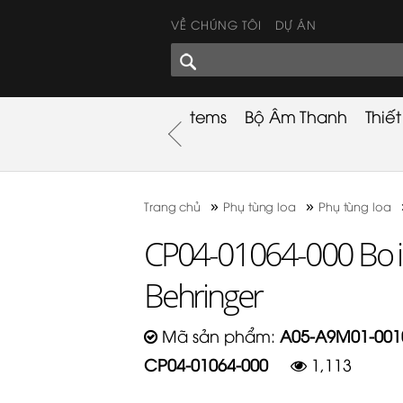
VỀ CHÚNG TÔI
DỰ ÁN
GÓC CHIA SẺ
nh
Khuyến Mãi
Used Items
Bộ Âm Thanh
Thiế
nh
»
»
Trang chủ
Phụ tùng loa
Phụ tùng loa
CP04-01064-000 Bo 
Behringer
Mã sản phẩm:
A05-A9M01-001
CP04-01064-000
1,113