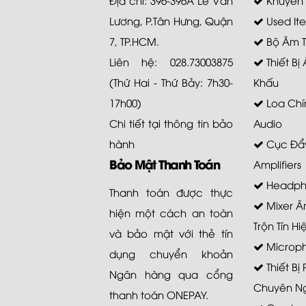
Lương, P.Tân Hưng, Quận
Used It
7, TP.HCM.
Bộ Âm 
Liên hệ: 028.73003875
Thiết Bị
(Thứ Hai - Thứ Bảy: 7h30-
Khấu
17h00)
Loa Chí
Chi tiết tại
thông tin bảo
Audio
hành
Cục Đẩy
Bảo Mật Thanh Toán
Amplifiers
Headph
Thanh toán được thực
Mixer Â
hiện một cách an toàn
Trộn Tín Hi
và bảo mật với thẻ tín
Microp
dụng chuyển khoản
Thiết Bị
Ngân hàng qua cổng
Chuyên N
thanh toán ONEPAY.