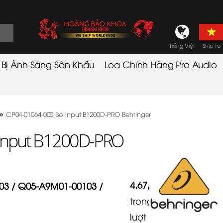
Tiếng Việt
Ship to
t Bị Ánh Sáng Sân Khấu
Loa Chính Hãng Pro Audio
»
CP04-01064-000 Bo input B1200D-PRO Behringer
input B1200D-PRO
4.67
/
5
03 / Q05-A9M01-00103 /
trong
3
lượt