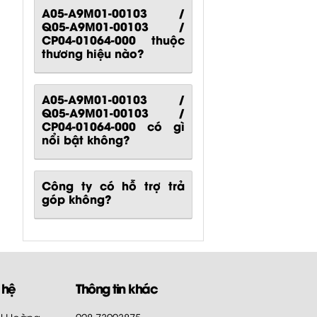
A05-A9M01-00103 /
Q05-A9M01-00103 /
CP04-01064-000 thuộc
thương hiệu nào?
A05-A9M01-00103 /
Q05-A9M01-00103 /
CP04-01064-000
có gì
nổi bật không?
Công ty có hỗ trợ trả
góp không?
 hệ
Thông tin khác
HH Hoàng
028.73003875