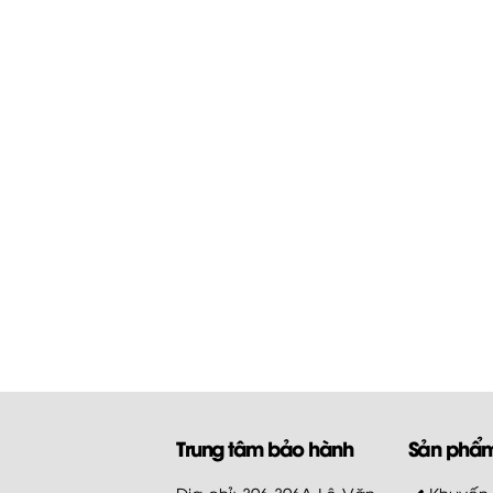
Trung tâm bảo hành
Sản phẩ
Địa chỉ: 396-396A Lê Văn
Khuyến