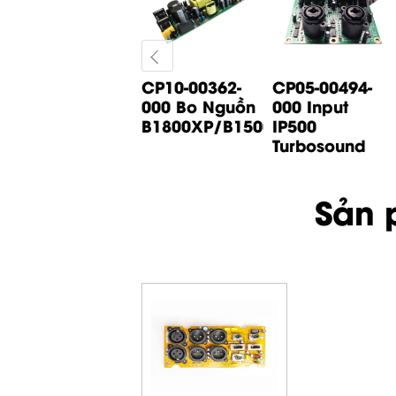
CP05-01065-
CP10-00362-
CP05-00494-
000 Bo Input
000 Bo Nguồn
000 Input
B1200D PRO
B1800XP/B1500XP...
IP500
Behringer
Turbosound
Sản 