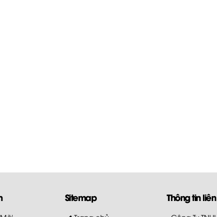
m
Sitemap
Thông tin liên
 Mãi
Trang chủ
- Công Ty TN