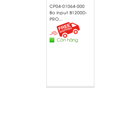
CP04-01064-000
Bo input B1200D-
PRO...
Còn hàng